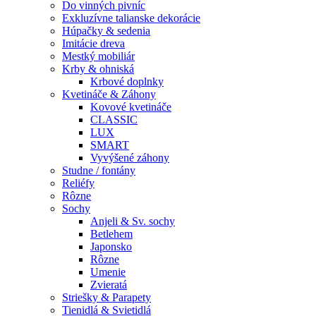
Do vinných pivníc
Exkluzívne talianske dekorácie
Húpačky & sedenia
Imitácie dreva
Mestký mobiliár
Krby & ohniská
Krbové doplnky
Kvetináče & Záhony
Kovové kvetináče
CLASSIC
LUX
SMART
Vyvýšené záhony
Studne / fontány
Reliéfy
Rôzne
Sochy
Anjeli & Sv. sochy
Betlehem
Japonsko
Rôzne
Umenie
Zvieratá
Striešky & Parapety
Tienidlá & Svietidlá