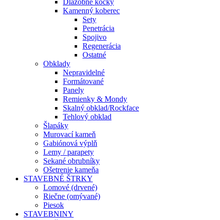
Dlažobné kocky
Kamenný koberec
Sety
Penetrácia
Spojivo
Regenerácia
Ostatné
Obklady
Nepravidelné
Formátované
Panely
Remienky & Mondy
Skalný obklad/Rockface
Tehlový obklad
Šlapáky
Murovací kameň
Gabiónová výplň
Lemy / parapety
Sekané obrubníky
Ošetrenie kameňa
STAVEBNÉ ŠTRKY
Lomové (drvené)
Riečne (omývané)
Piesok
STAVEBNINY