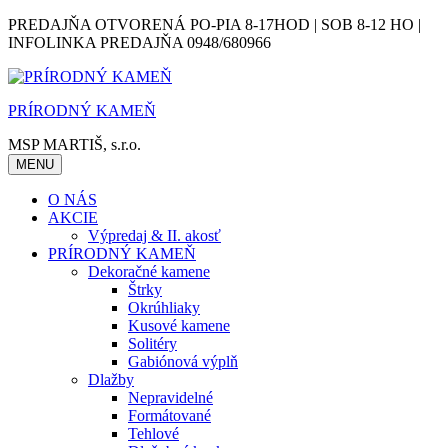
Skip
PREDAJŇA OTVORENÁ PO-PIA 8-17HOD | SOB 8-12 HO |
to
INFOLINKA PREDAJŇA 0948/680966
content
PRÍRODNÝ KAMEŇ
MSP MARTIŠ, s.r.o.
MENU
O NÁS
AKCIE
Výpredaj & II. akosť
PRÍRODNÝ KAMEŇ
Dekoračné kamene
Štrky
Okrúhliaky
Kusové kamene
Solitéry
Gabiónová výplň
Dlažby
Nepravidelné
Formátované
Tehlové