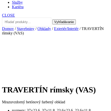
Služby
Kariéra
CLOSE
Hľadať:
Vyhľadávanie
Domov
/
Stavebniny
/
Obklady
/
Exteriér/Interiér
/ TRAVERTÍN
rímsky (VAS)
TRAVERTÍN rímsky (VAS)
Mrazuvzdorný betónový farbený obklad
rozmery: 37×23,6, 37×11,8, 23,6×23,6, 23,6×11,8,