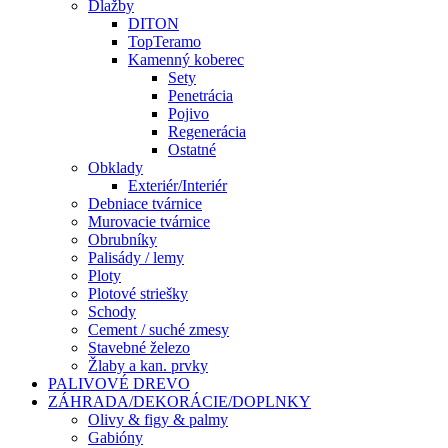
Dlažby
DITON
TopTeramo
Kamenný koberec
Sety
Penetrácia
Pojivo
Regenerácia
Ostatné
Obklady
Exteriér/Interiér
Debniace tvárnice
Murovacie tvárnice
Obrubníky
Palisády / lemy
Ploty
Plotové striešky
Schody
Cement / suché zmesy
Stavebné železo
Žlaby a kan. prvky
PALIVOVÉ DREVO
ZÁHRADA/DEKORÁCIE/DOPLNKY
Olivy & figy & palmy
Gabióny