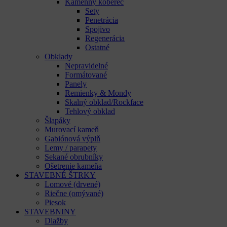
Kamenný koberec
Sety
Penetrácia
Spojivo
Regenerácia
Ostatné
Obklady
Nepravidelné
Formátované
Panely
Remienky & Mondy
Skalný obklad/Rockface
Tehlový obklad
Šlapáky
Murovací kameň
Gabiónová výplň
Lemy / parapety
Sekané obrubníky
Ošetrenie kameňa
STAVEBNÉ ŠTRKY
Lomové (drvené)
Riečne (omývané)
Piesok
STAVEBNINY
Dlažby