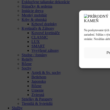
Exkluzívne talianske dekorácie
Húpačky & sedenia
Imitácie dreva
Mestký mobiliár
Krby & ohniská
Krbové doplnky
Kvetináče & Záhony
Na poskytovanie tých 
Kovové kvetináče
zariadení. Súhlas s tý
CLASSIC
stránke. Nesúhlas aleb
LUX
SMART
Vyvýšené záhony
Pr
Studne / fontány
Reliéfy
Rôzne
Sochy
Anjeli & Sv. sochy
Betlehem
Japonsko
Rôzne
Umenie
Zvieratá
Striešky & Parapety
Tienidlá & Svietidlá
Služby