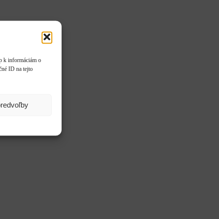
up k informáciám o
čné ID na tejto
predvoľby