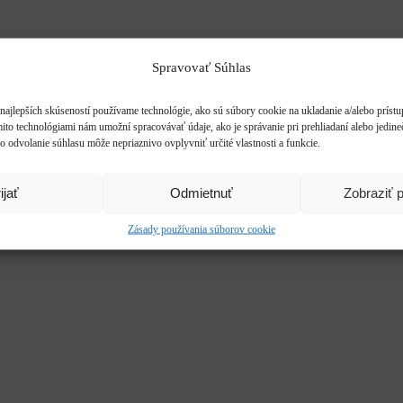
Spravovať Súhlas
najlepších skúseností používame technológie, ako sú súbory cookie na ukladanie a/alebo príst
mito technológiami nám umožní spracovávať údaje, ako je správanie pri prehliadaní alebo jedine
o odvolanie súhlasu môže nepriaznivo ovplyvniť určité vlastnosti a funkcie.
ijať
Odmietnuť
Zobraziť 
Zásady používania súborov cookie