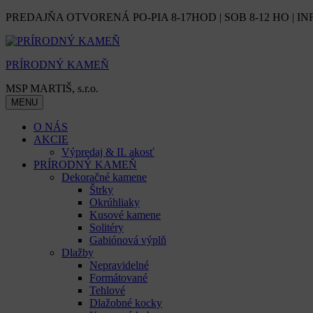
Skip
PREDAJŇA OTVORENÁ PO-PIA 8-17HOD | SOB 8-12 HO | IN
to
content
PRÍRODNÝ KAMEŇ
MSP MARTIŠ, s.r.o.
MENU
O NÁS
AKCIE
Výpredaj & II. akosť
PRÍRODNÝ KAMEŇ
Dekoračné kamene
Štrky
Okrúhliaky
Kusové kamene
Solitéry
Gabiónová výplň
Dlažby
Nepravidelné
Formátované
Tehlové
Dlažobné kocky