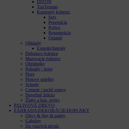
DITON
TopTeramo
Kamenný koberec
Sety
Penetrácia
Pojivo
Regenerácia
Ostatné
Obklady
Exteriér/Interiér
Debniace tvárnice
Murovacie tvárnice
Obrubníky
Palisády / lemy
Ploty
Plotové striešky
Schody
Cement / suché zmesy
Stavebné železo
Žlaby a kan. prvky
PALIVOVÉ DREVO
ZÁHRADA/DEKORÁCIE/DOPLNKY
Olivy & figy & palmy
Gabióny
Do vinných pivníc