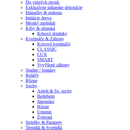
Do vinných pivníc
Exkluzívne talianske dekorácie
Húpačky & sedenia
Imitácie dreva
Mestký mobiliár
Krby & ohniská
Krbové doplnky
Kvetináče & Záhony
Kovové kvetináče
CLASSIC
LUX
SMART
Vyvýšené záhony
Studne / fontány
Reliéfy
Rôzne
Sochy
Anjeli & Sv. sochy
Betlehem
Japonsko
Rôzne
Umenie
Zvieratá
Striešky & Parapety
Tienidlá & Svietidlá