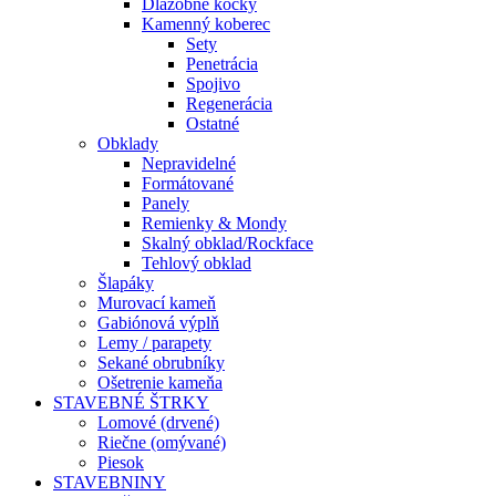
Dlažobné kocky
Kamenný koberec
Sety
Penetrácia
Spojivo
Regenerácia
Ostatné
Obklady
Nepravidelné
Formátované
Panely
Remienky & Mondy
Skalný obklad/Rockface
Tehlový obklad
Šlapáky
Murovací kameň
Gabiónová výplň
Lemy / parapety
Sekané obrubníky
Ošetrenie kameňa
STAVEBNÉ ŠTRKY
Lomové (drvené)
Riečne (omývané)
Piesok
STAVEBNINY