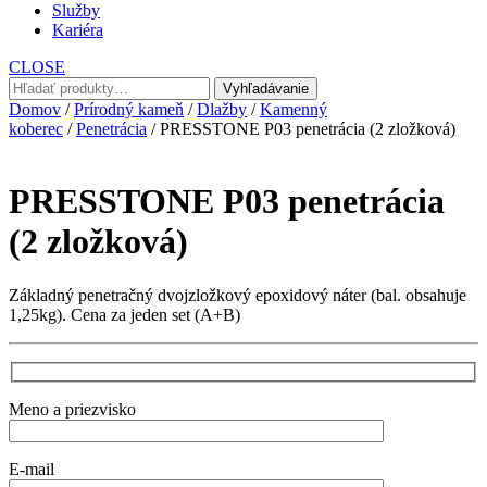
Služby
Kariéra
CLOSE
Hľadať:
Vyhľadávanie
Domov
/
Prírodný kameň
/
Dlažby
/
Kamenný
koberec
/
Penetrácia
/ PRESSTONE P03 penetrácia (2 zložková)
PRESSTONE P03 penetrácia
(2 zložková)
Základný penetračný dvojzložkový epoxidový náter (bal. obsahuje
1,25kg). Cena za jeden set (A+B)
Meno a priezvisko
E-mail