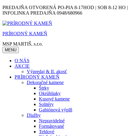
Skip
PREDAJŇA OTVORENÁ PO-PIA 8-17HOD | SOB 8-12 HO |
to
INFOLINKA PREDAJŇA 0948/680966
content
PRÍRODNÝ KAMEŇ
MSP MARTIŠ, s.r.o.
MENU
O NÁS
AKCIE
Výpredaj & II. akosť
PRÍRODNÝ KAMEŇ
Dekoračné kamene
Štrky
Okrúhliaky
Kusové kamene
Solitéry
Gabiónová výplň
Dlažby
Nepravidelné
Formátované
Tehlové