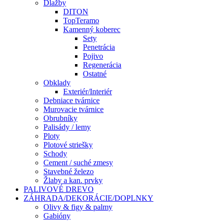
Dlažby
DITON
TopTeramo
Kamenný koberec
Sety
Penetrácia
Pojivo
Regenerácia
Ostatné
Obklady
Exteriér/Interiér
Debniace tvárnice
Murovacie tvárnice
Obrubníky
Palisády / lemy
Ploty
Plotové striešky
Schody
Cement / suché zmesy
Stavebné železo
Žlaby a kan. prvky
PALIVOVÉ DREVO
ZÁHRADA/DEKORÁCIE/DOPLNKY
Olivy & figy & palmy
Gabióny