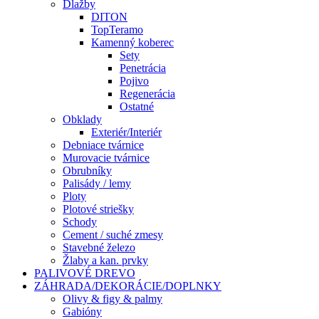
Dlažby
DITON
TopTeramo
Kamenný koberec
Sety
Penetrácia
Pojivo
Regenerácia
Ostatné
Obklady
Exteriér/Interiér
Debniace tvárnice
Murovacie tvárnice
Obrubníky
Palisády / lemy
Ploty
Plotové striešky
Schody
Cement / suché zmesy
Stavebné železo
Žlaby a kan. prvky
PALIVOVÉ DREVO
ZÁHRADA/DEKORÁCIE/DOPLNKY
Olivy & figy & palmy
Gabióny