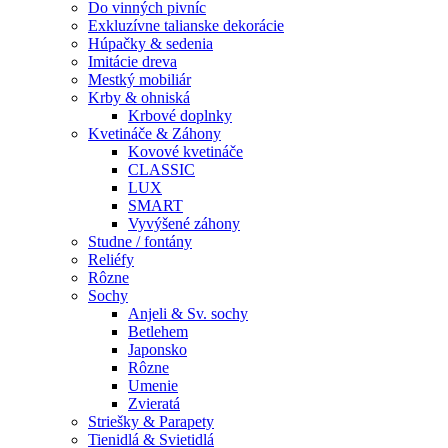
Do vinných pivníc
Exkluzívne talianske dekorácie
Húpačky & sedenia
Imitácie dreva
Mestký mobiliár
Krby & ohniská
Krbové doplnky
Kvetináče & Záhony
Kovové kvetináče
CLASSIC
LUX
SMART
Vyvýšené záhony
Studne / fontány
Reliéfy
Rôzne
Sochy
Anjeli & Sv. sochy
Betlehem
Japonsko
Rôzne
Umenie
Zvieratá
Striešky & Parapety
Tienidlá & Svietidlá