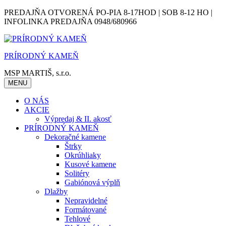
Skip
PREDAJŇA OTVORENÁ PO-PIA 8-17HOD | SOB 8-12 HO |
to
INFOLINKA PREDAJŇA 0948/680966
content
PRÍRODNÝ KAMEŇ
MSP MARTIŠ, s.r.o.
MENU
O NÁS
AKCIE
Výpredaj & II. akosť
PRÍRODNÝ KAMEŇ
Dekoračné kamene
Štrky
Okrúhliaky
Kusové kamene
Solitéry
Gabiónová výplň
Dlažby
Nepravidelné
Formátované
Tehlové