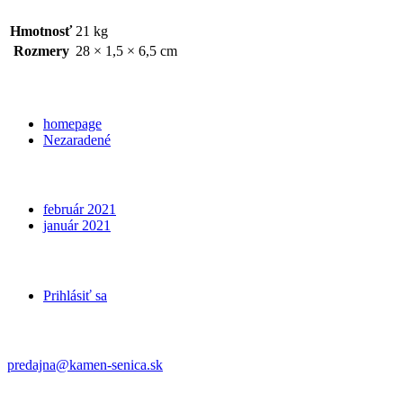
Hmotnosť
21 kg
Rozmery
28 × 1,5 × 6,5 cm
Categories
homepage
Nezaradené
Archives
február 2021
január 2021
Meta
Prihlásiť sa
Kontakt
predajna@kamen-senica.sk
_ _