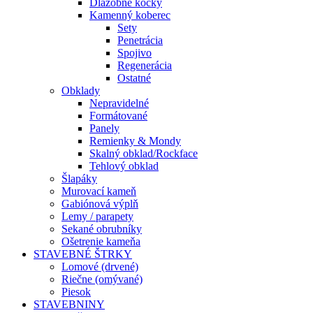
Dlažobné kocky
Kamenný koberec
Sety
Penetrácia
Spojivo
Regenerácia
Ostatné
Obklady
Nepravidelné
Formátované
Panely
Remienky & Mondy
Skalný obklad/Rockface
Tehlový obklad
Šlapáky
Murovací kameň
Gabiónová výplň
Lemy / parapety
Sekané obrubníky
Ošetrenie kameňa
STAVEBNÉ ŠTRKY
Lomové (drvené)
Riečne (omývané)
Piesok
STAVEBNINY