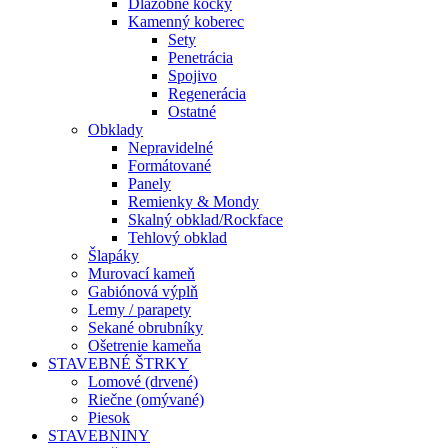
Dlažobné kocky
Kamenný koberec
Sety
Penetrácia
Spojivo
Regenerácia
Ostatné
Obklady
Nepravidelné
Formátované
Panely
Remienky & Mondy
Skalný obklad/Rockface
Tehlový obklad
Šlapáky
Murovací kameň
Gabiónová výplň
Lemy / parapety
Sekané obrubníky
Ošetrenie kameňa
STAVEBNÉ ŠTRKY
Lomové (drvené)
Riečne (omývané)
Piesok
STAVEBNINY