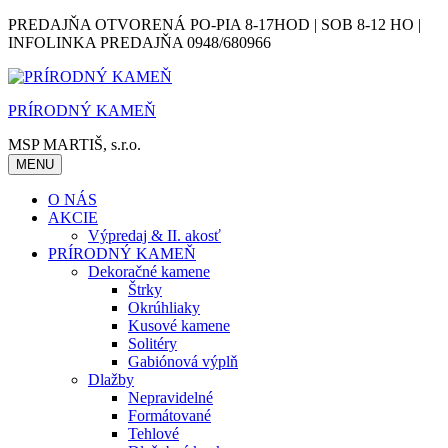
Skip
PREDAJŇA OTVORENÁ PO-PIA 8-17HOD | SOB 8-12 HO |
to
INFOLINKA PREDAJŇA 0948/680966
content
PRÍRODNÝ KAMEŇ
MSP MARTIŠ, s.r.o.
MENU
O NÁS
AKCIE
Výpredaj & II. akosť
PRÍRODNÝ KAMEŇ
Dekoračné kamene
Štrky
Okrúhliaky
Kusové kamene
Solitéry
Gabiónová výplň
Dlažby
Nepravidelné
Formátované
Tehlové