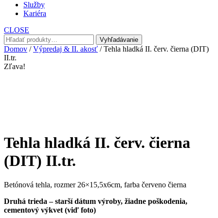
Služby
Kariéra
CLOSE
Hľadať:
Vyhľadávanie
Domov
/
Výpredaj & II. akosť
/ Tehla hladká II. červ. čierna (DIT)
II.tr.
Zľava!
Tehla hladká II. červ. čierna
(DIT) II.tr.
Betónová tehla, rozmer 26×15,5x6cm, farba červeno čierna
Druhá trieda – starší dátum výroby, žiadne poškodenia,
cementový výkvet (viď foto)