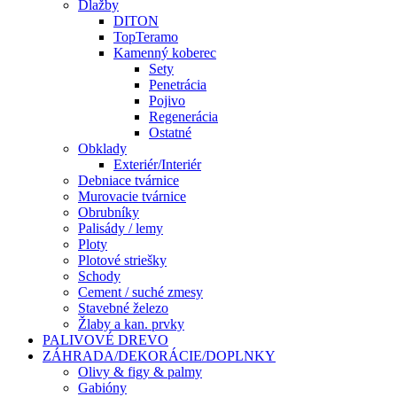
Dlažby
DITON
TopTeramo
Kamenný koberec
Sety
Penetrácia
Pojivo
Regenerácia
Ostatné
Obklady
Exteriér/Interiér
Debniace tvárnice
Murovacie tvárnice
Obrubníky
Palisády / lemy
Ploty
Plotové striešky
Schody
Cement / suché zmesy
Stavebné železo
Žlaby a kan. prvky
PALIVOVÉ DREVO
ZÁHRADA/DEKORÁCIE/DOPLNKY
Olivy & figy & palmy
Gabióny