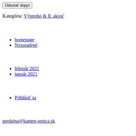
Kategória:
Výpredaj & II. akosť
Categories
homepage
Nezaradené
Archives
február 2021
január 2021
Meta
Prihlásiť sa
Kontakt
predajna@kamen-senica.sk
_ _