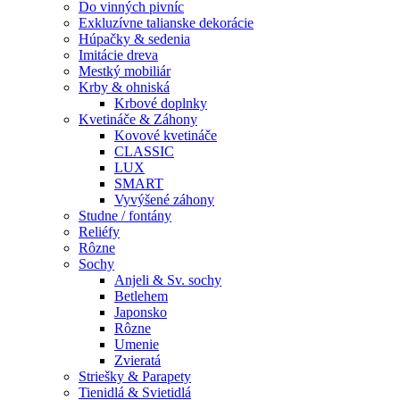
Do vinných pivníc
Exkluzívne talianske dekorácie
Húpačky & sedenia
Imitácie dreva
Mestký mobiliár
Krby & ohniská
Krbové doplnky
Kvetináče & Záhony
Kovové kvetináče
CLASSIC
LUX
SMART
Vyvýšené záhony
Studne / fontány
Reliéfy
Rôzne
Sochy
Anjeli & Sv. sochy
Betlehem
Japonsko
Rôzne
Umenie
Zvieratá
Striešky & Parapety
Tienidlá & Svietidlá