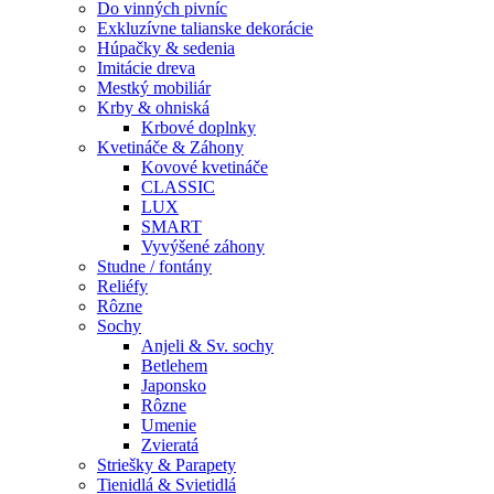
Do vinných pivníc
Exkluzívne talianske dekorácie
Húpačky & sedenia
Imitácie dreva
Mestký mobiliár
Krby & ohniská
Krbové doplnky
Kvetináče & Záhony
Kovové kvetináče
CLASSIC
LUX
SMART
Vyvýšené záhony
Studne / fontány
Reliéfy
Rôzne
Sochy
Anjeli & Sv. sochy
Betlehem
Japonsko
Rôzne
Umenie
Zvieratá
Striešky & Parapety
Tienidlá & Svietidlá