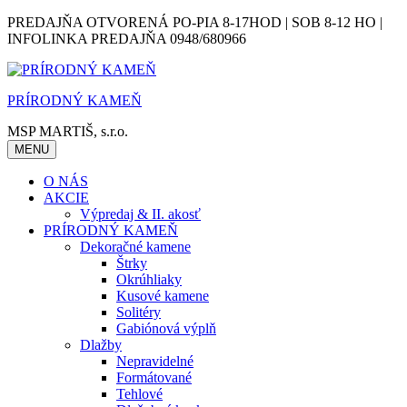
Skip
PREDAJŇA OTVORENÁ PO-PIA 8-17HOD | SOB 8-12 HO |
to
INFOLINKA PREDAJŇA 0948/680966
content
PRÍRODNÝ KAMEŇ
MSP MARTIŠ, s.r.o.
MENU
O NÁS
AKCIE
Výpredaj & II. akosť
PRÍRODNÝ KAMEŇ
Dekoračné kamene
Štrky
Okrúhliaky
Kusové kamene
Solitéry
Gabiónová výplň
Dlažby
Nepravidelné
Formátované
Tehlové