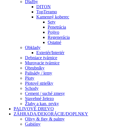
Dlažby
DITON
TopTeramo
Kamenný koberec
Sety
Penetrácia
Pojivo
Regenerácia
Ostatné
Obklady
Exteriér/Interiér
Debniace tvárnice
Murovacie tvárnice
Obrubníky
Palisády / lemy
Ploty
Plotové striešky
Schody
Cement / suché zmesy
Stavebné železo
Žlaby a kan. prvky
PALIVOVÉ DREVO
ZÁHRADA/DEKORÁCIE/DOPLNKY
Olivy & figy & palmy
Gabióny