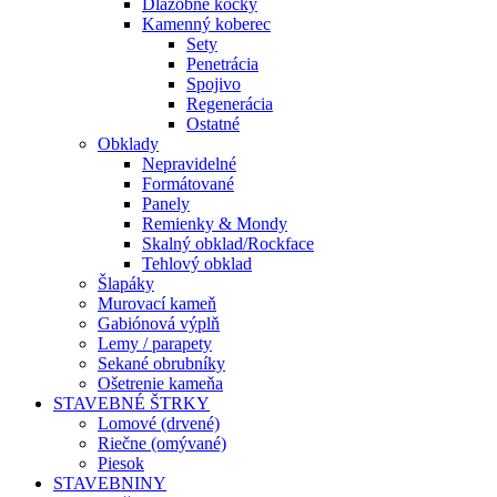
Dlažobné kocky
Kamenný koberec
Sety
Penetrácia
Spojivo
Regenerácia
Ostatné
Obklady
Nepravidelné
Formátované
Panely
Remienky & Mondy
Skalný obklad/Rockface
Tehlový obklad
Šlapáky
Murovací kameň
Gabiónová výplň
Lemy / parapety
Sekané obrubníky
Ošetrenie kameňa
STAVEBNÉ ŠTRKY
Lomové (drvené)
Riečne (omývané)
Piesok
STAVEBNINY