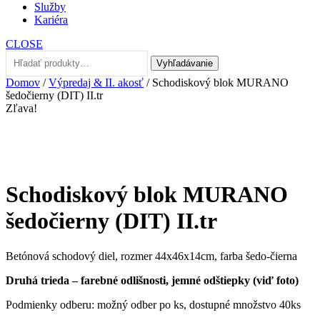
Služby
Kariéra
CLOSE
Hľadať:
Vyhľadávanie
Domov
/
Výpredaj & II. akosť
/ Schodiskový blok MURANO
šedočierny (DIT) II.tr
Zľava!
Schodiskový blok MURANO
šedočierny (DIT) II.tr
Betónová schodový diel, rozmer 44x46x14cm, farba šedo-čierna
Druhá trieda – farebné odlišnosti, jemné odštiepky (viď foto)
Podmienky odberu: možný odber po ks, dostupné množstvo 40ks