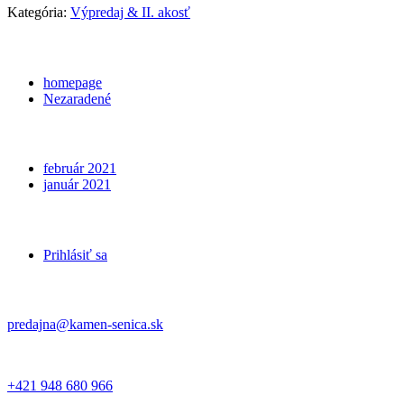
Kategória:
Výpredaj & II. akosť
Categories
homepage
Nezaradené
Archives
február 2021
január 2021
Meta
Prihlásiť sa
Kontakt
predajna@kamen-senica.sk
_ _
+421 948 680 966