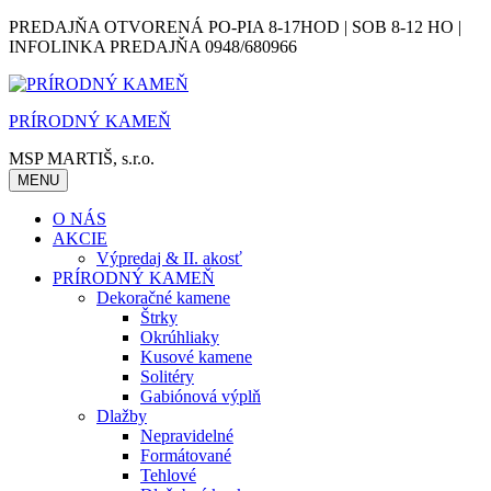
Skip
PREDAJŇA OTVORENÁ PO-PIA 8-17HOD | SOB 8-12 HO |
to
INFOLINKA PREDAJŇA 0948/680966
content
PRÍRODNÝ KAMEŇ
MSP MARTIŠ, s.r.o.
MENU
O NÁS
AKCIE
Výpredaj & II. akosť
PRÍRODNÝ KAMEŇ
Dekoračné kamene
Štrky
Okrúhliaky
Kusové kamene
Solitéry
Gabiónová výplň
Dlažby
Nepravidelné
Formátované
Tehlové