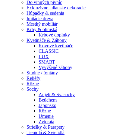
Do vinných pivníc
Exkluzívne talianske dekorácie
Húpačky & sedenia
Imitácie dreva
Mestký mobiliár
Krby & ohniská
Krbové doplnky
Kvetináče & Záhony
Kovové kvetináče
CLASSIC
LUX
SMART
Vyvýšené záhony
Studne / fontány
Reliéfy
Rôzne
Sochy
Anjeli & Sv. sochy
Betlehem
Japonsko
Rôzne
Umenie
Zvieratá
Striešky & Parapety
Tienidlá & Svietidlá