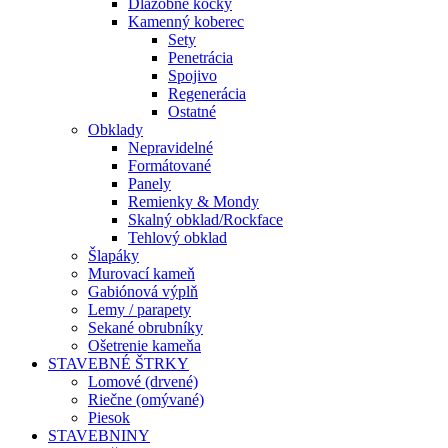
Dlažobné kocky
Kamenný koberec
Sety
Penetrácia
Spojivo
Regenerácia
Ostatné
Obklady
Nepravidelné
Formátované
Panely
Remienky & Mondy
Skalný obklad/Rockface
Tehlový obklad
Šlapáky
Murovací kameň
Gabiónová výplň
Lemy / parapety
Sekané obrubníky
Ošetrenie kameňa
STAVEBNÉ ŠTRKY
Lomové (drvené)
Riečne (omývané)
Piesok
STAVEBNINY