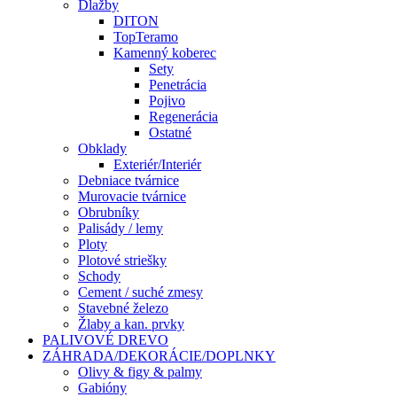
Dlažby
DITON
TopTeramo
Kamenný koberec
Sety
Penetrácia
Pojivo
Regenerácia
Ostatné
Obklady
Exteriér/Interiér
Debniace tvárnice
Murovacie tvárnice
Obrubníky
Palisády / lemy
Ploty
Plotové striešky
Schody
Cement / suché zmesy
Stavebné železo
Žlaby a kan. prvky
PALIVOVÉ DREVO
ZÁHRADA/DEKORÁCIE/DOPLNKY
Olivy & figy & palmy
Gabióny