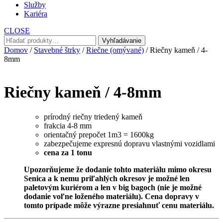
Služby
Kariéra
CLOSE
Hľadať:
Vyhľadávanie
Domov
/
Stavebné štrky
/
Riečne (omývané)
/ Riečny kameň / 4-
8mm
Riečny kameň / 4-8mm
prírodný riečny triedený kameň
frakcia 4-8 mm
orientačný prepočet 1m3 = 1600kg
zabezpečujeme expresnú dopravu vlastnými vozidlami
cena za 1 tonu
Upozorňujeme že dodanie tohto materiálu mimo okresu
Senica a k nemu priľahlých okresov je možné len
paletovým kuriérom a len v big bagoch (nie je možné
dodanie voľne loženého materiálu). Cena dopravy v
tomto prípade môže výrazne presiahnuť cenu materiálu.