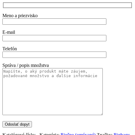
Meno a priezvisko
E-mail
Telefón
Správa / popis množstva
Katalógové číslo:
-
Kategória:
Riečne (omývané)
Značky:
Bigbagy
,