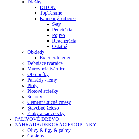
Dlažby
DITON
TopTeramo
Kamenný koberec
Sety
Penetrácia
Pojivo
Regenerácia
Ostatné
Obklady
Exteriér/Interiér
Debniace tvárnice
Murovacie tvárnice
Obrubníky
Palisády / lemy
Ploty
Plotové striešky
Schody
Cement / suché zmesy
Stavebné železo
Žlaby a kan. prvky
PALIVOVÉ DREVO
ZÁHRADA/DEKORÁCIE/DOPLNKY
Olivy & figy & palmy
Gabióny