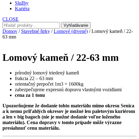
Služby
Kariéra
CLOSE
Hľadať:
Vyhľadávanie
Domov
/
Stavebné štrky
/
Lomové (drvené)
/ Lomový kameň / 22-
63 mm
Lomový kameň / 22-63 mm
prírodný lomový triedený kameň
frakcia 22 – 63 mm
orientačný prepočet 1m3 = 1600kg
zabezpečujeme expresnú dopravu vlastnými vozidlami
cena za 1 tonu
Upozorňujeme že dodanie tohto materiálu mimo okresu Senica
a k nemu priľahlých okresov je možné len paletovým kuriérom
a len v big bagoch (nie je možné dodanie voľne loženého
materiálu). Cena dopravy v tomto prípade môže výrazne
presiahnuť cenu materiálu.