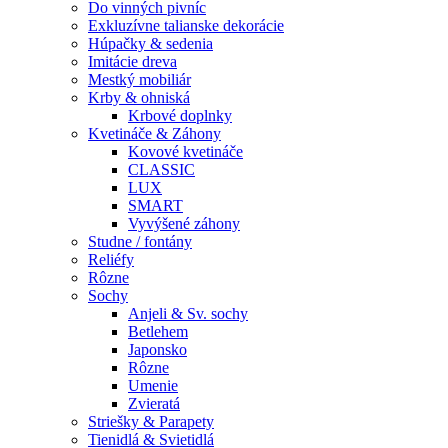
Do vinných pivníc
Exkluzívne talianske dekorácie
Húpačky & sedenia
Imitácie dreva
Mestký mobiliár
Krby & ohniská
Krbové doplnky
Kvetináče & Záhony
Kovové kvetináče
CLASSIC
LUX
SMART
Vyvýšené záhony
Studne / fontány
Reliéfy
Rôzne
Sochy
Anjeli & Sv. sochy
Betlehem
Japonsko
Rôzne
Umenie
Zvieratá
Striešky & Parapety
Tienidlá & Svietidlá