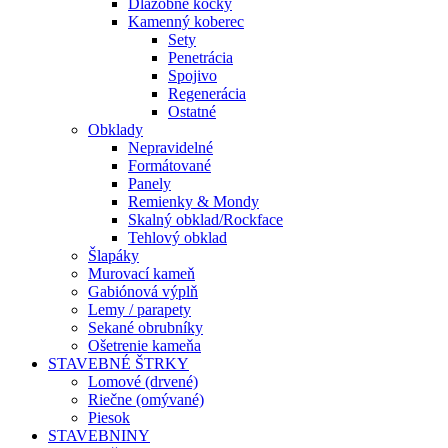
Dlažobné kocky
Kamenný koberec
Sety
Penetrácia
Spojivo
Regenerácia
Ostatné
Obklady
Nepravidelné
Formátované
Panely
Remienky & Mondy
Skalný obklad/Rockface
Tehlový obklad
Šlapáky
Murovací kameň
Gabiónová výplň
Lemy / parapety
Sekané obrubníky
Ošetrenie kameňa
STAVEBNÉ ŠTRKY
Lomové (drvené)
Riečne (omývané)
Piesok
STAVEBNINY