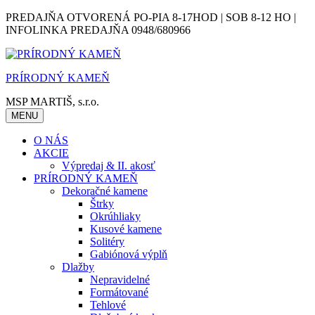
Skip
PREDAJŇA OTVORENÁ PO-PIA 8-17HOD | SOB 8-12 HO |
to
INFOLINKA PREDAJŇA 0948/680966
content
PRÍRODNÝ KAMEŇ
MSP MARTIŠ, s.r.o.
MENU
O NÁS
AKCIE
Výpredaj & II. akosť
PRÍRODNÝ KAMEŇ
Dekoračné kamene
Štrky
Okrúhliaky
Kusové kamene
Solitéry
Gabiónová výplň
Dlažby
Nepravidelné
Formátované
Tehlové