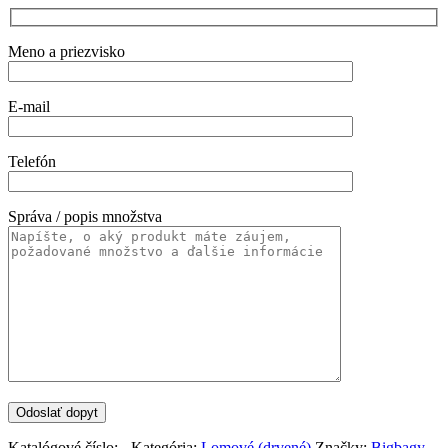
Meno a priezvisko
E-mail
Telefón
Správa / popis množstva
Katalógové číslo:
-
Kategória:
Lomové (drvené)
Značky:
Bigbagy
,