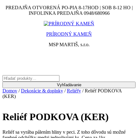
Skip
PREDAJŇA OTVORENÁ PO-PIA 8-17HOD | SOB 8-12 HO |
to
INFOLINKA PREDAJŇA 0948/680966
content
PRÍRODNÝ KAMEŇ
MSP MARTIŠ, s.r.o.
MENU
Hľadať:
Vyhľadávanie
Domov
/
Dekorácie & doplnky
/
Reliéfy
/ Reliéf PODKOVA
(KER)
Reliéf PODKOVA (KER)
Reliéf sa vyrába pálením hliny v peci. Z toho dôvodu sú možné
farebné odchýlky medzi jednolivými ks. Cena za 1ks.