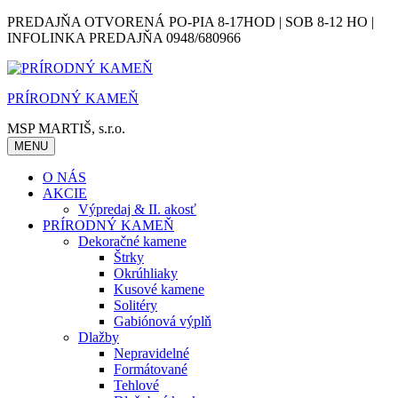
Skip
PREDAJŇA OTVORENÁ PO-PIA 8-17HOD | SOB 8-12 HO |
to
INFOLINKA PREDAJŇA 0948/680966
content
PRÍRODNÝ KAMEŇ
MSP MARTIŠ, s.r.o.
MENU
O NÁS
AKCIE
Výpredaj & II. akosť
PRÍRODNÝ KAMEŇ
Dekoračné kamene
Štrky
Okrúhliaky
Kusové kamene
Solitéry
Gabiónová výplň
Dlažby
Nepravidelné
Formátované
Tehlové