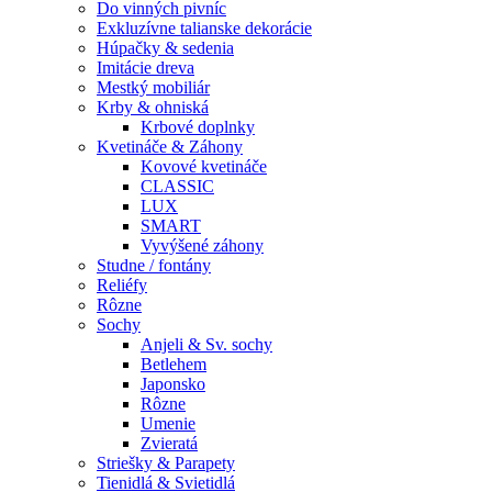
Do vinných pivníc
Exkluzívne talianske dekorácie
Húpačky & sedenia
Imitácie dreva
Mestký mobiliár
Krby & ohniská
Krbové doplnky
Kvetináče & Záhony
Kovové kvetináče
CLASSIC
LUX
SMART
Vyvýšené záhony
Studne / fontány
Reliéfy
Rôzne
Sochy
Anjeli & Sv. sochy
Betlehem
Japonsko
Rôzne
Umenie
Zvieratá
Striešky & Parapety
Tienidlá & Svietidlá