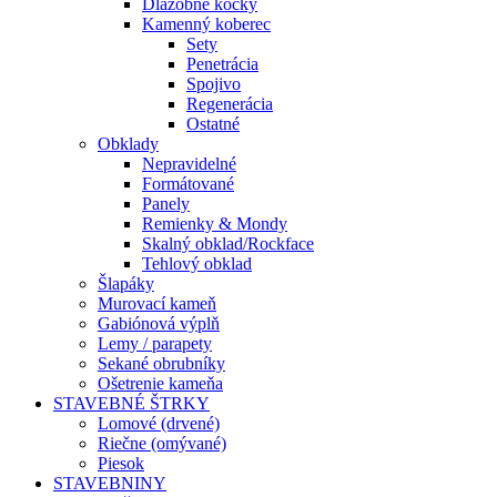
Dlažobné kocky
Kamenný koberec
Sety
Penetrácia
Spojivo
Regenerácia
Ostatné
Obklady
Nepravidelné
Formátované
Panely
Remienky & Mondy
Skalný obklad/Rockface
Tehlový obklad
Šlapáky
Murovací kameň
Gabiónová výplň
Lemy / parapety
Sekané obrubníky
Ošetrenie kameňa
STAVEBNÉ ŠTRKY
Lomové (drvené)
Riečne (omývané)
Piesok
STAVEBNINY