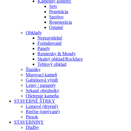
Kamenný koberec
Sety
Penetrácia
Spojivo
Regenerácia
Ostatné
Obklady
Nepravidelné
Formátované
Panely
Remienky & Mondy
Skalný obklad/Rockface
Tehlový obklad
Šlapáky
Murovací kameň
Gabiónová výplň
Lemy / parapety
Sekané obrubníky
Ošetrenie kameňa
STAVEBNÉ ŠTRKY
Lomové (drvené)
Riečne (omývané)
Piesok
STAVEBNINY
Dlažby