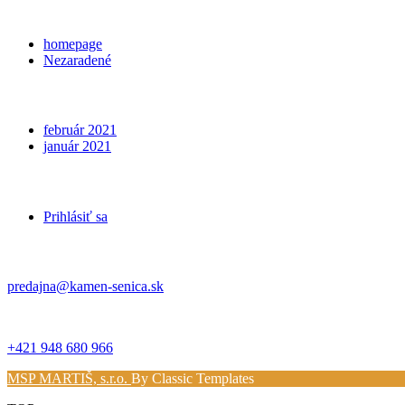
Categories
homepage
Nezaradené
Archives
február 2021
január 2021
Meta
Prihlásiť sa
Kontakt
predajna@kamen-senica.sk
_ _
+421 948 680 966
MSP MARTIŠ, s.r.o.
By Classic Templates