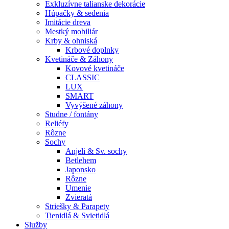
Exkluzívne talianske dekorácie
Húpačky & sedenia
Imitácie dreva
Mestký mobiliár
Krby & ohniská
Krbové doplnky
Kvetináče & Záhony
Kovové kvetináče
CLASSIC
LUX
SMART
Vyvýšené záhony
Studne / fontány
Reliéfy
Rôzne
Sochy
Anjeli & Sv. sochy
Betlehem
Japonsko
Rôzne
Umenie
Zvieratá
Striešky & Parapety
Tienidlá & Svietidlá
Služby