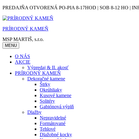
Skip
PREDAJŇA OTVORENÁ PO-PIA 8-17HOD | SOB 8-12 HO | IN
to
content
PRÍRODNÝ KAMEŇ
MSP MARTIŠ, s.r.o.
MENU
O NÁS
AKCIE
Výpredaj & II. akosť
PRÍRODNÝ KAMEŇ
Dekoračné kamene
Štrky
Okrúhliaky
Kusové kamene
Solitéry
Gabiónová výplň
Dlažby
Nepravidelné
Formátované
Tehlové
Dlažobné kocky