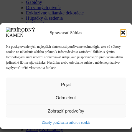
Gabióny
Do vinných pivníc
Exkluzívne talianske dekorácie
Húpačky & sedenia
Imitácie dreva
Mestký mobiliár
Spravovať Súhlas
Krby & ohniská
Krbové doplnky
Kvetináče & Záhony
Na poskytovanie tých najlepších skúseností používame technológie, ako sú súbory
Kovové kvetináče
cookie na ukladanie a/alebo prístup k informáciám o zariadení. Súhlas s týmito
CLASSIC
technológiami nám umožní spracovávať údaje, ako je správanie pri prehliadaní alebo
LUX
jedinečné ID na tejto stránke. Nesúhlas alebo odvolanie súhlasu môže nepriaznivo
SMART
ovplyvniť určité vlastnosti a funkcie.
Vyvýšené záhony
Studne / fontány
Reliéfy
Prijať
Rôzne
Sochy
Odmietnuť
Anjeli & Sv. sochy
Betlehem
Japonsko
Zobraziť predvoľby
Rôzne
Umenie
Zásady používania súborov cookie
Zvieratá
Striešky & Parapety