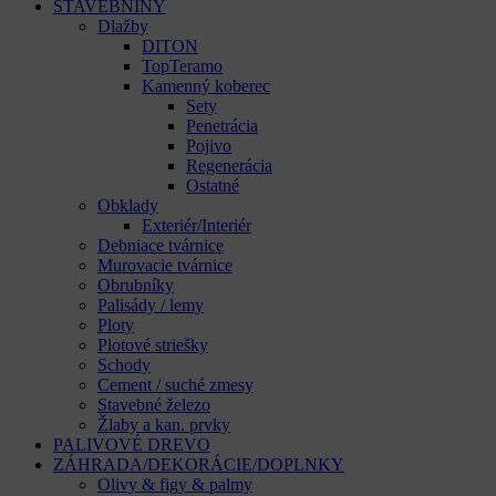
STAVEBNINY
Dlažby
DITON
TopTeramo
Kamenný koberec
Sety
Penetrácia
Pojivo
Regenerácia
Ostatné
Obklady
Exteriér/Interiér
Debniace tvárnice
Murovacie tvárnice
Obrubníky
Palisády / lemy
Ploty
Plotové striešky
Schody
Cement / suché zmesy
Stavebné železo
Žlaby a kan. prvky
PALIVOVÉ DREVO
ZÁHRADA/DEKORÁCIE/DOPLNKY
Olivy & figy & palmy