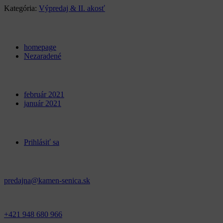
Kategória:
Výpredaj & II. akosť
Categories
homepage
Nezaradené
Archives
február 2021
január 2021
Meta
Prihlásiť sa
Kontakt
predajna@kamen-senica.sk
_ _
+421 948 680 966