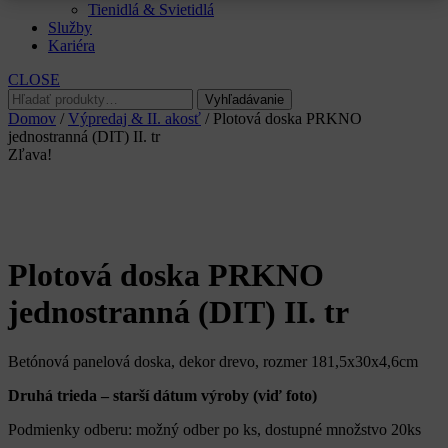
Tienidlá & Svietidlá
Služby
Kariéra
CLOSE
Hľadať:
Vyhľadávanie
Domov
/
Výpredaj & II. akosť
/ Plotová doska PRKNO
jednostranná (DIT) II. tr
Zľava!
Plotová doska PRKNO
jednostranná (DIT) II. tr
Betónová panelová doska, dekor drevo, rozmer 181,5x30x4,6cm
Druhá trieda – starší dátum výroby (viď foto)
Podmienky odberu: možný odber po ks, dostupné množstvo 20ks