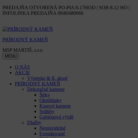
Skip
PREDAJŇA OTVORENÁ PO-PIA 8-17HOD | SOB 8-12 HO |
to
INFOLINKA PREDAJŇA 0948/680966
content
PRÍRODNÝ KAMEŇ
MSP MARTIŠ, s.r.o.
MENU
O NÁS
AKCIE
Výpredaj & II. akosť
PRÍRODNÝ KAMEŇ
Dekoračné kamene
Štrky
Okrúhliaky
Kusové kamene
Solitéry
Gabiónová výplň
Dlažby
Nepravidelné
Formátované