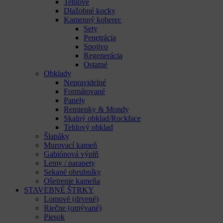
Tehlové
Dlažobné kocky
Kamenný koberec
Sety
Penetrácia
Spojivo
Regenerácia
Ostatné
Obklady
Nepravidelné
Formátované
Panely
Remienky & Mondy
Skalný obklad/Rockface
Tehlový obklad
Šlapáky
Murovací kameň
Gabiónová výplň
Lemy / parapety
Sekané obrubníky
Ošetrenie kameňa
STAVEBNÉ ŠTRKY
Lomové (drvené)
Riečne (omývané)
Piesok