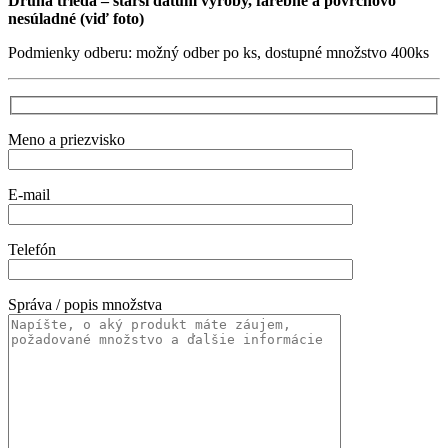
Druhá trieda – starší dátum výroby, farebne a povrchovo
nesúladné (viď foto)
Podmienky odberu: možný odber po ks, dostupné množstvo 400ks
Meno a priezvisko
E-mail
Telefón
Správa / popis množstva