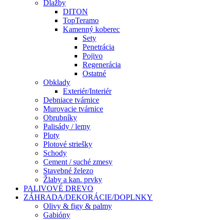
Dlažby
DITON
TopTeramo
Kamenný koberec
Sety
Penetrácia
Pojivo
Regenerácia
Ostatné
Obklady
Exteriér/Interiér
Debniace tvárnice
Murovacie tvárnice
Obrubníky
Palisády / lemy
Ploty
Plotové striešky
Schody
Cement / suché zmesy
Stavebné železo
Žlaby a kan. prvky
PALIVOVÉ DREVO
ZÁHRADA/DEKORÁCIE/DOPLNKY
Olivy & figy & palmy
Gabióny