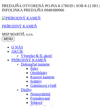
Skip
PREDAJŇA OTVORENÁ PO-PIA 8-17HOD | SOB 8-12 HO |
to
INFOLINKA PREDAJŇA 0948/680966
content
PRÍRODNÝ KAMEŇ
MSP MARTIŠ, s.r.o.
MENU
O NÁS
AKCIE
Výpredaj & II. akosť
PRÍRODNÝ KAMEŇ
Dekoračné kamene
Štrky
Okrúhliaky
Kusové kamene
Solitéry
Gabiónová výplň
Dlažby
Nepravidelné
Formátované
Tehlové