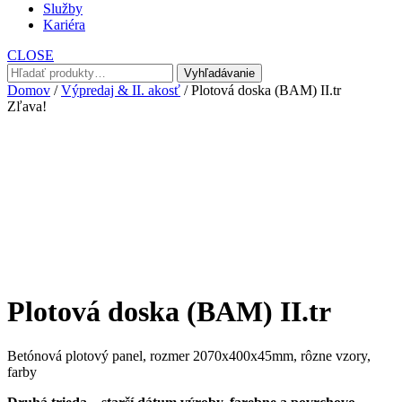
Služby
Kariéra
CLOSE
Hľadať:
Vyhľadávanie
Domov
/
Výpredaj & II. akosť
/ Plotová doska (BAM) II.tr
Zľava!
Plotová doska (BAM) II.tr
Betónová plotový panel, rozmer 2070x400x45mm, rôzne vzory,
farby