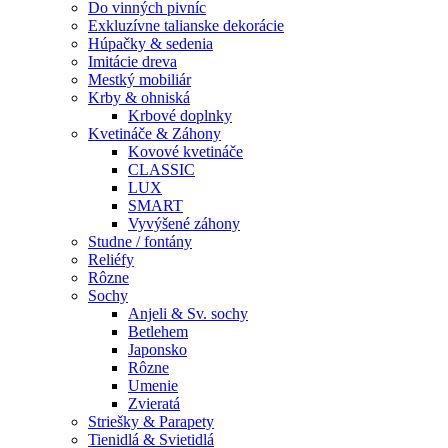
Do vinných pivníc
Exkluzívne talianske dekorácie
Húpačky & sedenia
Imitácie dreva
Mestký mobiliár
Krby & ohniská
Krbové doplnky
Kvetináče & Záhony
Kovové kvetináče
CLASSIC
LUX
SMART
Vyvýšené záhony
Studne / fontány
Reliéfy
Rôzne
Sochy
Anjeli & Sv. sochy
Betlehem
Japonsko
Rôzne
Umenie
Zvieratá
Striešky & Parapety
Tienidlá & Svietidlá