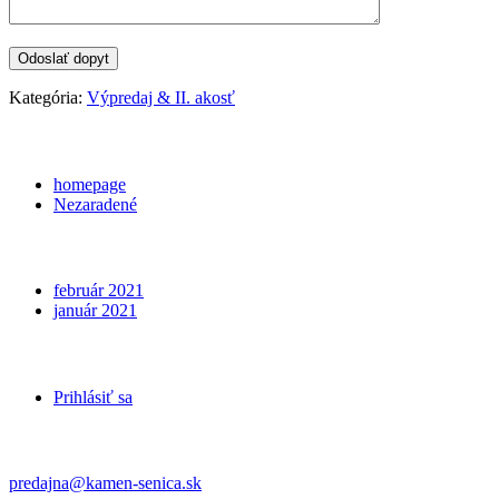
Kategória:
Výpredaj & II. akosť
Categories
homepage
Nezaradené
Archives
február 2021
január 2021
Meta
Prihlásiť sa
Kontakt
predajna@kamen-senica.sk