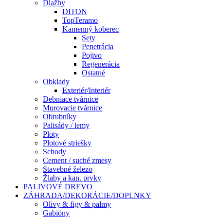
Dlažby
DITON
TopTeramo
Kamenný koberec
Sety
Penetrácia
Pojivo
Regenerácia
Ostatné
Obklady
Exteriér/Interiér
Debniace tvárnice
Murovacie tvárnice
Obrubníky
Palisády / lemy
Ploty
Plotové striešky
Schody
Cement / suché zmesy
Stavebné železo
Žlaby a kan. prvky
PALIVOVÉ DREVO
ZÁHRADA/DEKORÁCIE/DOPLNKY
Olivy & figy & palmy
Gabióny