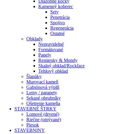
Dlažobné kocky
Kamenný koberec
Sety
Penetrácia
Spojivo
Regenerácia
Ostatné
Obklady
Nepravidelné
Formátované
Panely
Remienky & Mondy
Skalný obklad/Rockface
Tehlový obklad
Šlapáky
Murovací kameň
Gabiónová výplň
Lemy / parapety
Sekané obrubníky
Ošetrenie kameňa
STAVEBNÉ ŠTRKY
Lomové (drvené)
Riečne (omývané)
Piesok
STAVEBNINY