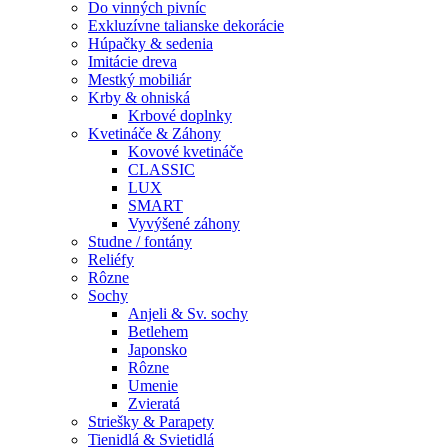
Do vinných pivníc
Exkluzívne talianske dekorácie
Húpačky & sedenia
Imitácie dreva
Mestký mobiliár
Krby & ohniská
Krbové doplnky
Kvetináče & Záhony
Kovové kvetináče
CLASSIC
LUX
SMART
Vyvýšené záhony
Studne / fontány
Reliéfy
Rôzne
Sochy
Anjeli & Sv. sochy
Betlehem
Japonsko
Rôzne
Umenie
Zvieratá
Striešky & Parapety
Tienidlá & Svietidlá