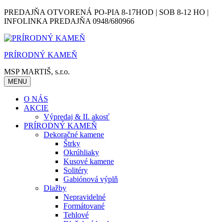
Skip
PREDAJŇA OTVORENÁ PO-PIA 8-17HOD | SOB 8-12 HO |
to
INFOLINKA PREDAJŇA 0948/680966
content
PRÍRODNÝ KAMEŇ
MSP MARTIŠ, s.r.o.
MENU
O NÁS
AKCIE
Výpredaj & II. akosť
PRÍRODNÝ KAMEŇ
Dekoračné kamene
Štrky
Okrúhliaky
Kusové kamene
Solitéry
Gabiónová výplň
Dlažby
Nepravidelné
Formátované
Tehlové