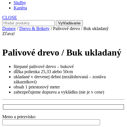
Služby
Kariéra
CLOSE
Hľadať:
Vyhľadávanie
Domov
/
Drevo & Brikety
/ Palivové drevo / Buk ukladaný
Zľava!
Palivové drevo / Buk ukladaný
štiepané palivové drevo – bukové
dĺžka polienka 25,33 alebo 50cm
ukladané v drevenej debni (nezálohovaná – zostáva
zákazníkovi)
obsah 1 priestorový meter
zabezpečujeme dopravu a vykládku (nie je v cene)
Meno a priezvisko