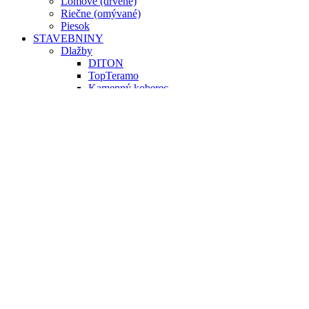
Lomové (drvené)
Riečne (omývané)
Piesok
STAVEBNINY
Dlažby
DITON
TopTeramo
Kamenný koberec
Sety
Penetrácia
Pojivo
Regenerácia
Ostatné
Obklady
Exteriér/Interiér
Debniace tvárnice
Murovacie tvárnice
Obrubníky
Palisády / lemy
Ploty
Plotové striešky
Schody
Cement / suché zmesy
Stavebné železo
Žlaby a kan. prvky