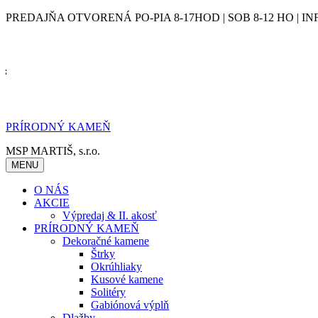
Skip
PREDAJŇA OTVORENÁ PO-PIA 8-17HOD | SOB 8-12 HO | IN
to
content
PRÍRODNÝ KAMEŇ
MSP MARTIŠ, s.r.o.
MENU
O NÁS
AKCIE
Výpredaj & II. akosť
PRÍRODNÝ KAMEŇ
Dekoračné kamene
Štrky
Okrúhliaky
Kusové kamene
Solitéry
Gabiónová výplň
Dlažby