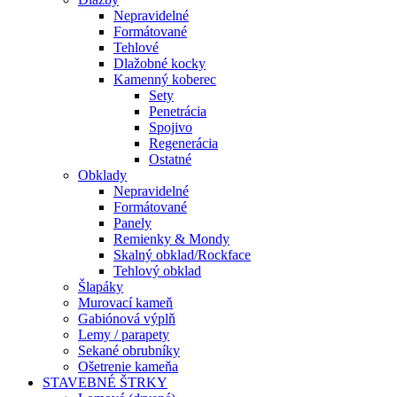
Nepravidelné
Formátované
Tehlové
Dlažobné kocky
Kamenný koberec
Sety
Penetrácia
Spojivo
Regenerácia
Ostatné
Obklady
Nepravidelné
Formátované
Panely
Remienky & Mondy
Skalný obklad/Rockface
Tehlový obklad
Šlapáky
Murovací kameň
Gabiónová výplň
Lemy / parapety
Sekané obrubníky
Ošetrenie kameňa
STAVEBNÉ ŠTRKY