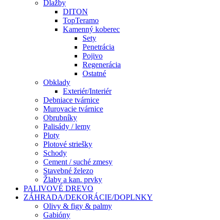
Dlažby
DITON
TopTeramo
Kamenný koberec
Sety
Penetrácia
Pojivo
Regenerácia
Ostatné
Obklady
Exteriér/Interiér
Debniace tvárnice
Murovacie tvárnice
Obrubníky
Palisády / lemy
Ploty
Plotové striešky
Schody
Cement / suché zmesy
Stavebné železo
Žlaby a kan. prvky
PALIVOVÉ DREVO
ZÁHRADA/DEKORÁCIE/DOPLNKY
Olivy & figy & palmy
Gabióny