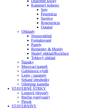
Dlažobné kocky
Kamenný koberec
Sety
Penetrácia
Spojivo
Regenerácia
Ostatné
Obklady
Nepravidelné
Formátované
Panely
Remienky & Mondy
Skalný obklad/Rockface
Tehlový obklad
Šlapáky
Murovací kameň
Gabiónová výplň
Lemy / parapety
Sekané obrubníky
Ošetrenie kameňa
STAVEBNÉ ŠTRKY
Lomové (drvené)
Riečne (omývané)
Piesok
STAVEBNINY