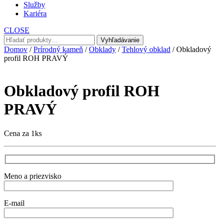
Služby
Kariéra
CLOSE
Hľadať:
Vyhľadávanie
Domov
/
Prírodný kameň
/
Obklady
/
Tehlový obklad
/ Obkladový
profil ROH PRAVÝ
Obkladový profil ROH
PRAVÝ
Cena za 1ks
Meno a priezvisko
E-mail