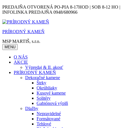
Skip
PREDAJŇA OTVORENÁ PO-PIA 8-17HOD | SOB 8-12 HO |
to
INFOLINKA PREDAJŇA 0948/680966
content
PRÍRODNÝ KAMEŇ
MSP MARTIŠ, s.r.o.
MENU
O NÁS
AKCIE
Výpredaj & II. akosť
PRÍRODNÝ KAMEŇ
Dekoračné kamene
Štrky
Okrúhliaky
Kusové kamene
Solitéry
Gabiónová výplň
Dlažby
Nepravidelné
Formátované
Tehlové