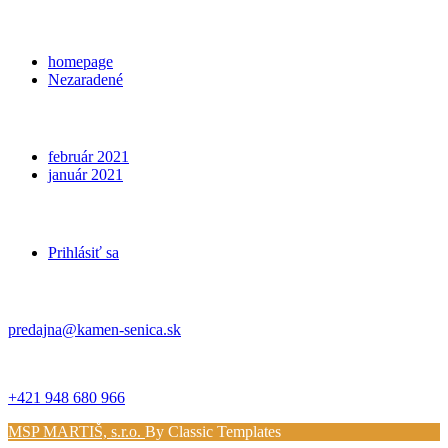
Categories
homepage
Nezaradené
Archives
február 2021
január 2021
Meta
Prihlásiť sa
Kontakt
predajna@kamen-senica.sk
_ _
+421 948 680 966
MSP MARTIŠ, s.r.o.
By Classic Templates