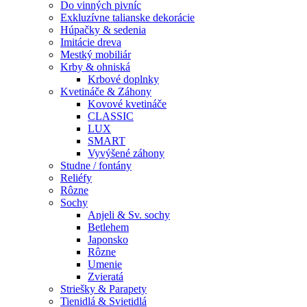
Do vinných pivníc
Exkluzívne talianske dekorácie
Húpačky & sedenia
Imitácie dreva
Mestký mobiliár
Krby & ohniská
Krbové doplnky
Kvetináče & Záhony
Kovové kvetináče
CLASSIC
LUX
SMART
Vyvýšené záhony
Studne / fontány
Reliéfy
Rôzne
Sochy
Anjeli & Sv. sochy
Betlehem
Japonsko
Rôzne
Umenie
Zvieratá
Striešky & Parapety
Tienidlá & Svietidlá