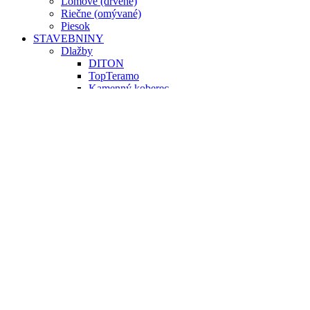
Lomové (drvené)
Riečne (omývané)
Piesok
STAVEBNINY
Dlažby
DITON
TopTeramo
Kamenný koberec
Sety
Penetrácia
Pojivo
Regenerácia
Ostatné
Obklady
Exteriér/Interiér
Debniace tvárnice
Murovacie tvárnice
Obrubníky
Palisády / lemy
Ploty
Plotové striešky
Schody
Cement / suché zmesy
Stavebné železo
Žlaby a kan. prvky