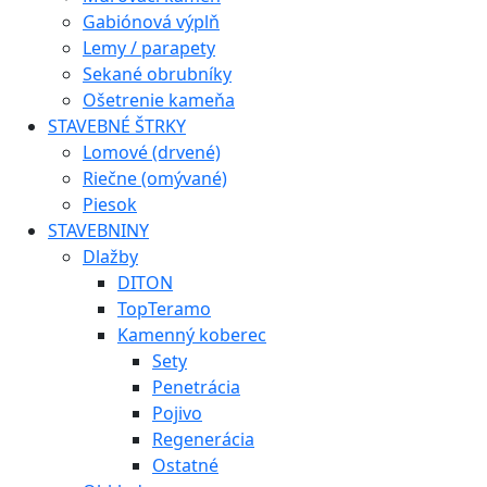
Gabiónová výplň
Lemy / parapety
Sekané obrubníky
Ošetrenie kameňa
STAVEBNÉ ŠTRKY
Lomové (drvené)
Riečne (omývané)
Piesok
STAVEBNINY
Dlažby
DITON
TopTeramo
Kamenný koberec
Sety
Penetrácia
Pojivo
Regenerácia
Ostatné