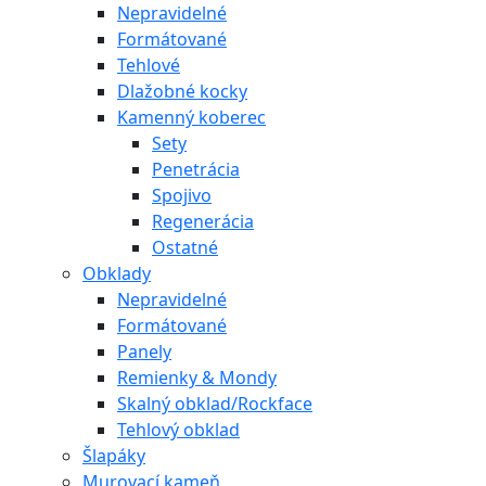
Nepravidelné
Formátované
Tehlové
Dlažobné kocky
Kamenný koberec
Sety
Penetrácia
Spojivo
Regenerácia
Ostatné
Obklady
Nepravidelné
Formátované
Panely
Remienky & Mondy
Skalný obklad/Rockface
Tehlový obklad
Šlapáky
Murovací kameň