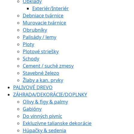
Obklady
Exteriér/Interiér
Debniace tvárnice
Murovacie tvárnice
Obrubníky
Palisády / lemy
Ploty
Plotové striešky
Schody
Cement / suché zmesy
Stavebné železo
Žlaby a kan. prvky
PALIVOVÉ DREVO
ZÁHRADA/DEKORÁCIE/DOPLNKY
Olivy & figy & palmy
Gabióny
Do vinných pivníc
Exkluzívne talianske dekorácie
Húpačky & sedenia