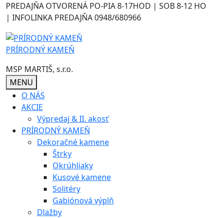
Skip
PREDAJŇA OTVORENÁ PO-PIA 8-17HOD | SOB 8-12 HO
to
| INFOLINKA PREDAJŇA 0948/680966
content
PRÍRODNÝ KAMEŇ
MSP MARTIŠ, s.r.o.
MENU
O NÁS
AKCIE
Výpredaj & II. akosť
PRÍRODNÝ KAMEŇ
Dekoračné kamene
Štrky
Okrúhliaky
Kusové kamene
Solitéry
Gabiónová výplň
Dlažby