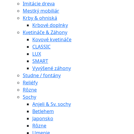
Imitácie dreva
Mestký mobiliár
Krby & ohniská
Krbové doplnky
Kvetináče & Záhony
Kovové kvetináče
CLASSIC
LUX
SMART
Vyvýšené záhony
Studne / fontány
Reliéfy
Rôzne
Sochy
Anjeli & Sv. sochy
Betlehem
Japonsko
Rôzne
Umenie