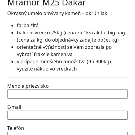
Mramor M25 Dakar
Okrasný umelo omývaný kameň – okrúhliak
farba žltá
balenie vrecko 25kg (cena za 1ks) alebo big bag
(cena za kg, do objednávky zadajte počet kg)
orientačné výťažnosti sa Vám zobrazia po
vybratí frakcie kameniva
v prípade menšieho množstva (do 300kg)
využite nákup vo vreckách
Meno a priezvisko
E-mail
Telefón