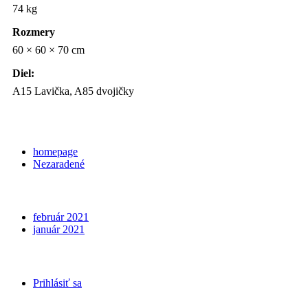
74 kg
Rozmery
60 × 60 × 70 cm
Diel:
A15 Lavička, A85 dvojičky
Categories
homepage
Nezaradené
Archives
február 2021
január 2021
Meta
Prihlásiť sa