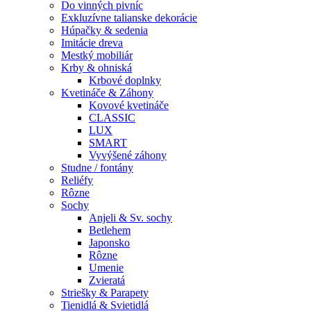
Do vinných pivníc
Exkluzívne talianske dekorácie
Húpačky & sedenia
Imitácie dreva
Mestký mobiliár
Krby & ohniská
Krbové doplnky
Kvetináče & Záhony
Kovové kvetináče
CLASSIC
LUX
SMART
Vyvýšené záhony
Studne / fontány
Reliéfy
Rôzne
Sochy
Anjeli & Sv. sochy
Betlehem
Japonsko
Rôzne
Umenie
Zvieratá
Striešky & Parapety
Tienidlá & Svietidlá