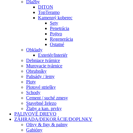
Dlažby
DITON
TopTeramo
Kamenný koberec
Sety
Penetrácia
Pojivo
Regenerácia
Ostatné
Obklady
Exteriér/Interiér
Debniace tvárnice
Murovacie tvárnice
Obrubníky
Palisády / lemy
Ploty
Plotové striešky
Schody
Cement / suché zmesy
Stavebné železo
Žlaby a kan. prvky
PALIVOVÉ DREVO
ZÁHRADA/DEKORÁCIE/DOPLNKY
Olivy & figy & palmy
Gabióny