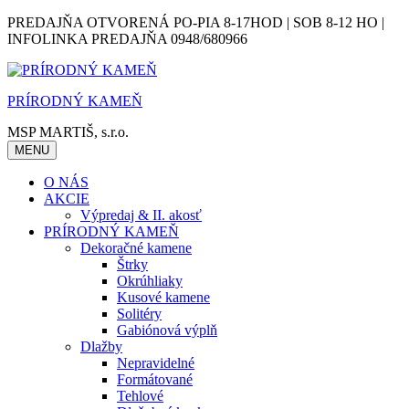
Skip
PREDAJŇA OTVORENÁ PO-PIA 8-17HOD | SOB 8-12 HO |
to
INFOLINKA PREDAJŇA 0948/680966
content
PRÍRODNÝ KAMEŇ
MSP MARTIŠ, s.r.o.
MENU
O NÁS
AKCIE
Výpredaj & II. akosť
PRÍRODNÝ KAMEŇ
Dekoračné kamene
Štrky
Okrúhliaky
Kusové kamene
Solitéry
Gabiónová výplň
Dlažby
Nepravidelné
Formátované
Tehlové