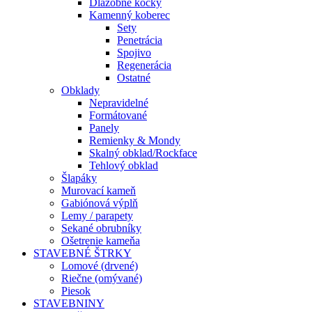
Dlažobné kocky
Kamenný koberec
Sety
Penetrácia
Spojivo
Regenerácia
Ostatné
Obklady
Nepravidelné
Formátované
Panely
Remienky & Mondy
Skalný obklad/Rockface
Tehlový obklad
Šlapáky
Murovací kameň
Gabiónová výplň
Lemy / parapety
Sekané obrubníky
Ošetrenie kameňa
STAVEBNÉ ŠTRKY
Lomové (drvené)
Riečne (omývané)
Piesok
STAVEBNINY