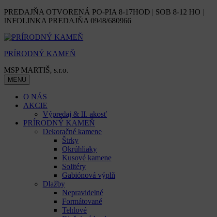
Skip
PREDAJŇA OTVORENÁ PO-PIA 8-17HOD | SOB 8-12 HO |
to
INFOLINKA PREDAJŇA 0948/680966
content
PRÍRODNÝ KAMEŇ
MSP MARTIŠ, s.r.o.
MENU
O NÁS
AKCIE
Výpredaj & II. akosť
PRÍRODNÝ KAMEŇ
Dekoračné kamene
Štrky
Okrúhliaky
Kusové kamene
Solitéry
Gabiónová výplň
Dlažby
Nepravidelné
Formátované
Tehlové