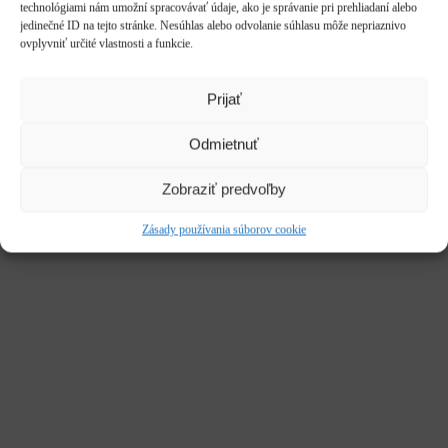
technológiami nám umožní spracovávať údaje, ako je správanie pri prehliadaní alebo
Služby
jedinečné ID na tejto stránke. Nesúhlas alebo odvolanie súhlasu môže nepriaznivo
Kariéra
ovplyvniť určité vlastnosti a funkcie.
CLOSE
Hľadať:
Vyhľadávanie
Prijať
Domov
/
Dekorácie & doplnky
/
Húpačky & sedenia
/ Masívna
húpačka 305
Zľava!
Odmietnuť
Zobraziť predvoľby
Zásady používania súborov cookie