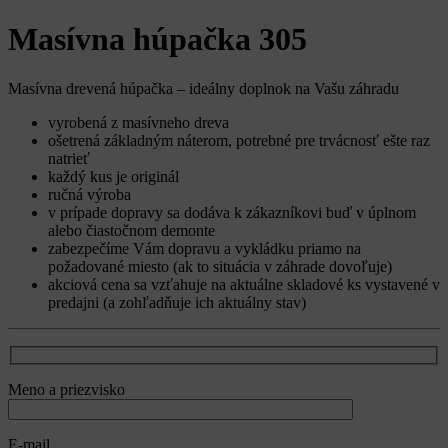
Masívna húpačka 305
Masívna drevená húpačka – ideálny doplnok na Vašu záhradu
vyrobená z masívneho dreva
ošetrená základným náterom, potrebné pre trvácnosť ešte raz
natrieť
každý kus je originál
ručná výroba
v prípade dopravy sa dodáva k zákazníkovi buď v úplnom
alebo čiastočnom demonte
zabezpečíme Vám dopravu a vykládku priamo na
požadované miesto (ak to situácia v záhrade dovoľuje)
akciová cena sa vzťahuje na aktuálne skladové ks vystavené v
predajni (a zohľadňuje ich aktuálny stav)
Meno a priezvisko
E-mail