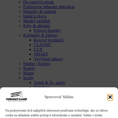
Do vinných pivníc
Exkluzívne talianske dekorácie
Húpačky & sedenia
Imitácie dreva
Mestký mobiliár
Krby & ohniská
Krbové doplnky
Kvetináče & Záhony
Kovové kvetináče
CLASSIC
LUX
SMART
Vyvýšené záhony
Studne / fontány
Reliéfy
Rôzne
Sochy
Anjeli & Sv. sochy
Betlehem
Japonsko
Rôzne
Spravovať Súhlas
Umenie
Zvieratá
Na poskytovanie tých najlepších skúseností používame technológie, ako sú súbory
Striešky & Parapety
cookie na ukladanie a/alebo prístup k informáciám o zariadení. Súhlas s týmito
Tienidlá & Svietidlá