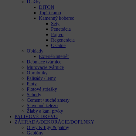
Dlažby
DITON
TopTeramo
Kamenný koberec
Sety
Penetrácia
Pojivo
Regenerácia
Ostatné
Obklady
Exteriér/Interiér
Debniace tvárnice
Murovacie tvárnice
Obrubníky
Palisády / lemy
Ploty
Plotové striešky
Schody
Cement / suché zmesy
Stavebné železo
Žlaby a kan. prvky
PALIVOVÉ DREVO
ZÁHRADA/DEKORÁCIE/DOPLNKY
Olivy & figy & palmy
Gabióny