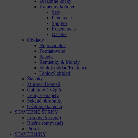
Dlažobné kocky
Kamenný koberec
Sety
Penetrácia
Spojivo
Regenerácia
Ostatné
Obklady
Nepravidelné
Formátované
Panely
Remienky & Mondy
Skalný obklad/Rockface
Tehlový obklad
Šlapáky
Murovací kameň
Gabiónová výplň
Lemy / parapety
Sekané obrubníky
Ošetrenie kameňa
STAVEBNÉ ŠTRKY
Lomové (drvené)
Riečne (omývané)
Piesok
STAVEBNINY