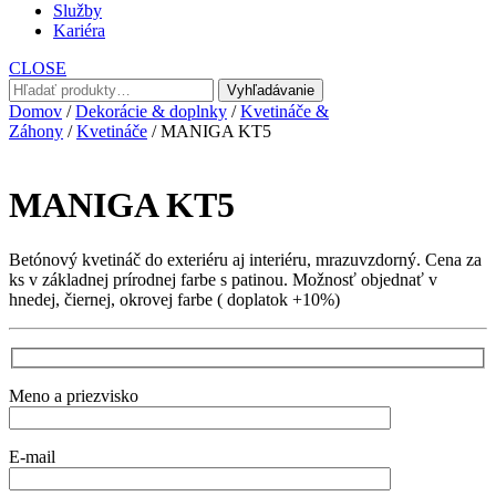
Služby
Kariéra
CLOSE
Hľadať:
Vyhľadávanie
Domov
/
Dekorácie & doplnky
/
Kvetináče &
Záhony
/
Kvetináče
/ MANIGA KT5
MANIGA KT5
Betónový kvetináč do exteriéru aj interiéru, mrazuvzdorný. Cena za
ks v základnej prírodnej farbe s patinou. Možnosť objednať v
hnedej, čiernej, okrovej farbe ( doplatok +10%)
Meno a priezvisko
E-mail