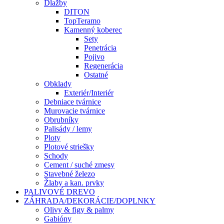
Dlažby
DITON
TopTeramo
Kamenný koberec
Sety
Penetrácia
Pojivo
Regenerácia
Ostatné
Obklady
Exteriér/Interiér
Debniace tvárnice
Murovacie tvárnice
Obrubníky
Palisády / lemy
Ploty
Plotové striešky
Schody
Cement / suché zmesy
Stavebné železo
Žlaby a kan. prvky
PALIVOVÉ DREVO
ZÁHRADA/DEKORÁCIE/DOPLNKY
Olivy & figy & palmy
Gabióny