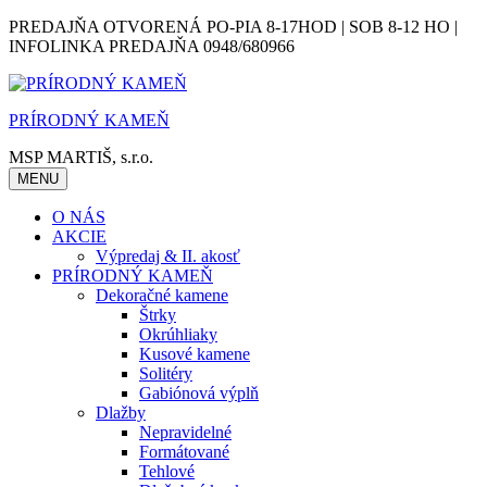
Skip
PREDAJŇA OTVORENÁ PO-PIA 8-17HOD | SOB 8-12 HO |
to
INFOLINKA PREDAJŇA 0948/680966
content
PRÍRODNÝ KAMEŇ
MSP MARTIŠ, s.r.o.
MENU
O NÁS
AKCIE
Výpredaj & II. akosť
PRÍRODNÝ KAMEŇ
Dekoračné kamene
Štrky
Okrúhliaky
Kusové kamene
Solitéry
Gabiónová výplň
Dlažby
Nepravidelné
Formátované
Tehlové