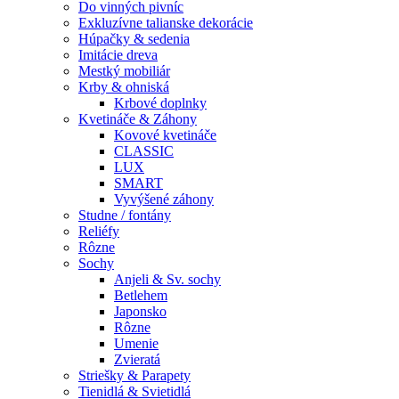
Do vinných pivníc
Exkluzívne talianske dekorácie
Húpačky & sedenia
Imitácie dreva
Mestký mobiliár
Krby & ohniská
Krbové doplnky
Kvetináče & Záhony
Kovové kvetináče
CLASSIC
LUX
SMART
Vyvýšené záhony
Studne / fontány
Reliéfy
Rôzne
Sochy
Anjeli & Sv. sochy
Betlehem
Japonsko
Rôzne
Umenie
Zvieratá
Striešky & Parapety
Tienidlá & Svietidlá