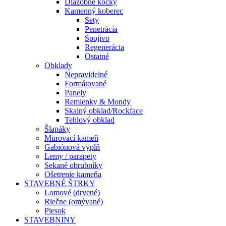
Dlažobné kocky
Kamenný koberec
Sety
Penetrácia
Spojivo
Regenerácia
Ostatné
Obklady
Nepravidelné
Formátované
Panely
Remienky & Mondy
Skalný obklad/Rockface
Tehlový obklad
Šlapáky
Murovací kameň
Gabiónová výplň
Lemy / parapety
Sekané obrubníky
Ošetrenie kameňa
STAVEBNÉ ŠTRKY
Lomové (drvené)
Riečne (omývané)
Piesok
STAVEBNINY