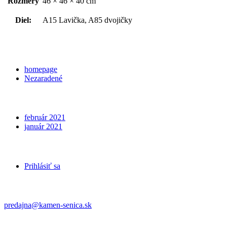
Rozmery
46 × 46 × 40 cm
Diel:
A15 Lavička, A85 dvojičky
Categories
homepage
Nezaradené
Archives
február 2021
január 2021
Meta
Prihlásiť sa
Kontakt
predajna@kamen-senica.sk
_ _