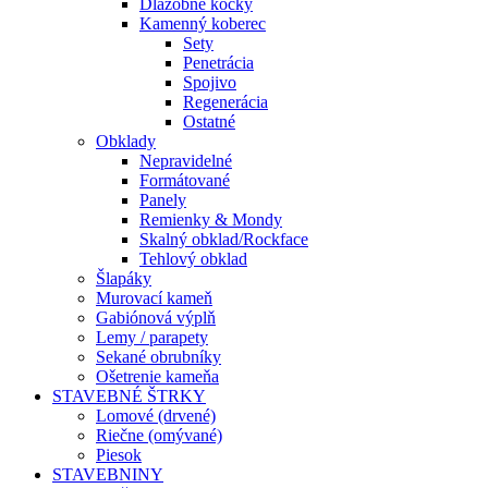
Dlažobné kocky
Kamenný koberec
Sety
Penetrácia
Spojivo
Regenerácia
Ostatné
Obklady
Nepravidelné
Formátované
Panely
Remienky & Mondy
Skalný obklad/Rockface
Tehlový obklad
Šlapáky
Murovací kameň
Gabiónová výplň
Lemy / parapety
Sekané obrubníky
Ošetrenie kameňa
STAVEBNÉ ŠTRKY
Lomové (drvené)
Riečne (omývané)
Piesok
STAVEBNINY