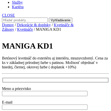
Služby
Kariéra
CLOSE
Hľadať:
Vyhľadávanie
Domov
/
Dekorácie & doplnky
/
Kvetináče &
Záhony
/
Kvetináče
/ MANIGA KD1
MANIGA KD1
Betónový kvetináč do exteriéru aj interiéru, mrazuvzdorný. Cena za
ks v základnej prírodnej farbe s patinou. Možnosť objednať v
hnedej, čiernej, okrovej farbe ( doplatok +10%)
Meno a priezvisko
E-mail