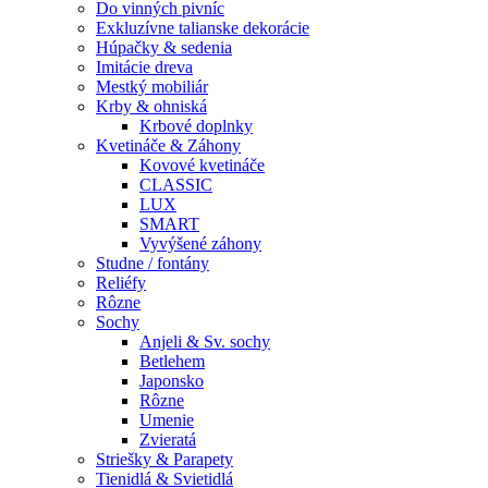
Do vinných pivníc
Exkluzívne talianske dekorácie
Húpačky & sedenia
Imitácie dreva
Mestký mobiliár
Krby & ohniská
Krbové doplnky
Kvetináče & Záhony
Kovové kvetináče
CLASSIC
LUX
SMART
Vyvýšené záhony
Studne / fontány
Reliéfy
Rôzne
Sochy
Anjeli & Sv. sochy
Betlehem
Japonsko
Rôzne
Umenie
Zvieratá
Striešky & Parapety
Tienidlá & Svietidlá