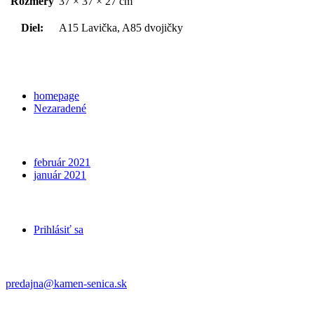
Rozmery
37 × 37 × 27 cm
Diel:
A15 Lavička, A85 dvojičky
Categories
homepage
Nezaradené
Archives
február 2021
január 2021
Meta
Prihlásiť sa
Kontakt
predajna@kamen-senica.sk
_ _