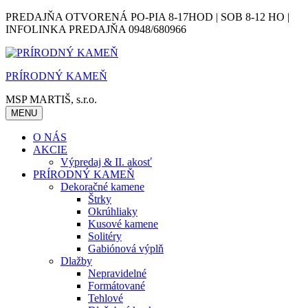
Skip
PREDAJŇA OTVORENÁ PO-PIA 8-17HOD | SOB 8-12 HO |
to
INFOLINKA PREDAJŇA 0948/680966
content
PRÍRODNÝ KAMEŇ
MSP MARTIŠ, s.r.o.
MENU
O NÁS
AKCIE
Výpredaj & II. akosť
PRÍRODNÝ KAMEŇ
Dekoračné kamene
Štrky
Okrúhliaky
Kusové kamene
Solitéry
Gabiónová výplň
Dlažby
Nepravidelné
Formátované
Tehlové