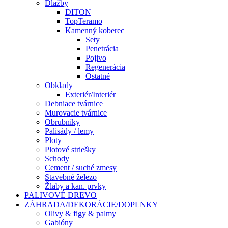
Dlažby
DITON
TopTeramo
Kamenný koberec
Sety
Penetrácia
Pojivo
Regenerácia
Ostatné
Obklady
Exteriér/Interiér
Debniace tvárnice
Murovacie tvárnice
Obrubníky
Palisády / lemy
Ploty
Plotové striešky
Schody
Cement / suché zmesy
Stavebné železo
Žlaby a kan. prvky
PALIVOVÉ DREVO
ZÁHRADA/DEKORÁCIE/DOPLNKY
Olivy & figy & palmy
Gabióny