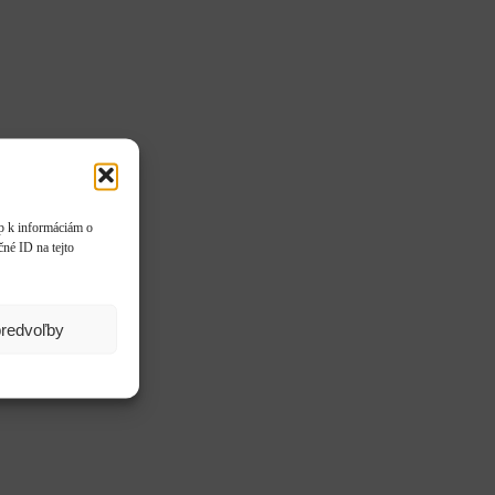
up k informáciám o
čné ID na tejto
predvoľby