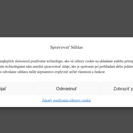
Spravovať Súhlas
najlepších skúseností používame technológie, ako sú súbory cookie na ukladanie a/alebo príst
mito technológiami nám umožní spracovávať údaje, ako je správanie pri prehliadaní alebo jedine
o odvolanie súhlasu môže nepriaznivo ovplyvniť určité vlastnosti a funkcie.
ijať
Odmietnuť
Zobraziť 
Zásady používania súborov cookie