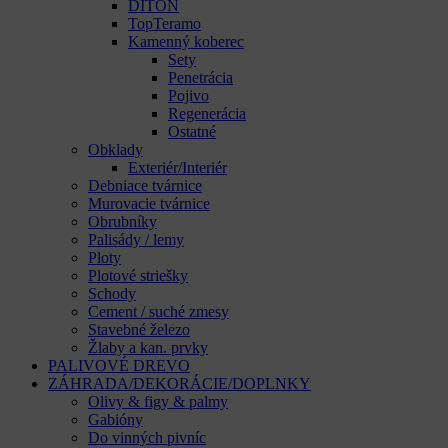
DITON
TopTeramo
Kamenný koberec
Sety
Penetrácia
Pojivo
Regenerácia
Ostatné
Obklady
Exteriér/Interiér
Debniace tvárnice
Murovacie tvárnice
Obrubníky
Palisády / lemy
Ploty
Plotové striešky
Schody
Cement / suché zmesy
Stavebné železo
Žlaby a kan. prvky
PALIVOVÉ DREVO
ZÁHRADA/DEKORÁCIE/DOPLNKY
Olivy & figy & palmy
Gabióny
Do vinných pivníc