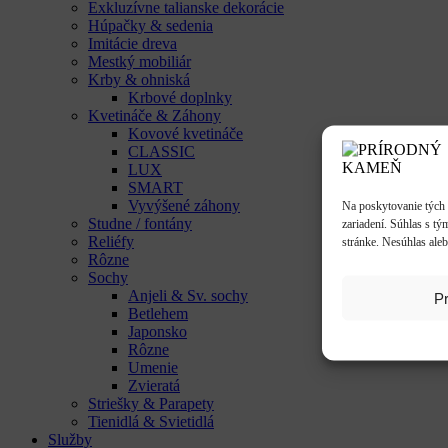
Exkluzívne talianske dekorácie
Húpačky & sedenia
Imitácie dreva
Mestký mobiliár
Krby & ohniská
Krbové doplnky
Kvetináče & Záhony
Kovové kvetináče
CLASSIC
LUX
SMART
Vyvýšené záhony
Na poskytovanie tých 
Studne / fontány
zariadení. Súhlas s tý
Reliéfy
stránke. Nesúhlas aleb
Rôzne
Sochy
Anjeli & Sv. sochy
Pr
Betlehem
Japonsko
Rôzne
Umenie
Zvieratá
Striešky & Parapety
Tienidlá & Svietidlá
Služby