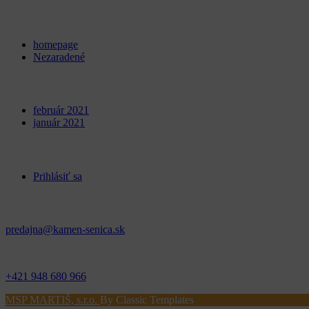
Categories
homepage
Nezaradené
Archives
február 2021
január 2021
Meta
Prihlásiť sa
Kontakt
predajna@kamen-senica.sk
_ _
+421 948 680 966
MSP MARTIŠ, s.r.o.
By Classic Templates