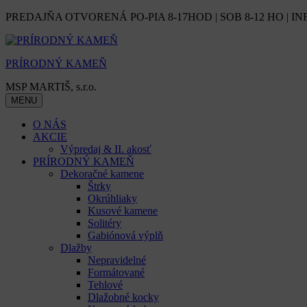
Skip
PREDAJŇA OTVORENÁ PO-PIA 8-17HOD | SOB 8-12 HO | IN
to
content
PRÍRODNÝ KAMEŇ
MSP MARTIŠ, s.r.o.
MENU
O NÁS
AKCIE
Výpredaj & II. akosť
PRÍRODNÝ KAMEŇ
Dekoračné kamene
Štrky
Okrúhliaky
Kusové kamene
Solitéry
Gabiónová výplň
Dlažby
Nepravidelné
Formátované
Tehlové
Dlažobné kocky