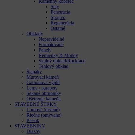
Kamenný koberec
Sety
Penetrácia
Spojivo
Regenerácia
Ostatné
Obklady
Nepravidelné
Formátované
Panely
Remienky & Mondy
Skalný obklad/Rockface
Tehlový obklad
Šlapáky
Murovací kameň
Gabiónová výplň
Lemy / parapety
Sekané obrubníky
Ošetrenie kameňa
STAVEBNÉ ŠTRKY
Lomové (drvené)
Riečne (omývané)
Piesok
STAVEBNINY
Dlažby