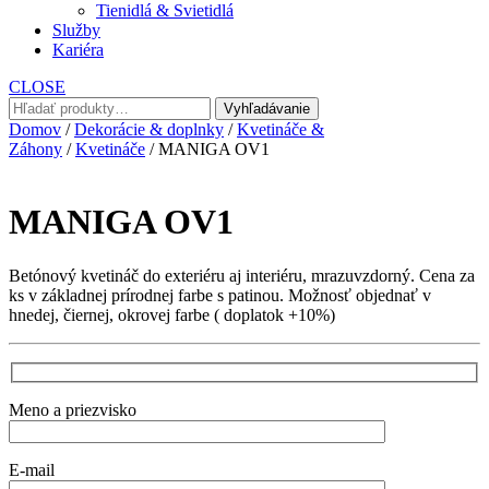
Tienidlá & Svietidlá
Služby
Kariéra
CLOSE
Hľadať:
Vyhľadávanie
Domov
/
Dekorácie & doplnky
/
Kvetináče &
Záhony
/
Kvetináče
/ MANIGA OV1
MANIGA OV1
Betónový kvetináč do exteriéru aj interiéru, mrazuvzdorný. Cena za
ks v základnej prírodnej farbe s patinou. Možnosť objednať v
hnedej, čiernej, okrovej farbe ( doplatok +10%)
Meno a priezvisko
E-mail