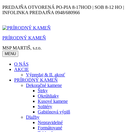
Skip
PREDAJŇA OTVORENÁ PO-PIA 8-17HOD | SOB 8-12 HO |
to
INFOLINKA PREDAJŇA 0948/680966
content
PRÍRODNÝ KAMEŇ
MSP MARTIŠ, s.r.o.
MENU
O NÁS
AKCIE
Výpredaj & II. akosť
PRÍRODNÝ KAMEŇ
Dekoračné kamene
Štrky
Okrúhliaky
Kusové kamene
Solitéry
Gabiónová výplň
Dlažby
Nepravidelné
Formátované