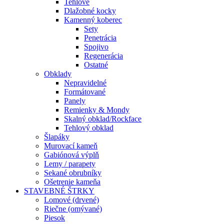
Tehlové
Dlažobné kocky
Kamenný koberec
Sety
Penetrácia
Spojivo
Regenerácia
Ostatné
Obklady
Nepravidelné
Formátované
Panely
Remienky & Mondy
Skalný obklad/Rockface
Tehlový obklad
Šlapáky
Murovací kameň
Gabiónová výplň
Lemy / parapety
Sekané obrubníky
Ošetrenie kameňa
STAVEBNÉ ŠTRKY
Lomové (drvené)
Riečne (omývané)
Piesok