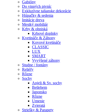
Gabióny
Do vinných pivníc
Exkluzívne talianske dekorácie
Húpačky & sedenia
Imitácie dreva
Mestký mobiliár
Krby & ohniská
Krbové doplnky
Kvetináče & Záhony
Kovové kvetináče
CLASSIC
LUX
SMART
Vyvýšené záhony
Studne / fontány
Reliéfy
Rôzne
Sochy
Anjeli & Sv. sochy
Betlehem
Japonsko
Rôzne
Umenie
Zvieratá
Striešky & Parapety