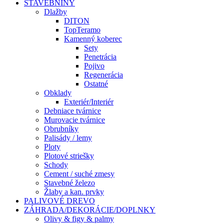
STAVEBNINY
Dlažby
DITON
TopTeramo
Kamenný koberec
Sety
Penetrácia
Pojivo
Regenerácia
Ostatné
Obklady
Exteriér/Interiér
Debniace tvárnice
Murovacie tvárnice
Obrubníky
Palisády / lemy
Ploty
Plotové striešky
Schody
Cement / suché zmesy
Stavebné železo
Žlaby a kan. prvky
PALIVOVÉ DREVO
ZÁHRADA/DEKORÁCIE/DOPLNKY
Olivy & figy & palmy