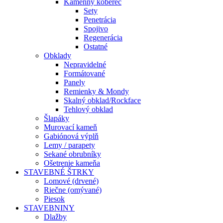
Kamenný koberec
Sety
Penetrácia
Spojivo
Regenerácia
Ostatné
Obklady
Nepravidelné
Formátované
Panely
Remienky & Mondy
Skalný obklad/Rockface
Tehlový obklad
Šlapáky
Murovací kameň
Gabiónová výplň
Lemy / parapety
Sekané obrubníky
Ošetrenie kameňa
STAVEBNÉ ŠTRKY
Lomové (drvené)
Riečne (omývané)
Piesok
STAVEBNINY
Dlažby