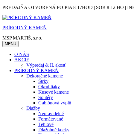
Skip
PREDAJŇA OTVORENÁ PO-PIA 8-17HOD | SOB 8-12 HO | IN
to
content
PRÍRODNÝ KAMEŇ
MSP MARTIŠ, s.r.o.
MENU
O NÁS
AKCIE
Výpredaj & II. akosť
PRÍRODNÝ KAMEŇ
Dekoračné kamene
Štrky
Okrúhliaky
Kusové kamene
Solitéry
Gabiónová výplň
Dlažby
Nepravidelné
Formátované
Tehlové
Dlažobné kocky