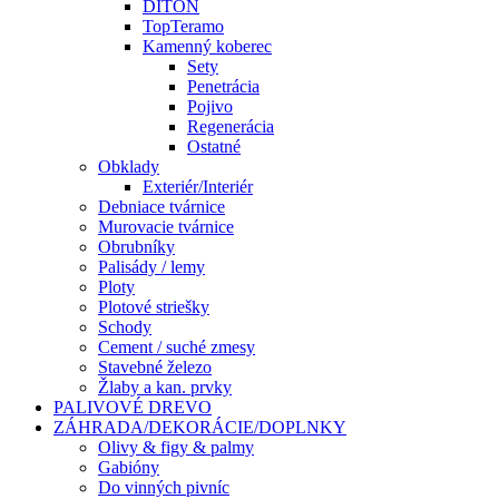
DITON
TopTeramo
Kamenný koberec
Sety
Penetrácia
Pojivo
Regenerácia
Ostatné
Obklady
Exteriér/Interiér
Debniace tvárnice
Murovacie tvárnice
Obrubníky
Palisády / lemy
Ploty
Plotové striešky
Schody
Cement / suché zmesy
Stavebné železo
Žlaby a kan. prvky
PALIVOVÉ DREVO
ZÁHRADA/DEKORÁCIE/DOPLNKY
Olivy & figy & palmy
Gabióny
Do vinných pivníc