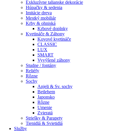
Exkluzívne talianske dekorácie
Húpačky & sedenia
Imitácie dreva
Mestký mobiliár
Krby & ohniská
Krbové doplnky
Kvetináče & Záhony
Kovové kvetináče
CLASSIC
LUX
SMART
Vyvýšené záhony
Studne / fontány
Reliéfy
Rôzne
Sochy
Anjeli & Sv. sochy
Betlehem
Japonsko
Rôzne
Umenie
Zvieratá
Striešky & Parapety
Tienidlá & Svietidlá
Služby