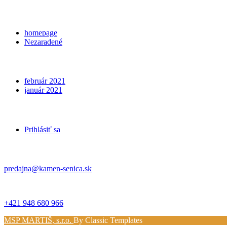
Categories
homepage
Nezaradené
Archives
február 2021
január 2021
Meta
Prihlásiť sa
Kontakt
predajna@kamen-senica.sk
_ _
+421 948 680 966
MSP MARTIŠ, s.r.o.
By Classic Templates