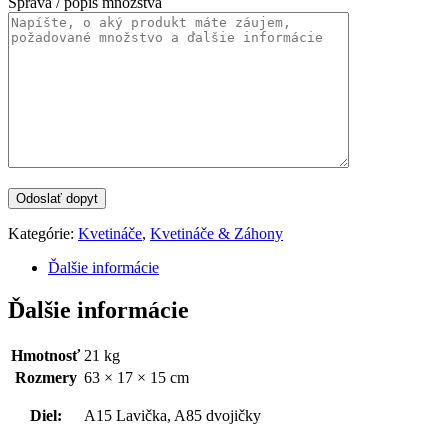
Správa / popis množstva
Kategórie:
Kvetináče
,
Kvetináče & Záhony
Ďalšie informácie
Ďalšie informácie
Hmotnosť
21 kg
Rozmery
63 × 17 × 15 cm
Diel:
A15 Lavička, A85 dvojičky