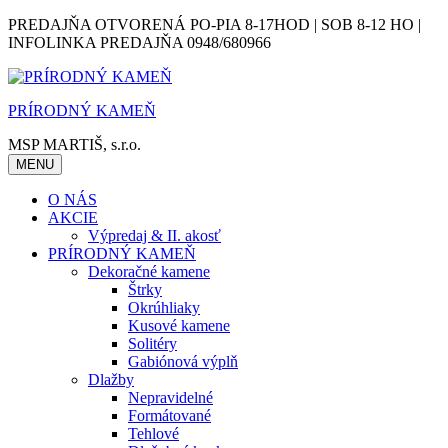
Skip
PREDAJŇA OTVORENÁ PO-PIA 8-17HOD | SOB 8-12 HO |
to
INFOLINKA PREDAJŇA 0948/680966
content
PRÍRODNÝ KAMEŇ
MSP MARTIŠ, s.r.o.
MENU
O NÁS
AKCIE
Výpredaj & II. akosť
PRÍRODNÝ KAMEŇ
Dekoračné kamene
Štrky
Okrúhliaky
Kusové kamene
Solitéry
Gabiónová výplň
Dlažby
Nepravidelné
Formátované
Tehlové