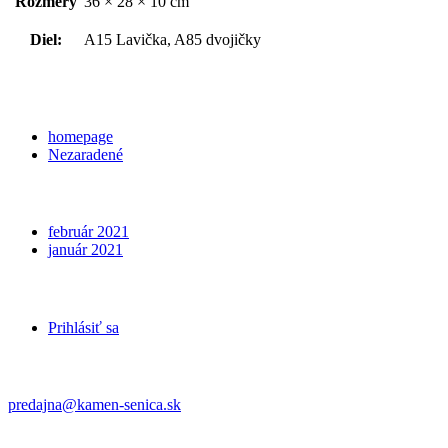
Rozmery
36 × 28 × 10 cm
Diel:
A15 Lavička, A85 dvojičky
Categories
homepage
Nezaradené
Archives
február 2021
január 2021
Meta
Prihlásiť sa
Kontakt
predajna@kamen-senica.sk
_ _