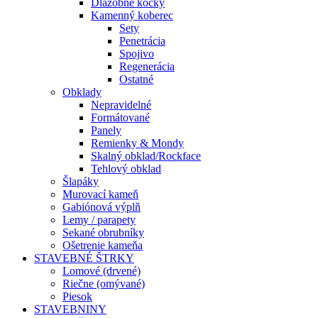
Dlažobné kocky
Kamenný koberec
Sety
Penetrácia
Spojivo
Regenerácia
Ostatné
Obklady
Nepravidelné
Formátované
Panely
Remienky & Mondy
Skalný obklad/Rockface
Tehlový obklad
Šlapáky
Murovací kameň
Gabiónová výplň
Lemy / parapety
Sekané obrubníky
Ošetrenie kameňa
STAVEBNÉ ŠTRKY
Lomové (drvené)
Riečne (omývané)
Piesok
STAVEBNINY