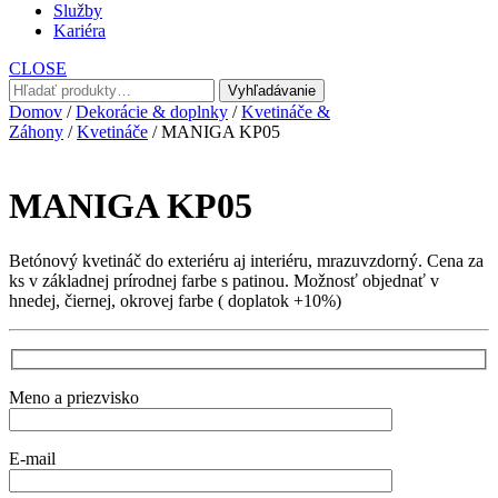
Služby
Kariéra
CLOSE
Hľadať:
Vyhľadávanie
Domov
/
Dekorácie & doplnky
/
Kvetináče &
Záhony
/
Kvetináče
/ MANIGA KP05
MANIGA KP05
Betónový kvetináč do exteriéru aj interiéru, mrazuvzdorný. Cena za
ks v základnej prírodnej farbe s patinou. Možnosť objednať v
hnedej, čiernej, okrovej farbe ( doplatok +10%)
Meno a priezvisko
E-mail