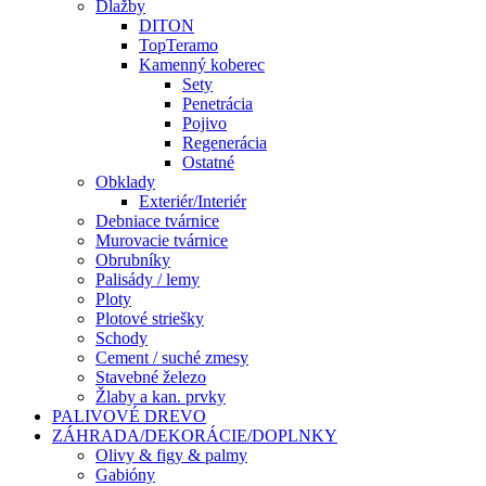
Dlažby
DITON
TopTeramo
Kamenný koberec
Sety
Penetrácia
Pojivo
Regenerácia
Ostatné
Obklady
Exteriér/Interiér
Debniace tvárnice
Murovacie tvárnice
Obrubníky
Palisády / lemy
Ploty
Plotové striešky
Schody
Cement / suché zmesy
Stavebné železo
Žlaby a kan. prvky
PALIVOVÉ DREVO
ZÁHRADA/DEKORÁCIE/DOPLNKY
Olivy & figy & palmy
Gabióny