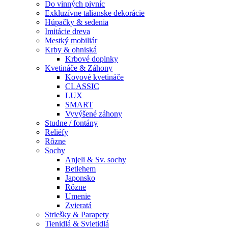
Do vinných pivníc
Exkluzívne talianske dekorácie
Húpačky & sedenia
Imitácie dreva
Mestký mobiliár
Krby & ohniská
Krbové doplnky
Kvetináče & Záhony
Kovové kvetináče
CLASSIC
LUX
SMART
Vyvýšené záhony
Studne / fontány
Reliéfy
Rôzne
Sochy
Anjeli & Sv. sochy
Betlehem
Japonsko
Rôzne
Umenie
Zvieratá
Striešky & Parapety
Tienidlá & Svietidlá