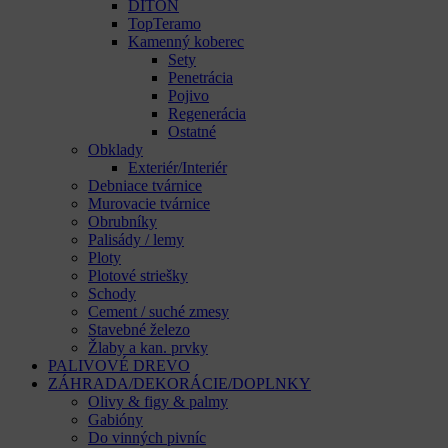
DITON
TopTeramo
Kamenný koberec
Sety
Penetrácia
Pojivo
Regenerácia
Ostatné
Obklady
Exteriér/Interiér
Debniace tvárnice
Murovacie tvárnice
Obrubníky
Palisády / lemy
Ploty
Plotové striešky
Schody
Cement / suché zmesy
Stavebné železo
Žlaby a kan. prvky
PALIVOVÉ DREVO
ZÁHRADA/DEKORÁCIE/DOPLNKY
Olivy & figy & palmy
Gabióny
Do vinných pivníc