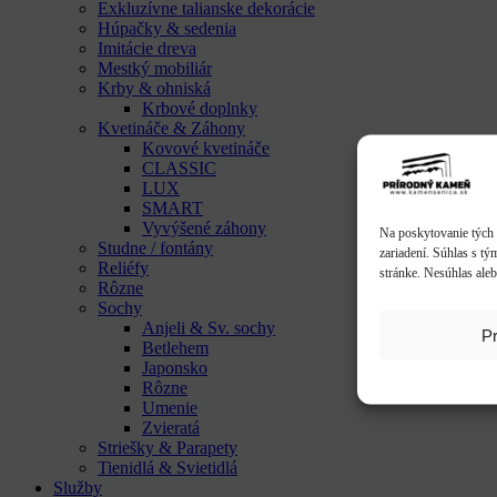
Exkluzívne talianske dekorácie
Húpačky & sedenia
Imitácie dreva
Mestký mobiliár
Krby & ohniská
Krbové doplnky
Kvetináče & Záhony
Kovové kvetináče
CLASSIC
LUX
SMART
Vyvýšené záhony
Na poskytovanie tých 
Studne / fontány
zariadení. Súhlas s tý
Reliéfy
stránke. Nesúhlas aleb
Rôzne
Sochy
Anjeli & Sv. sochy
Pr
Betlehem
Japonsko
Rôzne
Umenie
Zvieratá
Striešky & Parapety
Tienidlá & Svietidlá
Služby