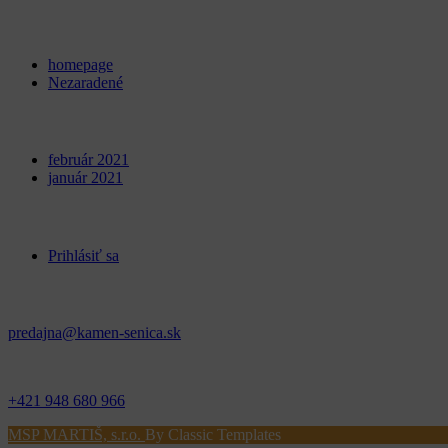
Categories
homepage
Nezaradené
Archives
február 2021
január 2021
Meta
Prihlásiť sa
Kontakt
predajna@kamen-senica.sk
_ _
+421 948 680 966
MSP MARTIŠ, s.r.o.
By Classic Templates