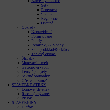
Kamenný koberec
Sety
Penetrácia
Spojivo
Regenerácia
Ostatné
Obklady
Nepravidelné
Formátované
Panely
Remienky & Mondy
Skalný obklad/Rockface
Tehlový obklad
Šlapáky
Murovací kameň
Gabiónová výplň
Lemy / parapety
Sekané obrubníky
Ošetrenie kameňa
STAVEBNÉ ŠTRKY
Lomové (drvené)
Riečne (omývané)
Piesok
STAVEBNINY
Dlažby