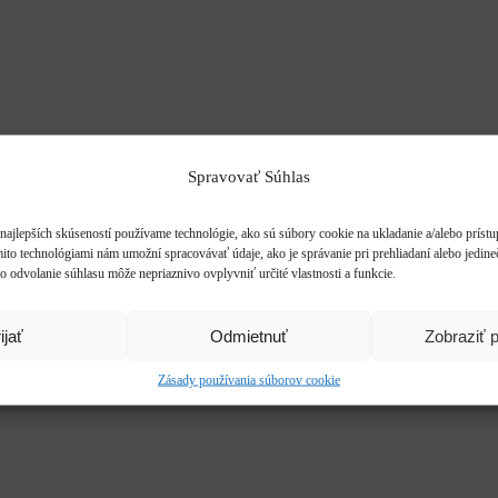
Spravovať Súhlas
najlepších skúseností používame technológie, ako sú súbory cookie na ukladanie a/alebo príst
mito technológiami nám umožní spracovávať údaje, ako je správanie pri prehliadaní alebo jedine
o odvolanie súhlasu môže nepriaznivo ovplyvniť určité vlastnosti a funkcie.
ijať
Odmietnuť
Zobraziť 
Zásady používania súborov cookie