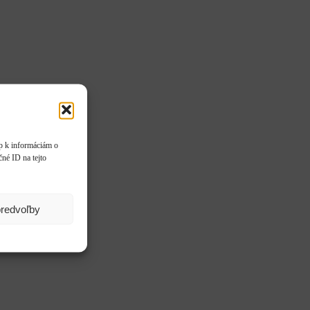
up k informáciám o
čné ID na tejto
predvoľby