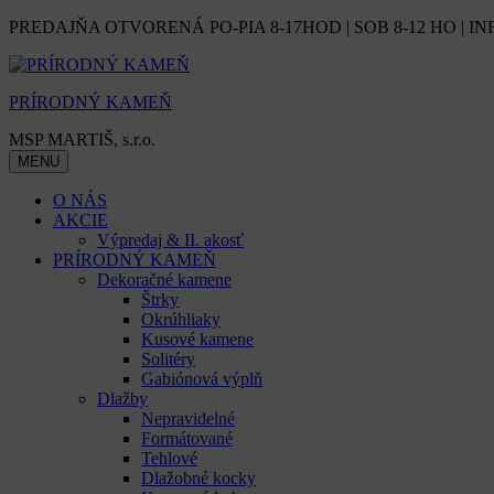
Skip
PREDAJŇA OTVORENÁ PO-PIA 8-17HOD | SOB 8-12 HO | IN
to
content
PRÍRODNÝ KAMEŇ
MSP MARTIŠ, s.r.o.
MENU
O NÁS
AKCIE
Výpredaj & II. akosť
PRÍRODNÝ KAMEŇ
Dekoračné kamene
Štrky
Okrúhliaky
Kusové kamene
Solitéry
Gabiónová výplň
Dlažby
Nepravidelné
Formátované
Tehlové
Dlažobné kocky