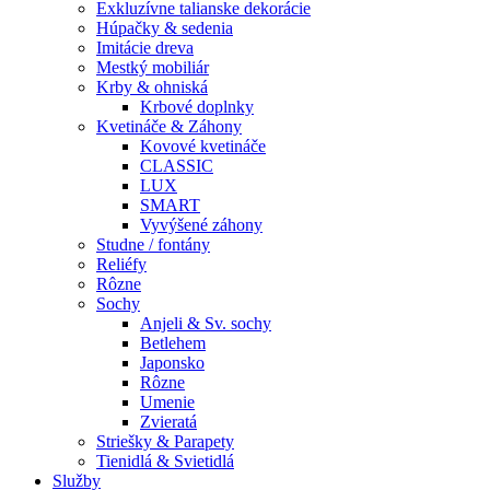
Exkluzívne talianske dekorácie
Húpačky & sedenia
Imitácie dreva
Mestký mobiliár
Krby & ohniská
Krbové doplnky
Kvetináče & Záhony
Kovové kvetináče
CLASSIC
LUX
SMART
Vyvýšené záhony
Studne / fontány
Reliéfy
Rôzne
Sochy
Anjeli & Sv. sochy
Betlehem
Japonsko
Rôzne
Umenie
Zvieratá
Striešky & Parapety
Tienidlá & Svietidlá
Služby