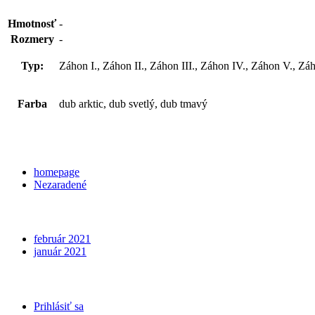
Hmotnosť
-
Rozmery
-
Typ:
Záhon I., Záhon II., Záhon III., Záhon IV., Záhon V., Zá
Farba
dub arktic, dub svetlý, dub tmavý
Categories
homepage
Nezaradené
Archives
február 2021
január 2021
Meta
Prihlásiť sa