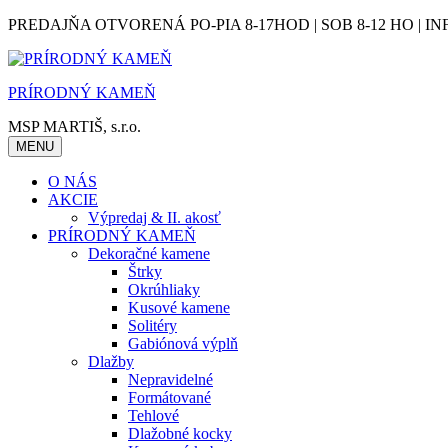
Skip
PREDAJŇA OTVORENÁ PO-PIA 8-17HOD | SOB 8-12 HO | IN
to
content
PRÍRODNÝ KAMEŇ
MSP MARTIŠ, s.r.o.
MENU
O NÁS
AKCIE
Výpredaj & II. akosť
PRÍRODNÝ KAMEŇ
Dekoračné kamene
Štrky
Okrúhliaky
Kusové kamene
Solitéry
Gabiónová výplň
Dlažby
Nepravidelné
Formátované
Tehlové
Dlažobné kocky