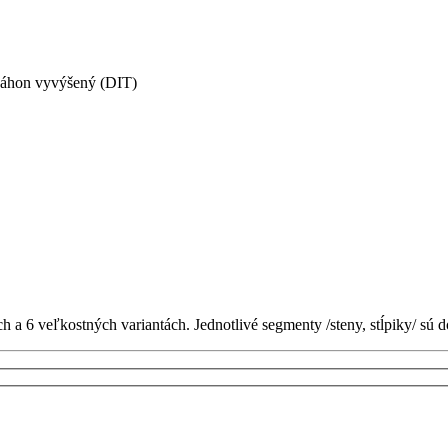
áhon vyvýšený (DIT)
 a 6 veľkostných variantách. Jednotlivé segmenty /steny, stĺpiky/ sú 