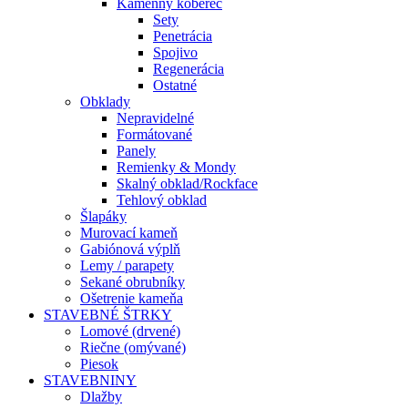
Kamenný koberec
Sety
Penetrácia
Spojivo
Regenerácia
Ostatné
Obklady
Nepravidelné
Formátované
Panely
Remienky & Mondy
Skalný obklad/Rockface
Tehlový obklad
Šlapáky
Murovací kameň
Gabiónová výplň
Lemy / parapety
Sekané obrubníky
Ošetrenie kameňa
STAVEBNÉ ŠTRKY
Lomové (drvené)
Riečne (omývané)
Piesok
STAVEBNINY
Dlažby