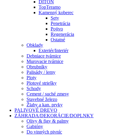
DITON
TopTeramo
Kamenný koberec
Sety
Penetrácia
Pojivo
Regenerácia
Ostatné
Obklady
Exteriér/Interiér
Debniace tvárnice
Murovacie tvárnice
Obrubníky
Palisády / lemy
Ploty
Plotové striešky
Schody
Cement / suché zmesy
Stavebné železo
Žlaby a kan. prvky
PALIVOVÉ DREVO
ZÁHRADA/DEKORÁCIE/DOPLNKY
Olivy & figy & palmy
Gabióny
Do vinných pivníc