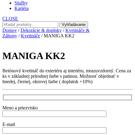
Služby
Kariéra
CLOSE
Hľadať:
Vyhľadávanie
Domov
/
Dekorácie & doplnky
/
Kvetináče &
Záhony
/
Kvetináče
/ MANIGA KK2
MANIGA KK2
Betónový kvetináč do exteriéru aj interiéru, mrazuvzdorný. Cena za
ks v základnej prírodnej farbe s patinou. Možnosť objednať v
hnedej, čiernej, okrovej farbe ( doplatok +10%)
Meno a priezvisko
E-mail