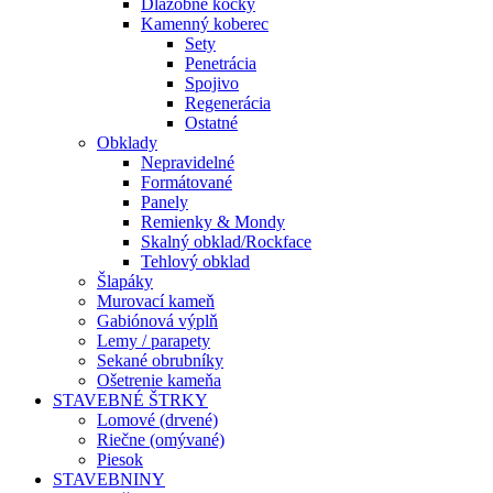
Dlažobné kocky
Kamenný koberec
Sety
Penetrácia
Spojivo
Regenerácia
Ostatné
Obklady
Nepravidelné
Formátované
Panely
Remienky & Mondy
Skalný obklad/Rockface
Tehlový obklad
Šlapáky
Murovací kameň
Gabiónová výplň
Lemy / parapety
Sekané obrubníky
Ošetrenie kameňa
STAVEBNÉ ŠTRKY
Lomové (drvené)
Riečne (omývané)
Piesok
STAVEBNINY