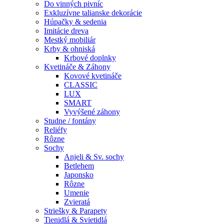
Do vinných pivníc
Exkluzívne talianske dekorácie
Húpačky & sedenia
Imitácie dreva
Mestký mobiliár
Krby & ohniská
Krbové doplnky
Kvetináče & Záhony
Kovové kvetináče
CLASSIC
LUX
SMART
Vyvýšené záhony
Studne / fontány
Reliéfy
Rôzne
Sochy
Anjeli & Sv. sochy
Betlehem
Japonsko
Rôzne
Umenie
Zvieratá
Striešky & Parapety
Tienidlá & Svietidlá