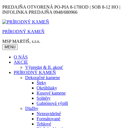
Skip
PREDAJŇA OTVORENÁ PO-PIA 8-17HOD | SOB 8-12 HO |
to
INFOLINKA PREDAJŇA 0948/680966
content
PRÍRODNÝ KAMEŇ
MSP MARTIŠ, s.r.o.
MENU
O NÁS
AKCIE
Výpredaj & II. akosť
PRÍRODNÝ KAMEŇ
Dekoračné kamene
Štrky
Okrúhliaky
Kusové kamene
Solitéry
Gabiónová výplň
Dlažby
Nepravidelné
Formátované
Tehlové