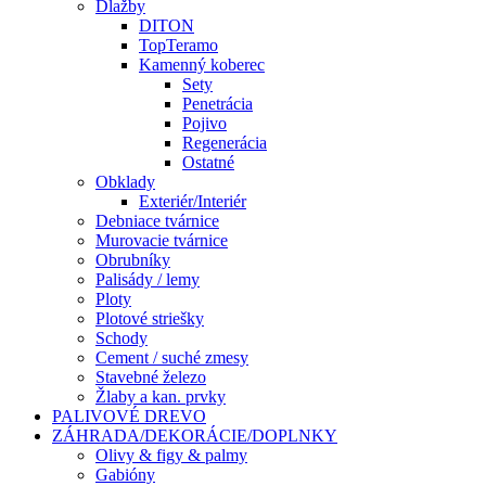
Dlažby
DITON
TopTeramo
Kamenný koberec
Sety
Penetrácia
Pojivo
Regenerácia
Ostatné
Obklady
Exteriér/Interiér
Debniace tvárnice
Murovacie tvárnice
Obrubníky
Palisády / lemy
Ploty
Plotové striešky
Schody
Cement / suché zmesy
Stavebné železo
Žlaby a kan. prvky
PALIVOVÉ DREVO
ZÁHRADA/DEKORÁCIE/DOPLNKY
Olivy & figy & palmy
Gabióny