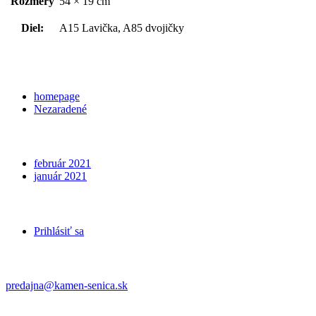
Rozmery
54 × 19 cm
Diel:
A15 Lavička, A85 dvojičky
Categories
homepage
Nezaradené
Archives
február 2021
január 2021
Meta
Prihlásiť sa
Kontakt
predajna@kamen-senica.sk
_ _