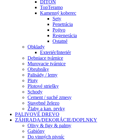
DITON
TopTeramo
Kamenný koberec
Sety
Penetrácia
Pojivo
Regenerácia
Ostatné
Obklady
Exteriér/Interiér
Debniace tvárnice
Murovacie tvárnice
Obrubníky
Palisády / lemy
Ploty
Plotové striešky
Schody
Cement / suché zmesy
Stavebné železo
Žlaby a kan. prvky
PALIVOVÉ DREVO
ZÁHRADA/DEKORÁCIE/DOPLNKY
Olivy & figy & palmy
Gabióny
Do vinných pivníc