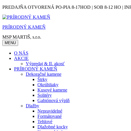
Skip
PREDAJŇA OTVORENÁ PO-PIA 8-17HOD | SOB 8-12 HO | IN
to
content
PRÍRODNÝ KAMEŇ
MSP MARTIŠ, s.r.o.
MENU
O NÁS
AKCIE
Výpredaj & II. akosť
PRÍRODNÝ KAMEŇ
Dekoračné kamene
Štrky
Okrúhliaky
Kusové kamene
Solitéry
Gabiónová výplň
Dlažby
Nepravidelné
Formátované
Tehlové
Dlažobné kocky