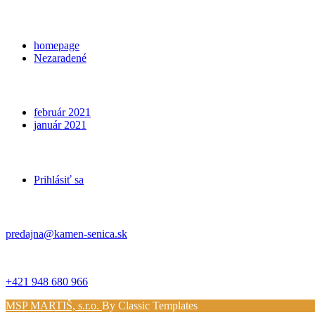
Categories
homepage
Nezaradené
Archives
február 2021
január 2021
Meta
Prihlásiť sa
Kontakt
predajna@kamen-senica.sk
_ _
+421 948 680 966
MSP MARTIŠ, s.r.o.
By Classic Templates