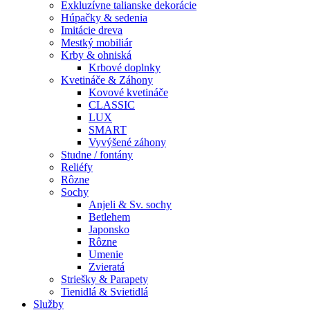
Exkluzívne talianske dekorácie
Húpačky & sedenia
Imitácie dreva
Mestký mobiliár
Krby & ohniská
Krbové doplnky
Kvetináče & Záhony
Kovové kvetináče
CLASSIC
LUX
SMART
Vyvýšené záhony
Studne / fontány
Reliéfy
Rôzne
Sochy
Anjeli & Sv. sochy
Betlehem
Japonsko
Rôzne
Umenie
Zvieratá
Striešky & Parapety
Tienidlá & Svietidlá
Služby