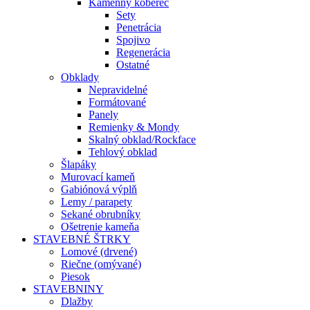
Kamenný koberec
Sety
Penetrácia
Spojivo
Regenerácia
Ostatné
Obklady
Nepravidelné
Formátované
Panely
Remienky & Mondy
Skalný obklad/Rockface
Tehlový obklad
Šlapáky
Murovací kameň
Gabiónová výplň
Lemy / parapety
Sekané obrubníky
Ošetrenie kameňa
STAVEBNÉ ŠTRKY
Lomové (drvené)
Riečne (omývané)
Piesok
STAVEBNINY
Dlažby