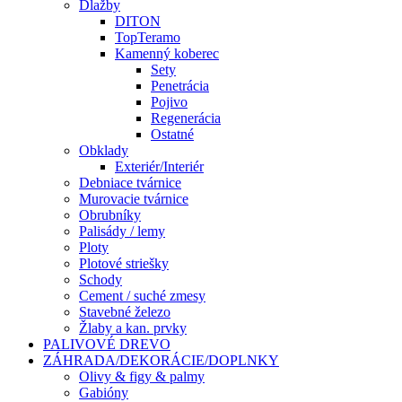
Dlažby
DITON
TopTeramo
Kamenný koberec
Sety
Penetrácia
Pojivo
Regenerácia
Ostatné
Obklady
Exteriér/Interiér
Debniace tvárnice
Murovacie tvárnice
Obrubníky
Palisády / lemy
Ploty
Plotové striešky
Schody
Cement / suché zmesy
Stavebné železo
Žlaby a kan. prvky
PALIVOVÉ DREVO
ZÁHRADA/DEKORÁCIE/DOPLNKY
Olivy & figy & palmy
Gabióny