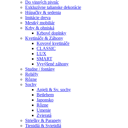
Do vinných pivníc
Exkluzívne talianske dekorácie
Húpačky & sedenia
Imitácie dreva
Mestký mobiliár
Krby & ohniská
Krbové doplnky
Kvetináče & Záhony
Kovové kvetináče
CLASSIC
LUX
SMART
Vyvýšené záhony
Studne / fontány
Reliéfy
Rôzne
Sochy
Anjeli & Sv. sochy
Betlehem
Japonsko
Rôzne
Umenie
Zvieratá
Striešky & Parapety
Tienidlá & Svietidlá