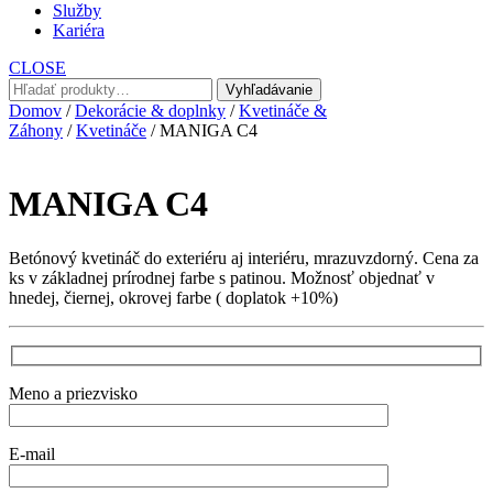
Služby
Kariéra
CLOSE
Hľadať:
Vyhľadávanie
Domov
/
Dekorácie & doplnky
/
Kvetináče &
Záhony
/
Kvetináče
/ MANIGA C4
MANIGA C4
Betónový kvetináč do exteriéru aj interiéru, mrazuvzdorný. Cena za
ks v základnej prírodnej farbe s patinou. Možnosť objednať v
hnedej, čiernej, okrovej farbe ( doplatok +10%)
Meno a priezvisko
E-mail