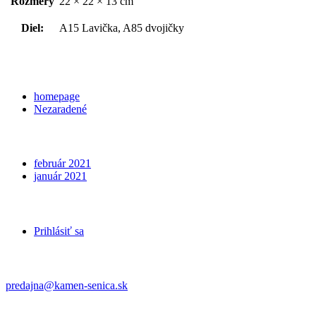
Rozmery
22 × 22 × 13 cm
Diel:
A15 Lavička, A85 dvojičky
Categories
homepage
Nezaradené
Archives
február 2021
január 2021
Meta
Prihlásiť sa
Kontakt
predajna@kamen-senica.sk
_ _