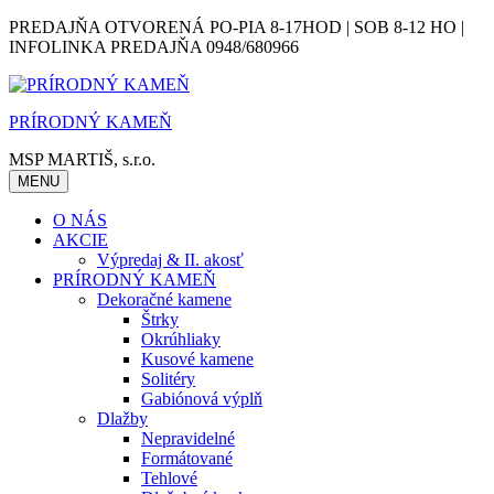
Skip
PREDAJŇA OTVORENÁ PO-PIA 8-17HOD | SOB 8-12 HO |
to
INFOLINKA PREDAJŇA 0948/680966
content
PRÍRODNÝ KAMEŇ
MSP MARTIŠ, s.r.o.
MENU
O NÁS
AKCIE
Výpredaj & II. akosť
PRÍRODNÝ KAMEŇ
Dekoračné kamene
Štrky
Okrúhliaky
Kusové kamene
Solitéry
Gabiónová výplň
Dlažby
Nepravidelné
Formátované
Tehlové