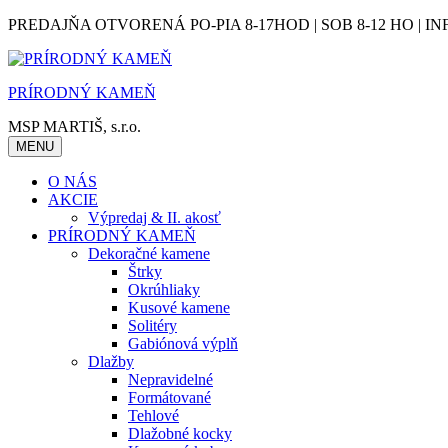
Skip
PREDAJŇA OTVORENÁ PO-PIA 8-17HOD | SOB 8-12 HO | IN
to
content
PRÍRODNÝ KAMEŇ
MSP MARTIŠ, s.r.o.
MENU
O NÁS
AKCIE
Výpredaj & II. akosť
PRÍRODNÝ KAMEŇ
Dekoračné kamene
Štrky
Okrúhliaky
Kusové kamene
Solitéry
Gabiónová výplň
Dlažby
Nepravidelné
Formátované
Tehlové
Dlažobné kocky