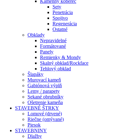
Kamenný koberec
Sety
Penetrácia
Spojivo
Regenerácia
Ostatné
Obklady
Nepravidelné
Formátované
Panely
Remienky & Mondy
Skalný obklad/Rockface
Tehlový obklad
Šlapáky
Murovací kameň
Gabiónová výplň
Lemy / parapety
Sekané obrubníky
Ošetrenie kameňa
STAVEBNÉ ŠTRKY
Lomové (drvené)
Riečne (omývané)
Piesok
STAVEBNINY
Dlažby