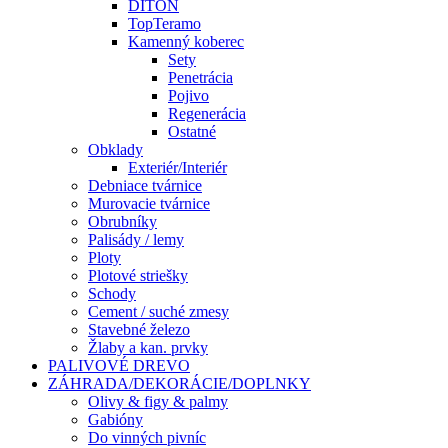
DITON
TopTeramo
Kamenný koberec
Sety
Penetrácia
Pojivo
Regenerácia
Ostatné
Obklady
Exteriér/Interiér
Debniace tvárnice
Murovacie tvárnice
Obrubníky
Palisády / lemy
Ploty
Plotové striešky
Schody
Cement / suché zmesy
Stavebné železo
Žlaby a kan. prvky
PALIVOVÉ DREVO
ZÁHRADA/DEKORÁCIE/DOPLNKY
Olivy & figy & palmy
Gabióny
Do vinných pivníc