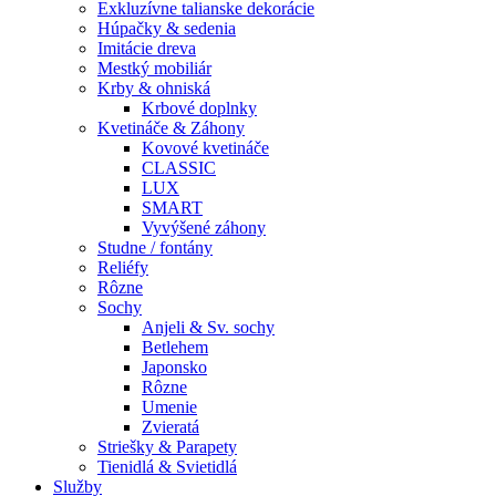
Exkluzívne talianske dekorácie
Húpačky & sedenia
Imitácie dreva
Mestký mobiliár
Krby & ohniská
Krbové doplnky
Kvetináče & Záhony
Kovové kvetináče
CLASSIC
LUX
SMART
Vyvýšené záhony
Studne / fontány
Reliéfy
Rôzne
Sochy
Anjeli & Sv. sochy
Betlehem
Japonsko
Rôzne
Umenie
Zvieratá
Striešky & Parapety
Tienidlá & Svietidlá
Služby