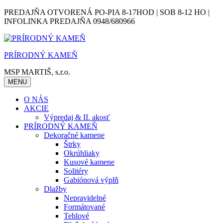
Skip
PREDAJŇA OTVORENÁ PO-PIA 8-17HOD | SOB 8-12 HO |
to
INFOLINKA PREDAJŇA 0948/680966
content
PRÍRODNÝ KAMEŇ
MSP MARTIŠ, s.r.o.
MENU
O NÁS
AKCIE
Výpredaj & II. akosť
PRÍRODNÝ KAMEŇ
Dekoračné kamene
Štrky
Okrúhliaky
Kusové kamene
Solitéry
Gabiónová výplň
Dlažby
Nepravidelné
Formátované
Tehlové