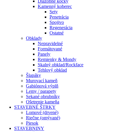
Dlažobné kocky
Kamenný koberec
Sety
Penetrácia
Spojivo
Regenerácia
Ostatné
Obklady
Nepravidelné
Formátované
Panely
Remienky & Mondy
Skalný obklad/Rockface
Tehlový obklad
Šlapáky
Murovací kameň
Gabiónová výplň
Lemy / parapety
Sekané obrubníky
Ošetrenie kameňa
STAVEBNÉ ŠTRKY
Lomové (drvené)
Riečne (omývané)
Piesok
STAVEBNINY