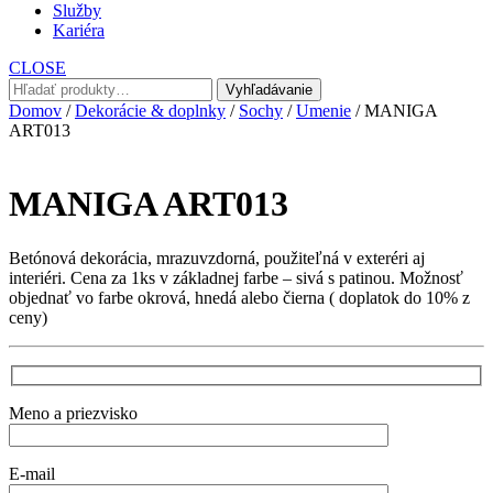
Služby
Kariéra
CLOSE
Hľadať:
Vyhľadávanie
Domov
/
Dekorácie & doplnky
/
Sochy
/
Umenie
/ MANIGA
ART013
MANIGA ART013
Betónová dekorácia, mrazuvzdorná, použiteľná v exteréri aj
interiéri. Cena za 1ks v základnej farbe – sivá s patinou. Možnosť
objednať vo farbe okrová, hnedá alebo čierna ( doplatok do 10% z
ceny)
Meno a priezvisko
E-mail