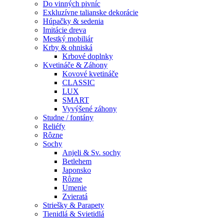
Do vinných pivníc
Exkluzívne talianske dekorácie
Húpačky & sedenia
Imitácie dreva
Mestký mobiliár
Krby & ohniská
Krbové doplnky
Kvetináče & Záhony
Kovové kvetináče
CLASSIC
LUX
SMART
Vyvýšené záhony
Studne / fontány
Reliéfy
Rôzne
Sochy
Anjeli & Sv. sochy
Betlehem
Japonsko
Rôzne
Umenie
Zvieratá
Striešky & Parapety
Tienidlá & Svietidlá