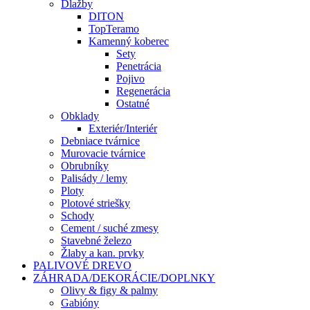
Dlažby
DITON
TopTeramo
Kamenný koberec
Sety
Penetrácia
Pojivo
Regenerácia
Ostatné
Obklady
Exteriér/Interiér
Debniace tvárnice
Murovacie tvárnice
Obrubníky
Palisády / lemy
Ploty
Plotové striešky
Schody
Cement / suché zmesy
Stavebné železo
Žlaby a kan. prvky
PALIVOVÉ DREVO
ZÁHRADA/DEKORÁCIE/DOPLNKY
Olivy & figy & palmy
Gabióny