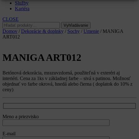
Služby
Kariéra
CLOSE
Hľadať:
Vyhľadávanie
Domov
/
Dekorácie & doplnky
/
Sochy
/
Umenie
/ MANIGA
ART012
MANIGA ART012
Betónová dekorácia, mrazuvzdorná, použiteľná v exteréri aj
interiéri. Cena za 1ks v základnej farbe – sivá s patinou. Možnosť
objednať vo farbe okrová, hnedá alebo čierna ( doplatok do 10% z
ceny)
Meno a priezvisko
E-mail