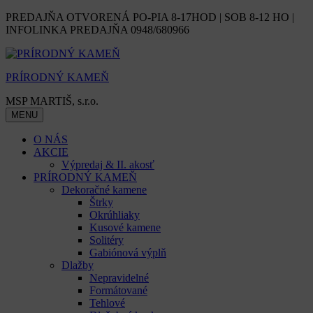
Skip
PREDAJŇA OTVORENÁ PO-PIA 8-17HOD | SOB 8-12 HO |
to
INFOLINKA PREDAJŇA 0948/680966
content
PRÍRODNÝ KAMEŇ
MSP MARTIŠ, s.r.o.
MENU
O NÁS
AKCIE
Výpredaj & II. akosť
PRÍRODNÝ KAMEŇ
Dekoračné kamene
Štrky
Okrúhliaky
Kusové kamene
Solitéry
Gabiónová výplň
Dlažby
Nepravidelné
Formátované
Tehlové