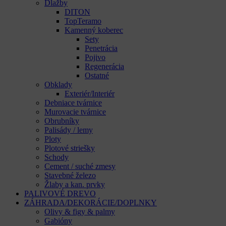
Dlažby
DITON
TopTeramo
Kamenný koberec
Sety
Penetrácia
Pojivo
Regenerácia
Ostatné
Obklady
Exteriér/Interiér
Debniace tvárnice
Murovacie tvárnice
Obrubníky
Palisády / lemy
Ploty
Plotové striešky
Schody
Cement / suché zmesy
Stavebné železo
Žlaby a kan. prvky
PALIVOVÉ DREVO
ZÁHRADA/DEKORÁCIE/DOPLNKY
Olivy & figy & palmy
Gabióny