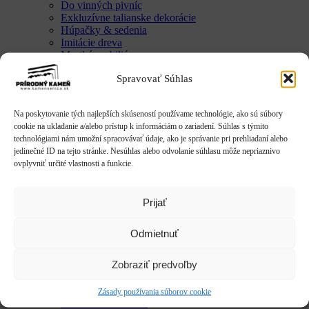
Do vinných pivníc
Exkluzívne talianske dekorácie
Húpačky & sedenia
Imitácie dreva
Mestký mobiliár
Krby & ohniská
Spravovať Súhlas
Krbové doplnky
Kvetináče & Záhony
Kovové kvetináče
Na poskytovanie tých najlepších skúseností používame technológie, ako sú súbory
CLASSIC
cookie na ukladanie a/alebo prístup k informáciám o zariadení. Súhlas s týmito
LUX
technológiami nám umožní spracovávať údaje, ako je správanie pri prehliadaní alebo
SMART
jedinečné ID na tejto stránke. Nesúhlas alebo odvolanie súhlasu môže nepriaznivo
Vyvýšené záhony
ovplyvniť určité vlastnosti a funkcie.
Studne / fontány
Reliéfy
Rôzne
Prijať
Sochy
Anjeli & Sv. sochy
Betlehem
Odmietnuť
Japonsko
Rôzne
Zobraziť predvoľby
Umenie
Zvieratá
Striešky & Parapety
Zásady používania súborov cookie
Tienidlá & Svietidlá