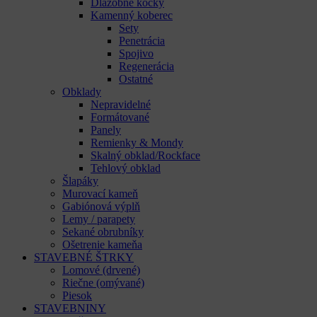
Dlažobné kocky
Kamenný koberec
Sety
Penetrácia
Spojivo
Regenerácia
Ostatné
Obklady
Nepravidelné
Formátované
Panely
Remienky & Mondy
Skalný obklad/Rockface
Tehlový obklad
Šlapáky
Murovací kameň
Gabiónová výplň
Lemy / parapety
Sekané obrubníky
Ošetrenie kameňa
STAVEBNÉ ŠTRKY
Lomové (drvené)
Riečne (omývané)
Piesok
STAVEBNINY