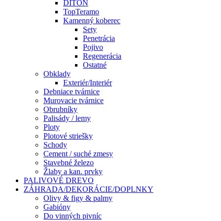
DITON
TopTeramo
Kamenný koberec
Sety
Penetrácia
Pojivo
Regenerácia
Ostatné
Obklady
Exteriér/Interiér
Debniace tvárnice
Murovacie tvárnice
Obrubníky
Palisády / lemy
Ploty
Plotové striešky
Schody
Cement / suché zmesy
Stavebné železo
Žlaby a kan. prvky
PALIVOVÉ DREVO
ZÁHRADA/DEKORÁCIE/DOPLNKY
Olivy & figy & palmy
Gabióny
Do vinných pivníc