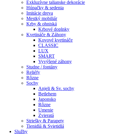
Exkluzívne talianske dekorácie
Húpačky & sedenia
Imitácie dreva
Mestký mobiliár
Krby & ohniská
Krbové doplnky
Kvetináče & Záhony
Kovové kvetináče
CLASSIC
LUX
SMART
Vyvýšené záhony
Studne / fontány
Reliéfy
Rôzne
Sochy
Anjeli & Sv. sochy
Betlehem
Japonsko
Rôzne
Umenie
Zvieratá
Striešky & Parapety
Tienidlá & Svietidlá
Služby