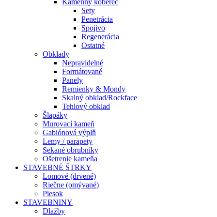
Kamenný koberec
Sety
Penetrácia
Spojivo
Regenerácia
Ostatné
Obklady
Nepravidelné
Formátované
Panely
Remienky & Mondy
Skalný obklad/Rockface
Tehlový obklad
Šlapáky
Murovací kameň
Gabiónová výplň
Lemy / parapety
Sekané obrubníky
Ošetrenie kameňa
STAVEBNÉ ŠTRKY
Lomové (drvené)
Riečne (omývané)
Piesok
STAVEBNINY
Dlažby