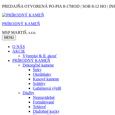
Skip
PREDAJŇA OTVORENÁ PO-PIA 8-17HOD | SOB 8-12 HO | IN
to
content
PRÍRODNÝ KAMEŇ
MSP MARTIŠ, s.r.o.
MENU
O NÁS
AKCIE
Výpredaj & II. akosť
PRÍRODNÝ KAMEŇ
Dekoračné kamene
Štrky
Okrúhliaky
Kusové kamene
Solitéry
Gabiónová výplň
Dlažby
Nepravidelné
Formátované
Tehlové
Dlažobné kocky