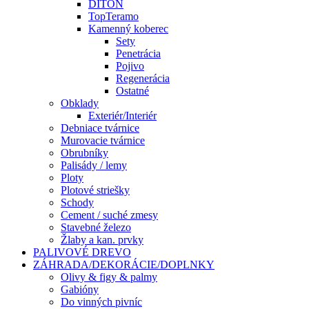
DITON
TopTeramo
Kamenný koberec
Sety
Penetrácia
Pojivo
Regenerácia
Ostatné
Obklady
Exteriér/Interiér
Debniace tvárnice
Murovacie tvárnice
Obrubníky
Palisády / lemy
Ploty
Plotové striešky
Schody
Cement / suché zmesy
Stavebné železo
Žlaby a kan. prvky
PALIVOVÉ DREVO
ZÁHRADA/DEKORÁCIE/DOPLNKY
Olivy & figy & palmy
Gabióny
Do vinných pivníc