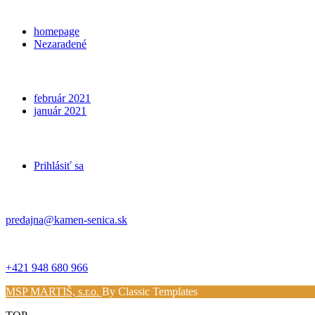
Categories
homepage
Nezaradené
Archives
február 2021
január 2021
Meta
Prihlásiť sa
Kontakt
predajna@kamen-senica.sk
_ _
+421 948 680 966
MSP MARTIŠ, s.r.o.
By Classic Templates