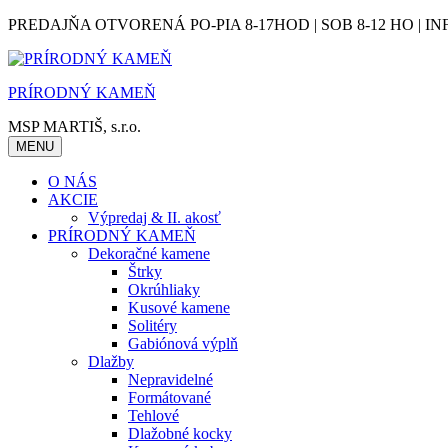
Skip
PREDAJŇA OTVORENÁ PO-PIA 8-17HOD | SOB 8-12 HO | IN
to
content
PRÍRODNÝ KAMEŇ
MSP MARTIŠ, s.r.o.
MENU
O NÁS
AKCIE
Výpredaj & II. akosť
PRÍRODNÝ KAMEŇ
Dekoračné kamene
Štrky
Okrúhliaky
Kusové kamene
Solitéry
Gabiónová výplň
Dlažby
Nepravidelné
Formátované
Tehlové
Dlažobné kocky