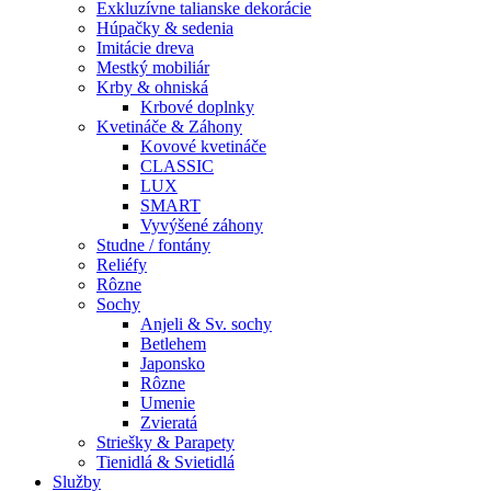
Exkluzívne talianske dekorácie
Húpačky & sedenia
Imitácie dreva
Mestký mobiliár
Krby & ohniská
Krbové doplnky
Kvetináče & Záhony
Kovové kvetináče
CLASSIC
LUX
SMART
Vyvýšené záhony
Studne / fontány
Reliéfy
Rôzne
Sochy
Anjeli & Sv. sochy
Betlehem
Japonsko
Rôzne
Umenie
Zvieratá
Striešky & Parapety
Tienidlá & Svietidlá
Služby