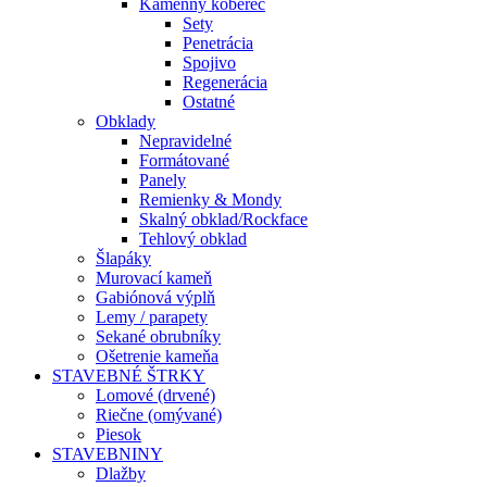
Kamenný koberec
Sety
Penetrácia
Spojivo
Regenerácia
Ostatné
Obklady
Nepravidelné
Formátované
Panely
Remienky & Mondy
Skalný obklad/Rockface
Tehlový obklad
Šlapáky
Murovací kameň
Gabiónová výplň
Lemy / parapety
Sekané obrubníky
Ošetrenie kameňa
STAVEBNÉ ŠTRKY
Lomové (drvené)
Riečne (omývané)
Piesok
STAVEBNINY
Dlažby