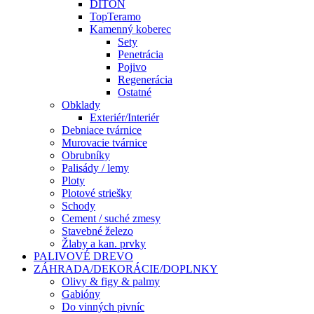
DITON
TopTeramo
Kamenný koberec
Sety
Penetrácia
Pojivo
Regenerácia
Ostatné
Obklady
Exteriér/Interiér
Debniace tvárnice
Murovacie tvárnice
Obrubníky
Palisády / lemy
Ploty
Plotové striešky
Schody
Cement / suché zmesy
Stavebné železo
Žlaby a kan. prvky
PALIVOVÉ DREVO
ZÁHRADA/DEKORÁCIE/DOPLNKY
Olivy & figy & palmy
Gabióny
Do vinných pivníc