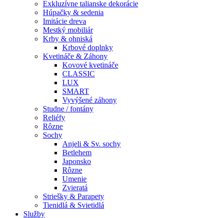
Exkluzívne talianske dekorácie
Húpačky & sedenia
Imitácie dreva
Mestký mobiliár
Krby & ohniská
Krbové doplnky
Kvetináče & Záhony
Kovové kvetináče
CLASSIC
LUX
SMART
Vyvýšené záhony
Studne / fontány
Reliéfy
Rôzne
Sochy
Anjeli & Sv. sochy
Betlehem
Japonsko
Rôzne
Umenie
Zvieratá
Striešky & Parapety
Tienidlá & Svietidlá
Služby