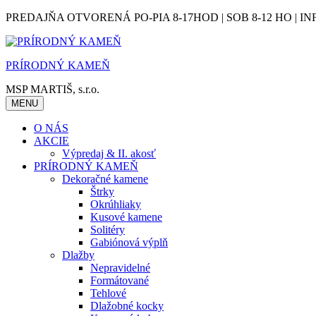
Skip
PREDAJŇA OTVORENÁ PO-PIA 8-17HOD | SOB 8-12 HO | IN
to
content
PRÍRODNÝ KAMEŇ
MSP MARTIŠ, s.r.o.
MENU
O NÁS
AKCIE
Výpredaj & II. akosť
PRÍRODNÝ KAMEŇ
Dekoračné kamene
Štrky
Okrúhliaky
Kusové kamene
Solitéry
Gabiónová výplň
Dlažby
Nepravidelné
Formátované
Tehlové
Dlažobné kocky