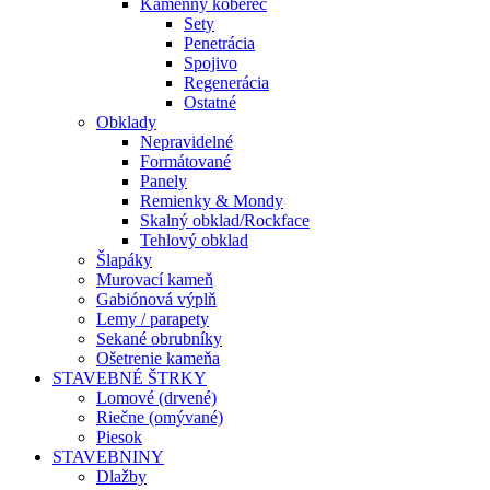
Kamenný koberec
Sety
Penetrácia
Spojivo
Regenerácia
Ostatné
Obklady
Nepravidelné
Formátované
Panely
Remienky & Mondy
Skalný obklad/Rockface
Tehlový obklad
Šlapáky
Murovací kameň
Gabiónová výplň
Lemy / parapety
Sekané obrubníky
Ošetrenie kameňa
STAVEBNÉ ŠTRKY
Lomové (drvené)
Riečne (omývané)
Piesok
STAVEBNINY
Dlažby