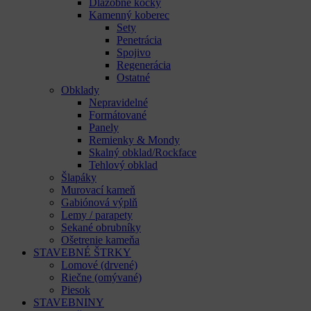
Dlažobné kocky
Kamenný koberec
Sety
Penetrácia
Spojivo
Regenerácia
Ostatné
Obklady
Nepravidelné
Formátované
Panely
Remienky & Mondy
Skalný obklad/Rockface
Tehlový obklad
Šlapáky
Murovací kameň
Gabiónová výplň
Lemy / parapety
Sekané obrubníky
Ošetrenie kameňa
STAVEBNÉ ŠTRKY
Lomové (drvené)
Riečne (omývané)
Piesok
STAVEBNINY