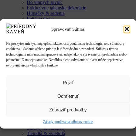
Do vinných pivníc
Exkluzívne talianske dekorácie
Húpačky & sedenia
Imitácie dreva
Mestký mobiliár
Spravovať Súhlas
Krby & ohniská
Krbové doplnky
Kvetináče & Záhony
Na poskytovanie tých najlepších skúseností používame technológie, ako sú súbory
Kovové kvetináče
cookie na ukladanie a/alebo prístup k informáciám o zariadení. Súhlas s týmito
CLASSIC
technológiami nám umožní spracovávať údaje, ako je správanie pri prehliadaní alebo
LUX
jedinečné ID na tejto stránke. Nesúhlas alebo odvolanie súhlasu môže nepriaznivo
SMART
ovplyvniť určité vlastnosti a funkcie.
Vyvýšené záhony
Studne / fontány
Reliéfy
Prijať
Rôzne
Sochy
Anjeli & Sv. sochy
Odmietnuť
Betlehem
Japonsko
Zobraziť predvoľby
Rôzne
Umenie
Zásady používania súborov cookie
Zvieratá
Striešky & Parapety
Tienidlá & Svietidlá