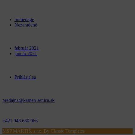
Categories
homepage
Nezaradené
Archives
február 2021
január 2021
Meta
Prihlásiť sa
Kontakt
predajna@kamen-senica.sk
_ _
+421 948 680 966
MSP MARTIŠ, s.r.o.
By Classic Templates