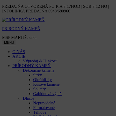
Skip
PREDAJŇA OTVORENÁ PO-PIA 8-17HOD | SOB 8-12 HO |
to
INFOLINKA PREDAJŇA 0948/680966
content
PRÍRODNÝ KAMEŇ
MSP MARTIŠ, s.r.o.
MENU
O NÁS
AKCIE
Výpredaj & II. akosť
PRÍRODNÝ KAMEŇ
Dekoračné kamene
Štrky
Okrúhliaky
Kusové kamene
Solitéry
Gabiónová výplň
Dlažby
Nepravidelné
Formátované
Tehlové