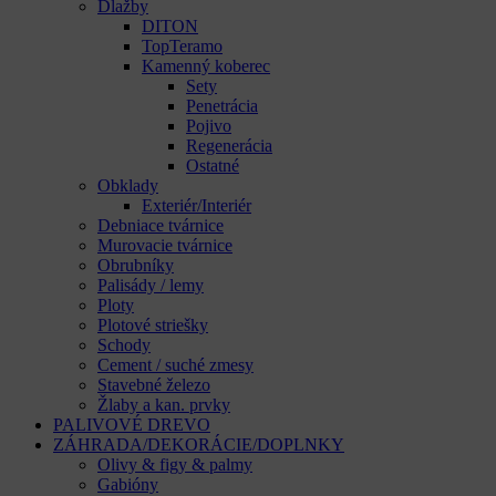
Dlažby
DITON
TopTeramo
Kamenný koberec
Sety
Penetrácia
Pojivo
Regenerácia
Ostatné
Obklady
Exteriér/Interiér
Debniace tvárnice
Murovacie tvárnice
Obrubníky
Palisády / lemy
Ploty
Plotové striešky
Schody
Cement / suché zmesy
Stavebné železo
Žlaby a kan. prvky
PALIVOVÉ DREVO
ZÁHRADA/DEKORÁCIE/DOPLNKY
Olivy & figy & palmy
Gabióny