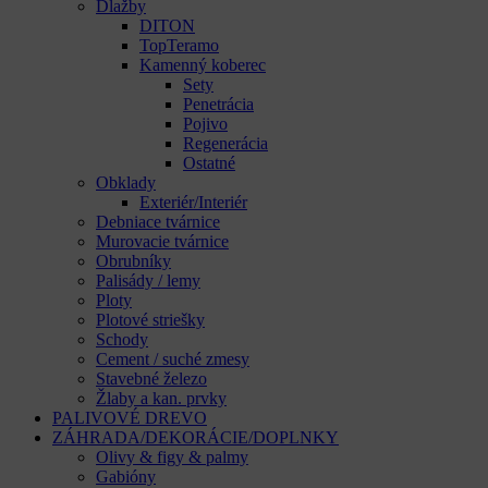
Dlažby
DITON
TopTeramo
Kamenný koberec
Sety
Penetrácia
Pojivo
Regenerácia
Ostatné
Obklady
Exteriér/Interiér
Debniace tvárnice
Murovacie tvárnice
Obrubníky
Palisády / lemy
Ploty
Plotové striešky
Schody
Cement / suché zmesy
Stavebné železo
Žlaby a kan. prvky
PALIVOVÉ DREVO
ZÁHRADA/DEKORÁCIE/DOPLNKY
Olivy & figy & palmy
Gabióny