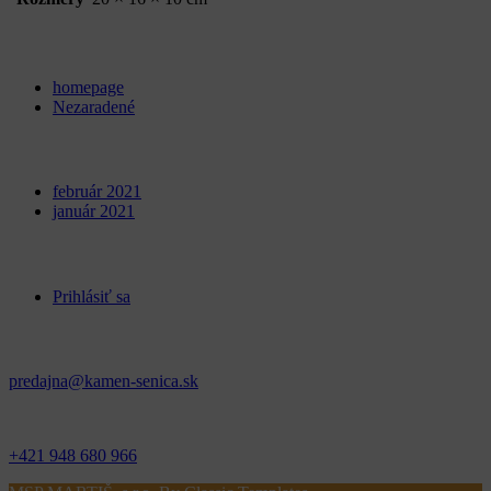
Categories
homepage
Nezaradené
Archives
február 2021
január 2021
Meta
Prihlásiť sa
Kontakt
predajna@kamen-senica.sk
_ _
+421 948 680 966