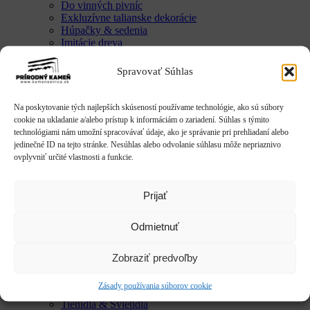
Do vinných pivníc
Exkluzívne talianske dekorácie
Húpačky & sedenia
Imitácie dreva
Mestký mobiliár
Krby & ohniská
Spravovať Súhlas
Krbové doplnky
Kvetináče & Záhony
Kovové kvetináče
Na poskytovanie tých najlepších skúseností používame technológie, ako sú súbory
CLASSIC
cookie na ukladanie a/alebo prístup k informáciám o zariadení. Súhlas s týmito
LUX
technológiami nám umožní spracovávať údaje, ako je správanie pri prehliadaní alebo
SMART
jedinečné ID na tejto stránke. Nesúhlas alebo odvolanie súhlasu môže nepriaznivo
Vyvýšené záhony
ovplyvniť určité vlastnosti a funkcie.
Studne / fontány
Reliéfy
Rôzne
Prijať
Sochy
Anjeli & Sv. sochy
Odmietnuť
Betlehem
Japonsko
Rôzne
Zobraziť predvoľby
Umenie
Zvieratá
Zásady používania súborov cookie
Striešky & Parapety
Tienidlá & Svietidlá