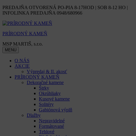
Skip
PREDAJŇA OTVORENÁ PO-PIA 8-17HOD | SOB 8-12 HO |
to
INFOLINKA PREDAJŇA 0948/680966
content
PRÍRODNÝ KAMEŇ
MSP MARTIŠ, s.r.o.
MENU
O NÁS
AKCIE
Výpredaj & II. akosť
PRÍRODNÝ KAMEŇ
Dekoračné kamene
Štrky
Okrúhliaky
Kusové kamene
Solitéry
Gabiónová výplň
Dlažby
Nepravidelné
Formátované
Tehlové