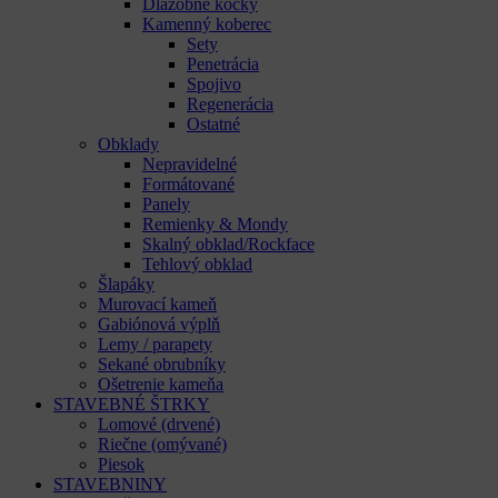
Dlažobné kocky
Kamenný koberec
Sety
Penetrácia
Spojivo
Regenerácia
Ostatné
Obklady
Nepravidelné
Formátované
Panely
Remienky & Mondy
Skalný obklad/Rockface
Tehlový obklad
Šlapáky
Murovací kameň
Gabiónová výplň
Lemy / parapety
Sekané obrubníky
Ošetrenie kameňa
STAVEBNÉ ŠTRKY
Lomové (drvené)
Riečne (omývané)
Piesok
STAVEBNINY