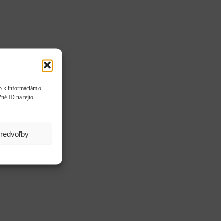
up k informáciám o
čné ID na tejto
predvoľby