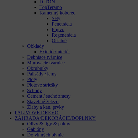
DITON
TopTeramo
Kamenný koberec
Sety
Penetrácia
Pojivo
Regenerácia
Ostatné
Obklady
Exteriér/Interiér
Debniace tvárnice
Murovacie tvárnice
Obrubníky
Palisády / lemy
Ploty
Plotové striešky
Schody
Cement / suché zmesy
Stavebné železo
Žlaby a kan. prvky
PALIVOVÉ DREVO
ZÁHRADA/DEKORÁCIE/DOPLNKY
Olivy & figy & palmy
Gabióny
Do vinných pivníc