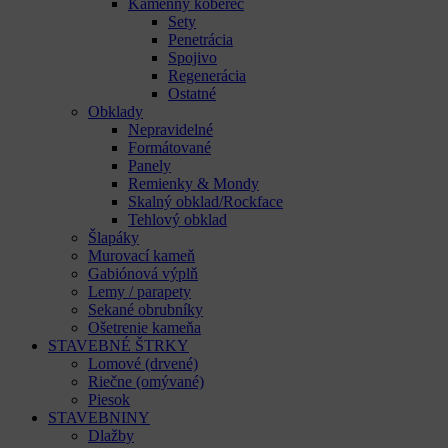
Kamenný koberec
Sety
Penetrácia
Spojivo
Regenerácia
Ostatné
Obklady
Nepravidelné
Formátované
Panely
Remienky & Mondy
Skalný obklad/Rockface
Tehlový obklad
Šlapáky
Murovací kameň
Gabiónová výplň
Lemy / parapety
Sekané obrubníky
Ošetrenie kameňa
STAVEBNÉ ŠTRKY
Lomové (drvené)
Riečne (omývané)
Piesok
STAVEBNINY
Dlažby