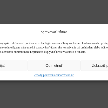
Spravovať Súhlas
najlepších skúseností používame technológie, ako sú súbory cookie na ukladanie a/alebo príst
mito technológiami nám umožní spracovávať údaje, ako je správanie pri prehliadaní alebo jedine
o odvolanie súhlasu môže nepriaznivo ovplyvniť určité vlastnosti a funkcie.
ijať
Odmietnuť
Zobraziť 
Zásady používania súborov cookie