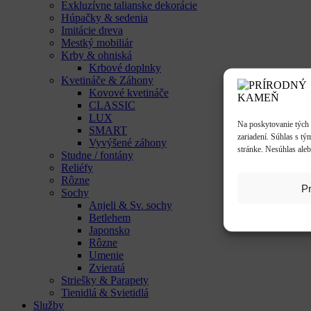
Exkluzívne talianske dekorácie
Húpačky & sedenia
Imitácie dreva
Mestký mobiliár
Krby & ohniská
Krbové doplnky
Kvetináče & Záhony
Kovové kvetináče
CLASSIC
LUX
Na poskytovanie tých 
SMART
zariadení. Súhlas s tý
Vyvýšené záhony
stránke. Nesúhlas aleb
Studne / fontány
Reliéfy
Rôzne
Pr
Sochy
Anjeli & Sv. sochy
Betlehem
Japonsko
Rôzne
Umenie
Zvieratá
Striešky & Parapety
Tienidlá & Svietidlá
Služby