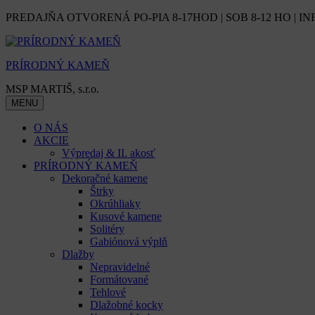
Skip
PREDAJŇA OTVORENÁ PO-PIA 8-17HOD | SOB 8-12 HO | IN
to
content
PRÍRODNÝ KAMEŇ
MSP MARTIŠ, s.r.o.
MENU
O NÁS
AKCIE
Výpredaj & II. akosť
PRÍRODNÝ KAMEŇ
Dekoračné kamene
Štrky
Okrúhliaky
Kusové kamene
Solitéry
Gabiónová výplň
Dlažby
Nepravidelné
Formátované
Tehlové
Dlažobné kocky