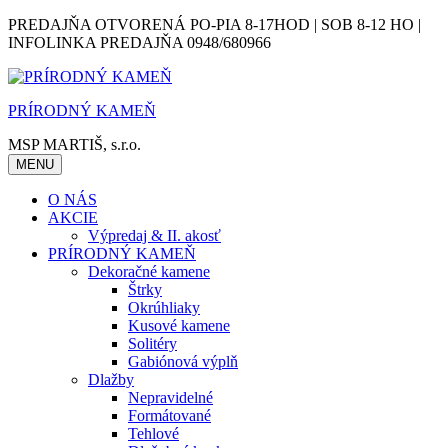
Skip
PREDAJŇA OTVORENÁ PO-PIA 8-17HOD | SOB 8-12 HO |
to
INFOLINKA PREDAJŇA 0948/680966
content
PRÍRODNÝ KAMEŇ
MSP MARTIŠ, s.r.o.
MENU
O NÁS
AKCIE
Výpredaj & II. akosť
PRÍRODNÝ KAMEŇ
Dekoračné kamene
Štrky
Okrúhliaky
Kusové kamene
Solitéry
Gabiónová výplň
Dlažby
Nepravidelné
Formátované
Tehlové