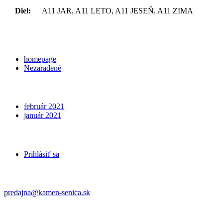
Diel:
A11 JAR, A11 LETO, A11 JESEŇ, A11 ZIMA
Categories
homepage
Nezaradené
Archives
február 2021
január 2021
Meta
Prihlásiť sa
Kontakt
predajna@kamen-senica.sk
_ _