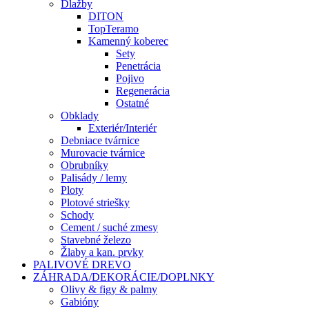
Dlažby
DITON
TopTeramo
Kamenný koberec
Sety
Penetrácia
Pojivo
Regenerácia
Ostatné
Obklady
Exteriér/Interiér
Debniace tvárnice
Murovacie tvárnice
Obrubníky
Palisády / lemy
Ploty
Plotové striešky
Schody
Cement / suché zmesy
Stavebné železo
Žlaby a kan. prvky
PALIVOVÉ DREVO
ZÁHRADA/DEKORÁCIE/DOPLNKY
Olivy & figy & palmy
Gabióny