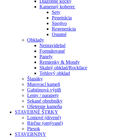
Dlažobné kocky
Kamenný koberec
Sety
Penetrácia
Spojivo
Regenerácia
Ostatné
Obklady
Nepravidelné
Formátované
Panely
Remienky & Mondy
Skalný obklad/Rockface
Tehlový obklad
Šlapáky
Murovací kameň
Gabiónová výplň
Lemy / parapety
Sekané obrubníky
Ošetrenie kameňa
STAVEBNÉ ŠTRKY
Lomové (drvené)
Riečne (omývané)
Piesok
STAVEBNINY