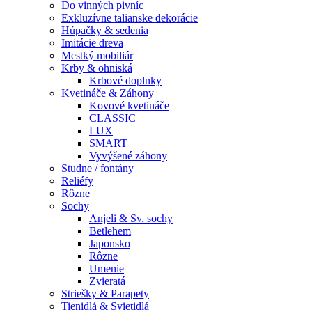
Do vinných pivníc
Exkluzívne talianske dekorácie
Húpačky & sedenia
Imitácie dreva
Mestký mobiliár
Krby & ohniská
Krbové doplnky
Kvetináče & Záhony
Kovové kvetináče
CLASSIC
LUX
SMART
Vyvýšené záhony
Studne / fontány
Reliéfy
Rôzne
Sochy
Anjeli & Sv. sochy
Betlehem
Japonsko
Rôzne
Umenie
Zvieratá
Striešky & Parapety
Tienidlá & Svietidlá