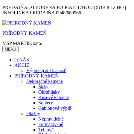
Skip
PREDAJŇA OTVORENÁ PO-PIA 8-17HOD | SOB 8-12 HO |
to
INFOLINKA PREDAJŇA 0948/680966
content
PRÍRODNÝ KAMEŇ
MSP MARTIŠ, s.r.o.
MENU
O NÁS
AKCIE
Výpredaj & II. akosť
PRÍRODNÝ KAMEŇ
Dekoračné kamene
Štrky
Okrúhliaky
Kusové kamene
Solitéry
Gabiónová výplň
Dlažby
Nepravidelné
Formátované
Tehlové