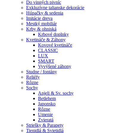
Do vinných pivníc
Exkluzívne talianske dekorácie
Húpačky & sedenia
Imitácie dreva
Mestký mobiliár
Krby & ohniská
Krbové doplnky
Kvetináče & Záhony
Kovové kvetináče
CLASSIC
LUX
SMART
Vyvýšené záhony
Studne / fontány
Reliéfy
Rôzne
Sochy
Anjeli & Sv. sochy
Betlehem
Japonsko
Rôzne
Umenie
Zvieratá
Striešky & Parapety
Tienidlá & Svietidlá