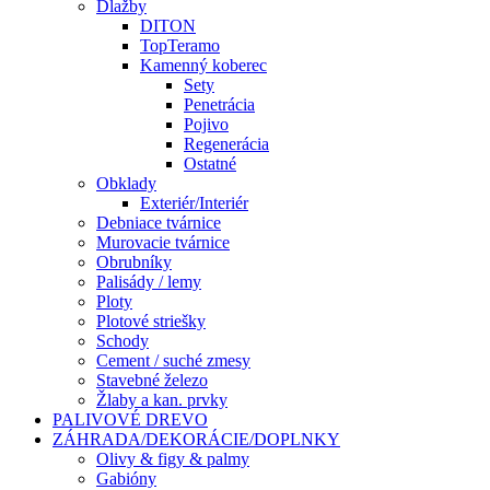
Dlažby
DITON
TopTeramo
Kamenný koberec
Sety
Penetrácia
Pojivo
Regenerácia
Ostatné
Obklady
Exteriér/Interiér
Debniace tvárnice
Murovacie tvárnice
Obrubníky
Palisády / lemy
Ploty
Plotové striešky
Schody
Cement / suché zmesy
Stavebné železo
Žlaby a kan. prvky
PALIVOVÉ DREVO
ZÁHRADA/DEKORÁCIE/DOPLNKY
Olivy & figy & palmy
Gabióny