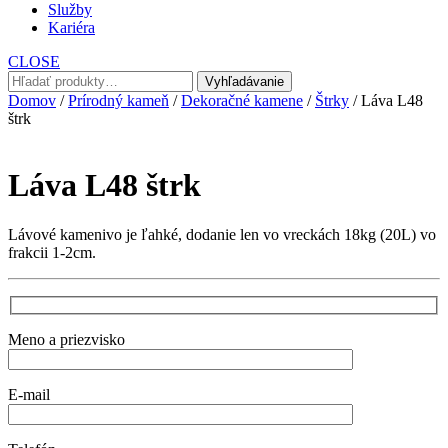
Služby
Kariéra
CLOSE
Hľadať:
Vyhľadávanie
Domov
/
Prírodný kameň
/
Dekoračné kamene
/
Štrky
/ Láva L48
štrk
Láva L48 štrk
Lávové kamenivo je ľahké, dodanie len vo vreckách 18kg (20L) vo
frakcii 1-2cm.
Meno a priezvisko
E-mail