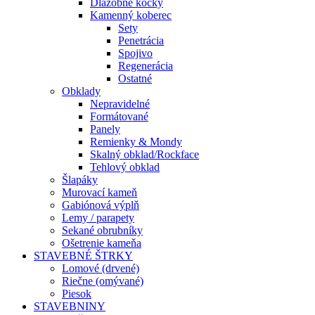
Dlažobné kocky
Kamenný koberec
Sety
Penetrácia
Spojivo
Regenerácia
Ostatné
Obklady
Nepravidelné
Formátované
Panely
Remienky & Mondy
Skalný obklad/Rockface
Tehlový obklad
Šlapáky
Murovací kameň
Gabiónová výplň
Lemy / parapety
Sekané obrubníky
Ošetrenie kameňa
STAVEBNÉ ŠTRKY
Lomové (drvené)
Riečne (omývané)
Piesok
STAVEBNINY