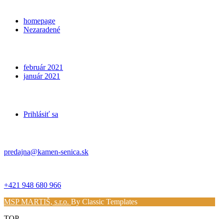
Categories
homepage
Nezaradené
Archives
február 2021
január 2021
Meta
Prihlásiť sa
Kontakt
predajna@kamen-senica.sk
_ _
+421 948 680 966
MSP MARTIŠ, s.r.o.
By Classic Templates
TOP