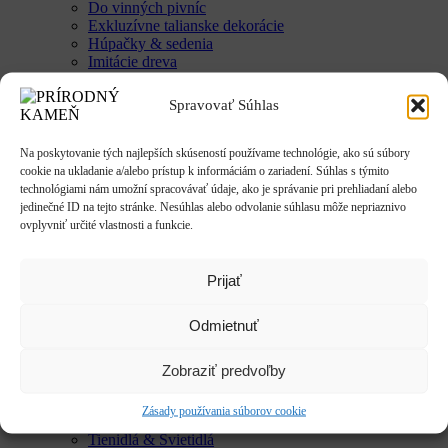
Do vinných pivníc
Exkluzívne talianske dekorácie
Húpačky & sedenia
Imitácie dreva
Mestký mobiliár
Krby & ohniská
Spravovať Súhlas
Krbové doplnky
Kvetináče & Záhony
Kovové kvetináče
Na poskytovanie tých najlepších skúseností používame technológie, ako sú súbory
CLASSIC
cookie na ukladanie a/alebo prístup k informáciám o zariadení. Súhlas s týmito
LUX
technológiami nám umožní spracovávať údaje, ako je správanie pri prehliadaní alebo
SMART
jedinečné ID na tejto stránke. Nesúhlas alebo odvolanie súhlasu môže nepriaznivo
Vyvýšené záhony
ovplyvniť určité vlastnosti a funkcie.
Studne / fontány
Reliéfy
Rôzne
Prijať
Sochy
Anjeli & Sv. sochy
Odmietnuť
Betlehem
Japonsko
Rôzne
Zobraziť predvoľby
Umenie
Zvieratá
Zásady používania súborov cookie
Striešky & Parapety
Tienidlá & Svietidlá