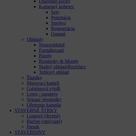
Dlažobné kocky
Kamenný koberec
Sety
Penetrácia
Spojivo
Regenerácia
Ostatné
Obklady
Nepravidelné
Formátované
Panely
Remienky & Mondy
Skalný obklad/Rockface
Tehlový obklad
Šlapáky
Murovací kameň
Gabiónová výplň
Lemy / parapety
Sekané obrubníky
Ošetrenie kameňa
STAVEBNÉ ŠTRKY
Lomové (drvené)
Riečne (omývané)
Piesok
STAVEBNINY