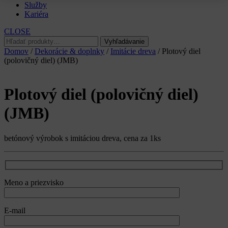
Služby
Kariéra
CLOSE
Hľadať:
Vyhľadávanie
Domov
/
Dekorácie & doplnky
/
Imitácie dreva
/ Plotový diel
(polovičný diel) (JMB)
Plotový diel (polovičný diel)
(JMB)
betónový výrobok s imitáciou dreva, cena za 1ks
Meno a priezvisko
E-mail