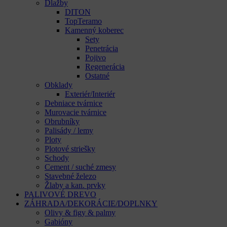
Dlažby
DITON
TopTeramo
Kamenný koberec
Sety
Penetrácia
Pojivo
Regenerácia
Ostatné
Obklady
Exteriér/Interiér
Debniace tvárnice
Murovacie tvárnice
Obrubníky
Palisády / lemy
Ploty
Plotové striešky
Schody
Cement / suché zmesy
Stavebné železo
Žlaby a kan. prvky
PALIVOVÉ DREVO
ZÁHRADA/DEKORÁCIE/DOPLNKY
Olivy & figy & palmy
Gabióny