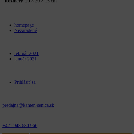
Rozmery
20 × 20 × 15 cm
Categories
homepage
Nezaradené
Archives
február 2021
január 2021
Meta
Prihlásiť sa
Kontakt
predajna@kamen-senica.sk
_ _
+421 948 680 966