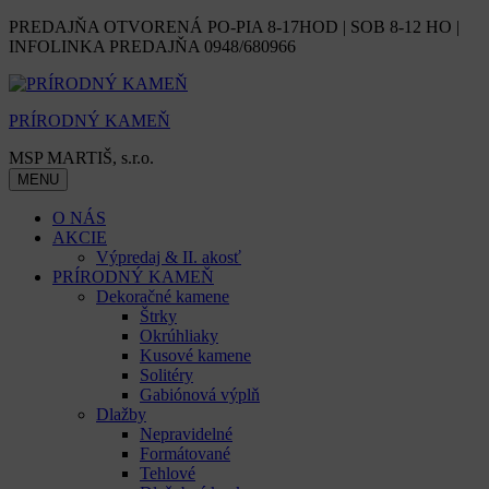
Skip
PREDAJŇA OTVORENÁ PO-PIA 8-17HOD | SOB 8-12 HO |
to
INFOLINKA PREDAJŇA 0948/680966
content
PRÍRODNÝ KAMEŇ
MSP MARTIŠ, s.r.o.
MENU
O NÁS
AKCIE
Výpredaj & II. akosť
PRÍRODNÝ KAMEŇ
Dekoračné kamene
Štrky
Okrúhliaky
Kusové kamene
Solitéry
Gabiónová výplň
Dlažby
Nepravidelné
Formátované
Tehlové