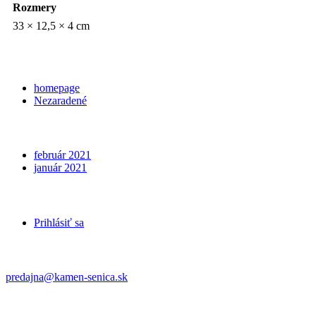
Rozmery
33 × 12,5 × 4 cm
Categories
homepage
Nezaradené
Archives
február 2021
január 2021
Meta
Prihlásiť sa
Kontakt
predajna@kamen-senica.sk
_ _