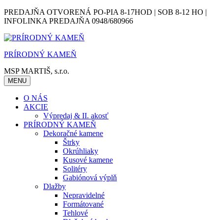
Skip
PREDAJŇA OTVORENÁ PO-PIA 8-17HOD | SOB 8-12 HO |
to
INFOLINKA PREDAJŇA 0948/680966
content
PRÍRODNÝ KAMEŇ
MSP MARTIŠ, s.r.o.
MENU
O NÁS
AKCIE
Výpredaj & II. akosť
PRÍRODNÝ KAMEŇ
Dekoračné kamene
Štrky
Okrúhliaky
Kusové kamene
Solitéry
Gabiónová výplň
Dlažby
Nepravidelné
Formátované
Tehlové