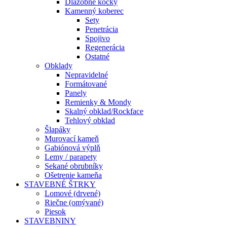
Dlažobné kocky
Kamenný koberec
Sety
Penetrácia
Spojivo
Regenerácia
Ostatné
Obklady
Nepravidelné
Formátované
Panely
Remienky & Mondy
Skalný obklad/Rockface
Tehlový obklad
Šlapáky
Murovací kameň
Gabiónová výplň
Lemy / parapety
Sekané obrubníky
Ošetrenie kameňa
STAVEBNÉ ŠTRKY
Lomové (drvené)
Riečne (omývané)
Piesok
STAVEBNINY