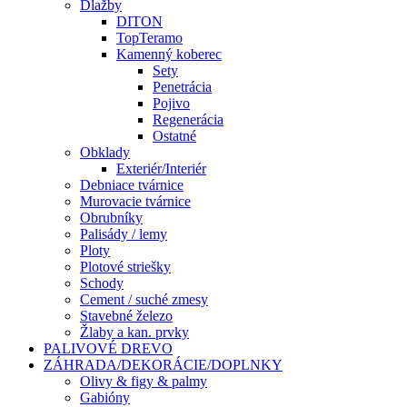
Dlažby
DITON
TopTeramo
Kamenný koberec
Sety
Penetrácia
Pojivo
Regenerácia
Ostatné
Obklady
Exteriér/Interiér
Debniace tvárnice
Murovacie tvárnice
Obrubníky
Palisády / lemy
Ploty
Plotové striešky
Schody
Cement / suché zmesy
Stavebné železo
Žlaby a kan. prvky
PALIVOVÉ DREVO
ZÁHRADA/DEKORÁCIE/DOPLNKY
Olivy & figy & palmy
Gabióny