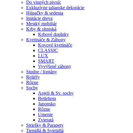
Do vinných pivníc
Exkluzívne talianske dekorácie
Húpačky & sedenia
Imitácie dreva
Mestký mobiliár
Krby & ohniská
Krbové doplnky
Kvetináče & Záhony
Kovové kvetináče
CLASSIC
LUX
SMART
Vyvýšené záhony
Studne / fontány
Reliéfy
Rôzne
Sochy
Anjeli & Sv. sochy
Betlehem
Japonsko
Rôzne
Umenie
Zvieratá
Striešky & Parapety
Tienidlá & Svietidlá