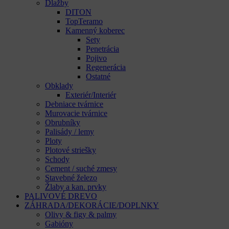
Dlažby
DITON
TopTeramo
Kamenný koberec
Sety
Penetrácia
Pojivo
Regenerácia
Ostatné
Obklady
Exteriér/Interiér
Debniace tvárnice
Murovacie tvárnice
Obrubníky
Palisády / lemy
Ploty
Plotové striešky
Schody
Cement / suché zmesy
Stavebné železo
Žlaby a kan. prvky
PALIVOVÉ DREVO
ZÁHRADA/DEKORÁCIE/DOPLNKY
Olivy & figy & palmy
Gabióny