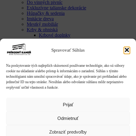
Do vinných pivníc
Exkluzívne talianske dekorácie
Húpačky & sedenia
Imitácie dreva
Mestký mobiliár
Krby & ohniská
Krbové doplnky
Kvetináče & Záhony
Kovové kvetináče
Spravovať Súhlas
CLASSIC
LUX
SMART
Na poskytovanie tých najlepších skúseností používame technológie, ako sú súbory
Vyvýšené záhony
cookie na ukladanie a/alebo prístup k informáciám o zariadení. Súhlas s týmito
Studne / fontány
technológiami nám umožní spracovávať údaje, ako je správanie pri prehliadaní alebo
Reliéfy
jedinečné ID na tejto stránke. Nesúhlas alebo odvolanie súhlasu môže nepriaznivo
Rôzne
ovplyvniť určité vlastnosti a funkcie.
Sochy
Anjeli & Sv. sochy
Betlehem
Prijať
Japonsko
Rôzne
Umenie
Odmietnuť
Zvieratá
Striešky & Parapety
Zobraziť predvoľby
Tienidlá & Svietidlá