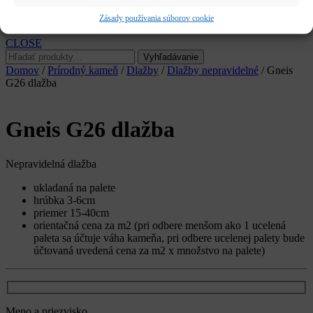
Služby
Zásady používania súborov cookie
Kariéra
CLOSE
Hľadať:
Vyhľadávanie
Domov
/
Prírodný kameň
/
Dlažby
/
Dlažby nepravidelné
/ Gneis
G26 dlažba
Gneis G26 dlažba
Nepravidelná dlažba
ukladaná na palete
hrúbka 3-6cm
priemer 15-40cm
orientačná cena za m2 (pri odbere menšom ako 1 ucelená
paleta sa účtuje váha kameňa, pri odbere ucelenej palety bude
účtovaná uvedená cena za m2 x množstvo na palete)
Meno a priezvisko