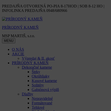
Skip
PREDAJŇA OTVORENÁ PO-PIA 8-17HOD | SOB 8-12 HO |
to
INFOLINKA PREDAJŇA 0948/680966
content
PRÍRODNÝ KAMEŇ
MSP MARTIŠ, s.r.o.
MENU
O NÁS
AKCIE
Výpredaj & II. akosť
PRÍRODNÝ KAMEŇ
Dekoračné kamene
Štrky
Okrúhliaky
Kusové kamene
Solitéry
Gabiónová výplň
Dlažby
Nepravidelné
Formátované
Tehlové