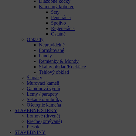
Dlažobné kocky
Kamenný koberec
Sety
Penetrácia
Spojivo
Regenerácia
Ostatné
Obklady
Nepravidelné
Formátované
Panely
Remienky & Mondy
Skalný obklad/Rockface
Tehlový obklad
Šlapáky
Murovací kameň
Gabiónová výplň
Lemy / parapety
Sekané obrubníky
Ošetrenie kameňa
STAVEBNÉ ŠTRKY
Lomové (drvené)
Riečne (omývané)
Piesok
STAVEBNINY