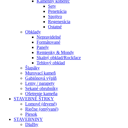
Kamenný koberec
Sety
Penetrácia
Spojivo
Regenerácia
Ostatné
Obklady
Nepravidelné
Formátované
Panely
Remienky & Mondy
Skalný obklad/Rockface
Tehlový obklad
Šlapáky
Murovací kameň
Gabiónová výplň
Lemy / parapety
Sekané obrubníky
Ošetrenie kameňa
STAVEBNÉ ŠTRKY
Lomové (drvené)
Riečne (omývané)
Piesok
STAVEBNINY
Dlažby