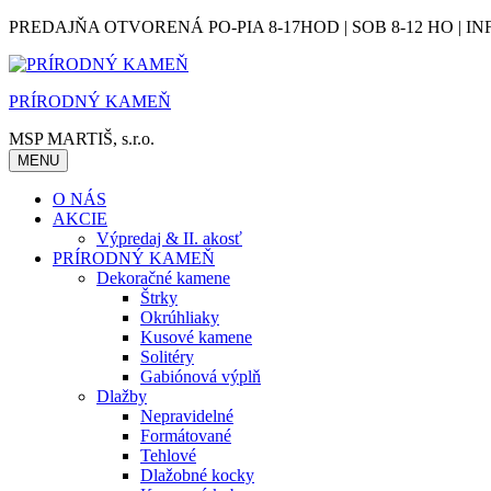
Skip
PREDAJŇA OTVORENÁ PO-PIA 8-17HOD | SOB 8-12 HO | IN
to
content
PRÍRODNÝ KAMEŇ
MSP MARTIŠ, s.r.o.
MENU
O NÁS
AKCIE
Výpredaj & II. akosť
PRÍRODNÝ KAMEŇ
Dekoračné kamene
Štrky
Okrúhliaky
Kusové kamene
Solitéry
Gabiónová výplň
Dlažby
Nepravidelné
Formátované
Tehlové
Dlažobné kocky