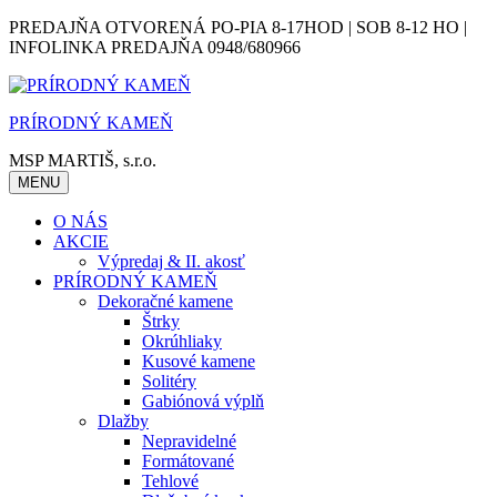
Skip
PREDAJŇA OTVORENÁ PO-PIA 8-17HOD | SOB 8-12 HO |
to
INFOLINKA PREDAJŇA 0948/680966
content
PRÍRODNÝ KAMEŇ
MSP MARTIŠ, s.r.o.
MENU
O NÁS
AKCIE
Výpredaj & II. akosť
PRÍRODNÝ KAMEŇ
Dekoračné kamene
Štrky
Okrúhliaky
Kusové kamene
Solitéry
Gabiónová výplň
Dlažby
Nepravidelné
Formátované
Tehlové