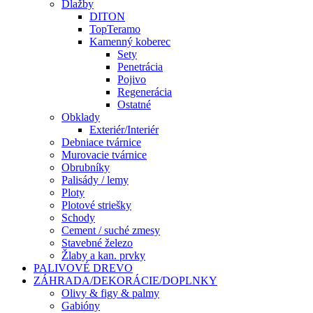
Dlažby
DITON
TopTeramo
Kamenný koberec
Sety
Penetrácia
Pojivo
Regenerácia
Ostatné
Obklady
Exteriér/Interiér
Debniace tvárnice
Murovacie tvárnice
Obrubníky
Palisády / lemy
Ploty
Plotové striešky
Schody
Cement / suché zmesy
Stavebné železo
Žlaby a kan. prvky
PALIVOVÉ DREVO
ZÁHRADA/DEKORÁCIE/DOPLNKY
Olivy & figy & palmy
Gabióny