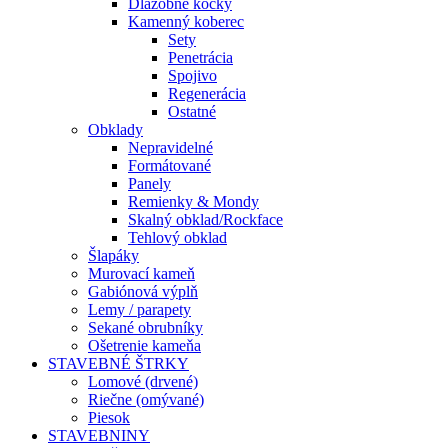
Dlažobné kocky
Kamenný koberec
Sety
Penetrácia
Spojivo
Regenerácia
Ostatné
Obklady
Nepravidelné
Formátované
Panely
Remienky & Mondy
Skalný obklad/Rockface
Tehlový obklad
Šlapáky
Murovací kameň
Gabiónová výplň
Lemy / parapety
Sekané obrubníky
Ošetrenie kameňa
STAVEBNÉ ŠTRKY
Lomové (drvené)
Riečne (omývané)
Piesok
STAVEBNINY