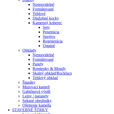
Nepravidelné
Formátované
Tehlové
Dlažobné kocky
Kamenný koberec
Sety
Penetrácia
Spojivo
Regenerácia
Ostatné
Obklady
Nepravidelné
Formátované
Panely
Remienky & Mondy
Skalný obklad/Rockface
Tehlový obklad
Šlapáky
Murovací kameň
Gabiónová výplň
Lemy / parapety
Sekané obrubníky
Ošetrenie kameňa
STAVEBNÉ ŠTRKY