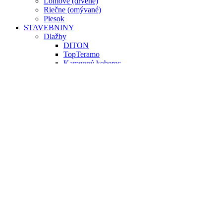
Lomové (drvené)
Riečne (omývané)
Piesok
STAVEBNINY
Dlažby
DITON
TopTeramo
Kamenný koberec
Sety
Penetrácia
Pojivo
Regenerácia
Ostatné
Obklady
Exteriér/Interiér
Debniace tvárnice
Murovacie tvárnice
Obrubníky
Palisády / lemy
Ploty
Plotové striešky
Schody
Cement / suché zmesy
Stavebné železo
Žlaby a kan. prvky