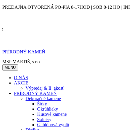
Skip
PREDAJŇA OTVORENÁ PO-PIA 8-17HOD | SOB 8-12 HO | IN
to
content
PRÍRODNÝ KAMEŇ
MSP MARTIŠ, s.r.o.
MENU
O NÁS
AKCIE
Výpredaj & II. akosť
PRÍRODNÝ KAMEŇ
Dekoračné kamene
Štrky
Okrúhliaky
Kusové kamene
Solitéry
Gabiónová výplň
Dlažby