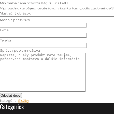
Minimálna cena rozvozu 146,90 Eur s DPH
V prípade ak si objednávate tovar v košíku Vám podľa zadaného PS
*ilustračný obrázok
Meno a priezvisko
E-mail
Telefón
Správa / popis množstva
Kategória:
Služby
Categories