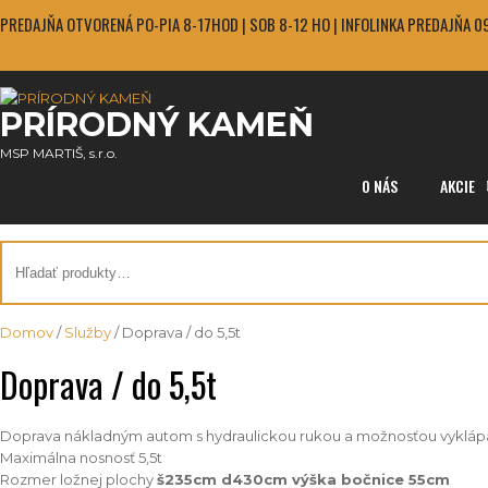
Skip
PREDAJŇA OTVORENÁ PO-PIA 8-17HOD | SOB 8-12 HO | INFOLINKA PREDAJŇA
to
content
PRÍRODNÝ KAMEŇ
MSP MARTIŠ, s.r.o.
O NÁS
AKCIE
Hľadať:
Domov
/
Služby
/ Doprava / do 5,5t
Doprava / do 5,5t
Doprava nákladným autom s hydraulickou rukou a možnosťou vyklápan
Maximálna nosnosť 5,5t
Rozmer ložnej plochy
š235cm d430cm výška bočnice 55cm