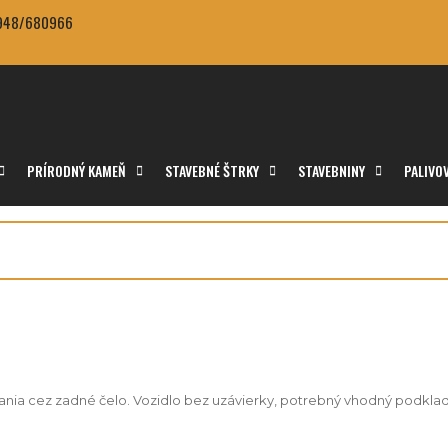
 0948/680966
PRÍRODNÝ KAMEŇ
STAVEBNÉ ŠTRKY
STAVEBNINY
PALIVO
ia cez zadné čelo. Vozidlo bez uzávierky, potrebný vhodný podklad