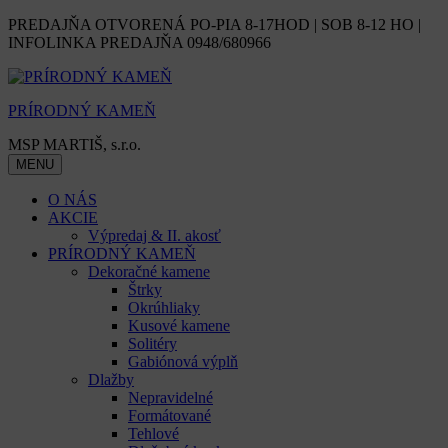
Skip
PREDAJŇA OTVORENÁ PO-PIA 8-17HOD | SOB 8-12 HO |
to
INFOLINKA PREDAJŇA 0948/680966
content
PRÍRODNÝ KAMEŇ
MSP MARTIŠ, s.r.o.
MENU
O NÁS
AKCIE
Výpredaj & II. akosť
PRÍRODNÝ KAMEŇ
Dekoračné kamene
Štrky
Okrúhliaky
Kusové kamene
Solitéry
Gabiónová výplň
Dlažby
Nepravidelné
Formátované
Tehlové