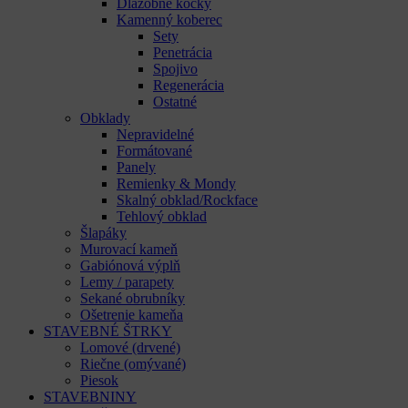
Dlažobné kocky
Kamenný koberec
Sety
Penetrácia
Spojivo
Regenerácia
Ostatné
Obklady
Nepravidelné
Formátované
Panely
Remienky & Mondy
Skalný obklad/Rockface
Tehlový obklad
Šlapáky
Murovací kameň
Gabiónová výplň
Lemy / parapety
Sekané obrubníky
Ošetrenie kameňa
STAVEBNÉ ŠTRKY
Lomové (drvené)
Riečne (omývané)
Piesok
STAVEBNINY