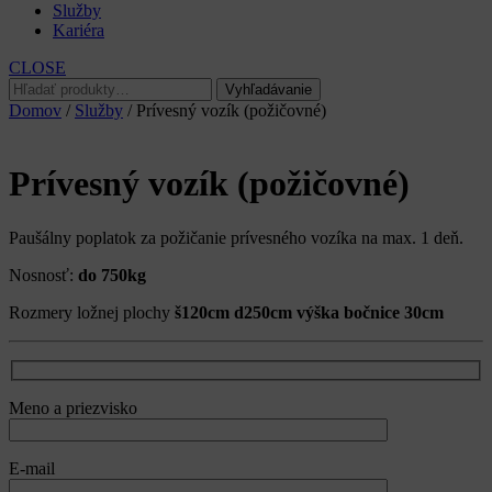
Služby
Kariéra
CLOSE
Hľadať:
Vyhľadávanie
Domov
/
Služby
/ Prívesný vozík (požičovné)
Prívesný vozík (požičovné)
Paušálny poplatok za požičanie prívesného vozíka na max. 1 deň.
Nosnosť:
do 750kg
Rozmery ložnej plochy
š120cm d250cm výška bočnice 30cm
Meno a priezvisko
E-mail