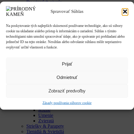
Do vinných pivníc
Exkluzívne talianske dekorácie
Spravovať Súhlas
Húpačky & sedenia
Imitácie dreva
Mestký mobiliár
Na poskytovanie tých najlepších skúseností používame technológie, ako sú súbory
Krby & ohniská
cookie na ukladanie a/alebo prístup k informáciám o zariadení. Súhlas s týmito
Krbové doplnky
technológiami nám umožní spracovávať údaje, ako je správanie pri prehliadaní alebo
Kvetináče & Záhony
jedinečné ID na tejto stránke. Nesúhlas alebo odvolanie súhlasu môže nepriaznivo
Kovové kvetináče
ovplyvniť určité vlastnosti a funkcie.
CLASSIC
LUX
SMART
Prijať
Vyvýšené záhony
Studne / fontány
Odmietnuť
Reliéfy
Rôzne
Sochy
Zobraziť predvoľby
Anjeli & Sv. sochy
Betlehem
Zásady používania súborov cookie
Japonsko
Rôzne
Umenie
Zvieratá
Striešky & Parapety
Tienidlá & Svietidlá