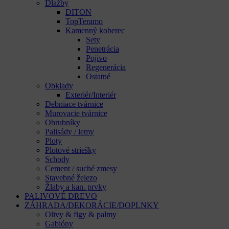
Dlažby
DITON
TopTeramo
Kamenný koberec
Sety
Penetrácia
Pojivo
Regenerácia
Ostatné
Obklady
Exteriér/Interiér
Debniace tvárnice
Murovacie tvárnice
Obrubníky
Palisády / lemy
Ploty
Plotové striešky
Schody
Cement / suché zmesy
Stavebné železo
Žlaby a kan. prvky
PALIVOVÉ DREVO
ZÁHRADA/DEKORÁCIE/DOPLNKY
Olivy & figy & palmy
Gabióny